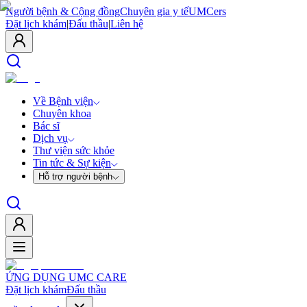
Người bệnh & Cộng đồng
Chuyên gia y tế
UMCers
Đặt lịch khám
|
Đấu thầu
|
Liên hệ
Về Bệnh viện
Chuyên khoa
Bác sĩ
Dịch vụ
Thư viện sức khỏe
Tin tức & Sự kiện
Hỗ trợ người bệnh
ỨNG DỤNG UMC CARE
Đặt lịch khám
Đấu thầu