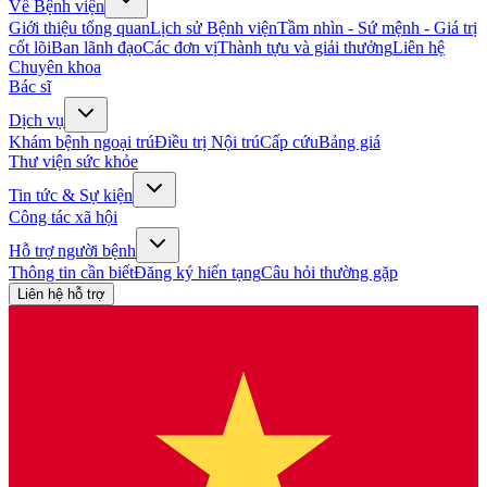
Về Bệnh viện
Giới thiệu tổng quan
Lịch sử Bệnh viện
Tầm nhìn - Sứ mệnh - Giá trị
cốt lõi
Ban lãnh đạo
Các đơn vị
Thành tựu và giải thưởng
Liên hệ
Chuyên khoa
Bác sĩ
Dịch vụ
Khám bệnh ngoại trú
Điều trị Nội trú
Cấp cứu
Bảng giá
Thư viện sức khỏe
Tin tức & Sự kiện
Công tác xã hội
Hỗ trợ người bệnh
Thông tin cần biết
Đăng ký hiến tạng
Câu hỏi thường gặp
Liên hệ hỗ trợ