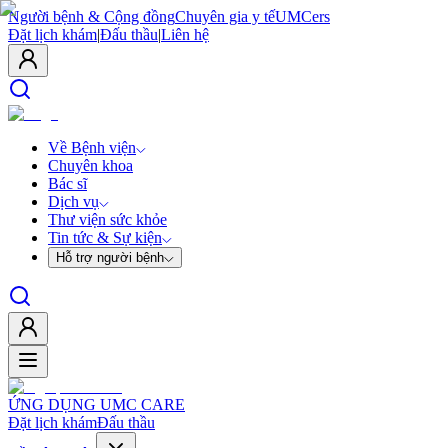
Người bệnh & Cộng đồng
Chuyên gia y tế
UMCers
Đặt lịch khám
|
Đấu thầu
|
Liên hệ
Về Bệnh viện
Chuyên khoa
Bác sĩ
Dịch vụ
Thư viện sức khỏe
Tin tức & Sự kiện
Hỗ trợ người bệnh
ỨNG DỤNG UMC CARE
Đặt lịch khám
Đấu thầu