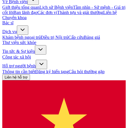
Về Bệnh viện
Giới thiệu tổng quan
Lịch sử Bệnh viện
Tầm nhìn - Sứ mệnh - Giá trị
cốt lõi
Ban lãnh đạo
Các đơn vị
Thành tựu và giải thưởng
Liên hệ
Chuyên khoa
Bác sĩ
Dịch vụ
Khám bệnh ngoại trú
Điều trị Nội trú
Cấp cứu
Bảng giá
Thư viện sức khỏe
Tin tức & Sự kiện
Công tác xã hội
Hỗ trợ người bệnh
Thông tin cần biết
Đăng ký hiến tạng
Câu hỏi thường gặp
Liên hệ hỗ trợ