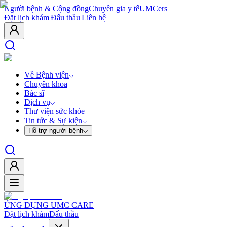
Người bệnh & Cộng đồng
Chuyên gia y tế
UMCers
Đặt lịch khám
|
Đấu thầu
|
Liên hệ
Về Bệnh viện
Chuyên khoa
Bác sĩ
Dịch vụ
Thư viện sức khỏe
Tin tức & Sự kiện
Hỗ trợ người bệnh
ỨNG DỤNG UMC CARE
Đặt lịch khám
Đấu thầu