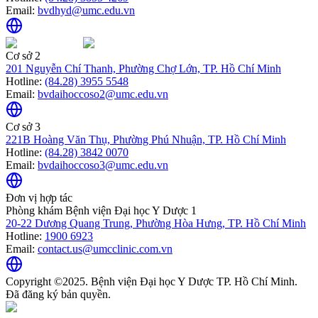
Email:
bvdhyd@umc.edu.vn
Cơ sở 2
201 Nguyễn Chí Thanh, Phường Chợ Lớn, TP. Hồ Chí Minh
Hotline:
(84.28) 3955 5548
Email:
bvdaihoccoso2@umc.edu.vn
Cơ sở 3
221B Hoàng Văn Thụ, Phường Phú Nhuận, TP. Hồ Chí Minh
Hotline:
(84.28) 3842 0070
Email:
bvdaihoccoso3@umc.edu.vn
Đơn vị hợp tác
Phòng khám Bệnh viện Đại học Y Dược 1
20-22 Dương Quang Trung, Phường Hòa Hưng, TP. Hồ Chí Minh
Hotline:
1900 6923
Email:
contact.us@umcclinic.com.vn
Copyright ©2025. Bệnh viện Đại học Y Dược TP. Hồ Chí Minh.
Đã đăng ký bản quyền.