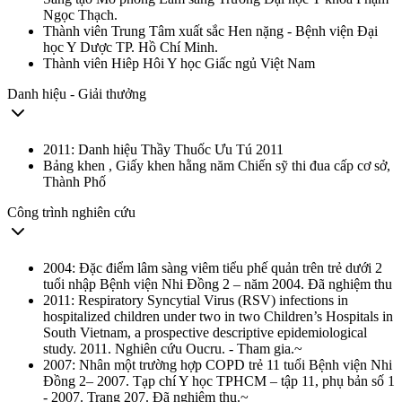
Ngọc Thạch.
Thành viên Trung Tâm xuất sắc Hen nặng - Bệnh viện Đại
học Y Dược TP. Hồ Chí Minh.
Thành viên Hiêp Hôi Y học Giấc ngủ Việt Nam
Danh hiệu - Giải thưởng
2011: Danh hiệu Thầy Thuốc Ưu Tú 2011
Bảng khen , Giấy khen hằng năm Chiến sỹ thi đua cấp cơ sở,
Thành Phố
Công trình nghiên cứu
2004: Đặc điểm lâm sàng viêm tiểu phế quản trên trẻ dưới 2
tuổi nhập Bệnh viện Nhi Đồng 2 – năm 2004. Đã nghiệm thu
2011: Respiratory Syncytial Virus (RSV) infections in
hospitalized children under two in two Children’s Hospitals in
South Vietnam, a prospective descriptive epidemiological
study. 2011. Nghiên cứu Oucru. - Tham gia.~
2007: Nhân một trường hợp COPD trẻ 11 tuổi Bệnh viện Nhi
Đồng 2– 2007. Tạp chí Y học TPHCM – tập 11, phụ bản số 1
- 2007. Trang 207. Đã nghiệm thu.~