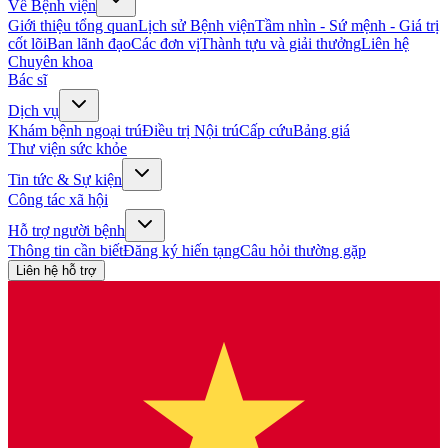
Về Bệnh viện
Giới thiệu tổng quan
Lịch sử Bệnh viện
Tầm nhìn - Sứ mệnh - Giá trị
cốt lõi
Ban lãnh đạo
Các đơn vị
Thành tựu và giải thưởng
Liên hệ
Chuyên khoa
Bác sĩ
Dịch vụ
Khám bệnh ngoại trú
Điều trị Nội trú
Cấp cứu
Bảng giá
Thư viện sức khỏe
Tin tức & Sự kiện
Công tác xã hội
Hỗ trợ người bệnh
Thông tin cần biết
Đăng ký hiến tạng
Câu hỏi thường gặp
Liên hệ hỗ trợ