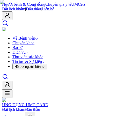
Người bệnh & Cộng đồng
Chuyên gia y tế
UMCers
Đặt lịch khám
|
Đấu thầu
|
Liên hệ
Về Bệnh viện
Chuyên khoa
Bác sĩ
Dịch vụ
Thư viện sức khỏe
Tin tức & Sự kiện
Hỗ trợ người bệnh
ỨNG DỤNG UMC CARE
Đặt lịch khám
Đấu thầu