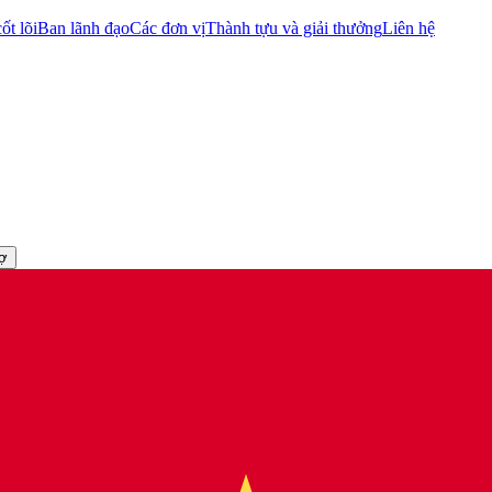
ốt lõi
Ban lãnh đạo
Các đơn vị
Thành tựu và giải thưởng
Liên hệ
rợ