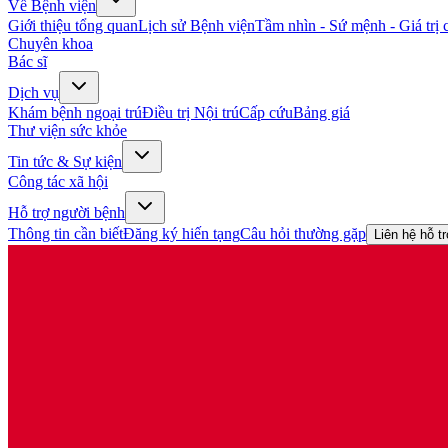
Về Bệnh viện
Giới thiệu tổng quan
Lịch sử Bệnh viện
Tầm nhìn - Sứ mệnh - Giá trị c
Chuyên khoa
Bác sĩ
Dịch vụ
Khám bệnh ngoại trú
Điều trị Nội trú
Cấp cứu
Bảng giá
Thư viện sức khỏe
Tin tức & Sự kiện
Công tác xã hội
Hỗ trợ người bệnh
Thông tin cần biết
Đăng ký hiến tạng
Câu hỏi thường gặp
Liên hệ hỗ t