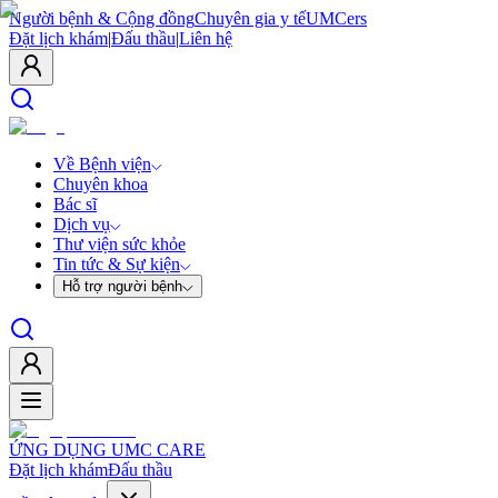
Người bệnh & Cộng đồng
Chuyên gia y tế
UMCers
Đặt lịch khám
|
Đấu thầu
|
Liên hệ
Về Bệnh viện
Chuyên khoa
Bác sĩ
Dịch vụ
Thư viện sức khỏe
Tin tức & Sự kiện
Hỗ trợ người bệnh
ỨNG DỤNG UMC CARE
Đặt lịch khám
Đấu thầu