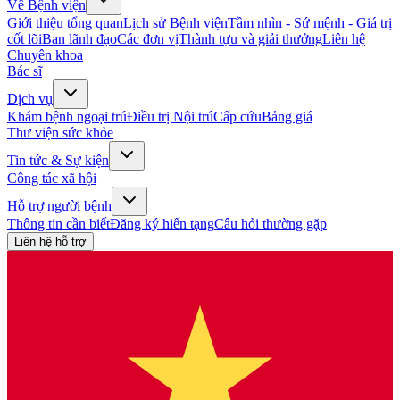
Về Bệnh viện
Giới thiệu tổng quan
Lịch sử Bệnh viện
Tầm nhìn - Sứ mệnh - Giá trị
cốt lõi
Ban lãnh đạo
Các đơn vị
Thành tựu và giải thưởng
Liên hệ
Chuyên khoa
Bác sĩ
Dịch vụ
Khám bệnh ngoại trú
Điều trị Nội trú
Cấp cứu
Bảng giá
Thư viện sức khỏe
Tin tức & Sự kiện
Công tác xã hội
Hỗ trợ người bệnh
Thông tin cần biết
Đăng ký hiến tạng
Câu hỏi thường gặp
Liên hệ hỗ trợ