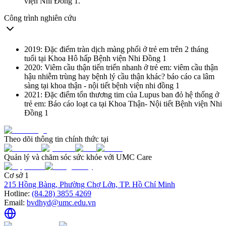
viện Nhi Đồng 1.
Công trình nghiên cứu
2019: Đặc điểm tràn dịch màng phổi ở trẻ em trên 2 tháng
tuổi tại Khoa Hô hấp Bệnh viện Nhi Đồng 1
2020: Viêm cầu thận tiến triển nhanh ở trẻ em: viêm cầu thận
hậu nhiễm trùng hay bệnh lý cầu thận khác? báo cáo ca lâm
sàng tại khoa thận - nội tiết bệnh viện nhi đồng 1
2021: Đặc điểm tổn thương tim của Lupus ban đỏ hệ thống ở
trẻ em: Báo cáo loạt ca tại Khoa Thận- Nội tiết Bệnh viện Nhi
Đồng 1
Theo dõi thông tin chính thức tại
Quản lý và chăm sóc sức khỏe với UMC Care
Cơ sở 1
215 Hồng Bàng, Phường Chợ Lớn, TP. Hồ Chí Minh
Hotline:
(84.28) 3855 4269
Email:
bvdhyd@umc.edu.vn