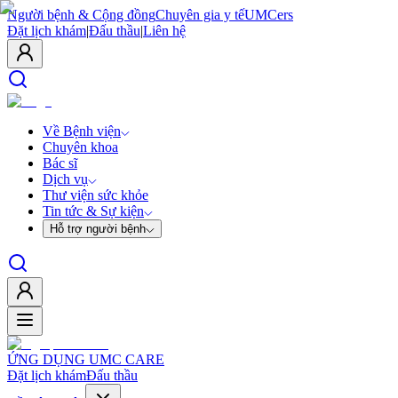
Người bệnh & Cộng đồng
Chuyên gia y tế
UMCers
Đặt lịch khám
|
Đấu thầu
|
Liên hệ
Về Bệnh viện
Chuyên khoa
Bác sĩ
Dịch vụ
Thư viện sức khỏe
Tin tức & Sự kiện
Hỗ trợ người bệnh
ỨNG DỤNG UMC CARE
Đặt lịch khám
Đấu thầu