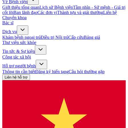
Về Bệnh viện
Giới thiệu tổng quan
Lịch sử Bệnh viện
Tầm nhìn - Sứ mệnh - Giá trị
cốt lõi
Ban lãnh đạo
Các đơn vị
Thành tựu và giải thưởng
Liên hệ
Chuyên khoa
Bác sĩ
Dịch vụ
Khám bệnh ngoại trú
Điều trị Nội trú
Cấp cứu
Bảng giá
Thư viện sức khỏe
Tin tức & Sự kiện
Công tác xã hội
Hỗ trợ người bệnh
Thông tin cần biết
Đăng ký hiến tạng
Câu hỏi thường gặp
Liên hệ hỗ trợ