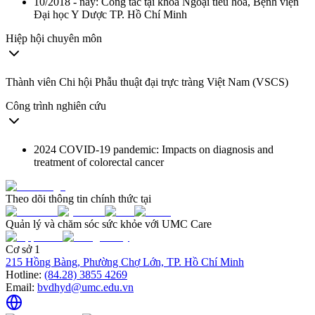
10/2018 - nay: Công tác tại khoa Ngoại tiêu hóa, Bệnh viện
Đại học Y Dược TP. Hồ Chí Minh
Hiệp hội chuyên môn
Thành viên Chi hội Phẫu thuật đại trực tràng Việt Nam (VSCS)
Công trình nghiên cứu
2024 COVID-19 pandemic: Impacts on diagnosis and
treatment of colorectal cancer
Theo dõi thông tin chính thức tại
Quản lý và chăm sóc sức khỏe với UMC Care
Cơ sở 1
215 Hồng Bàng, Phường Chợ Lớn, TP. Hồ Chí Minh
Hotline:
(84.28) 3855 4269
Email:
bvdhyd@umc.edu.vn