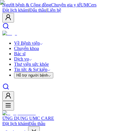
Người bệnh & Cộng đồng
Chuyên gia y tế
UMCers
Đặt lịch khám
|
Đấu thầu
|
Liên hệ
Về Bệnh viện
Chuyên khoa
Bác sĩ
Dịch vụ
Thư viện sức khỏe
Tin tức & Sự kiện
Hỗ trợ người bệnh
ỨNG DỤNG UMC CARE
Đặt lịch khám
Đấu thầu