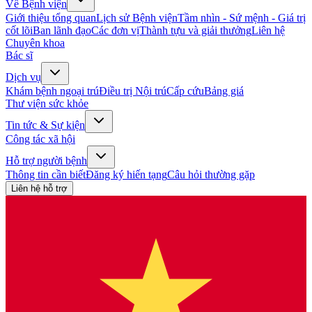
Về Bệnh viện
Giới thiệu tổng quan
Lịch sử Bệnh viện
Tầm nhìn - Sứ mệnh - Giá trị
cốt lõi
Ban lãnh đạo
Các đơn vị
Thành tựu và giải thưởng
Liên hệ
Chuyên khoa
Bác sĩ
Dịch vụ
Khám bệnh ngoại trú
Điều trị Nội trú
Cấp cứu
Bảng giá
Thư viện sức khỏe
Tin tức & Sự kiện
Công tác xã hội
Hỗ trợ người bệnh
Thông tin cần biết
Đăng ký hiến tạng
Câu hỏi thường gặp
Liên hệ hỗ trợ