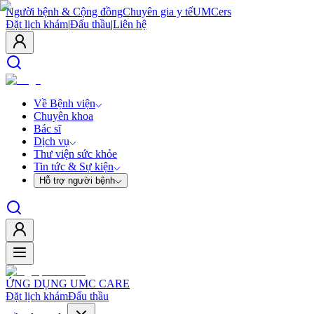
Người bệnh & Cộng đồng
Chuyên gia y tế
UMCers
Đặt lịch khám
|
Đấu thầu
|
Liên hệ
Về Bệnh viện
Chuyên khoa
Bác sĩ
Dịch vụ
Thư viện sức khỏe
Tin tức & Sự kiện
Hỗ trợ người bệnh
ỨNG DỤNG UMC CARE
Đặt lịch khám
Đấu thầu