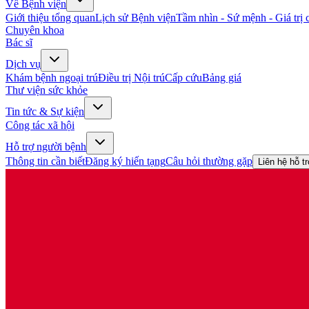
Về Bệnh viện
Giới thiệu tổng quan
Lịch sử Bệnh viện
Tầm nhìn - Sứ mệnh - Giá trị c
Chuyên khoa
Bác sĩ
Dịch vụ
Khám bệnh ngoại trú
Điều trị Nội trú
Cấp cứu
Bảng giá
Thư viện sức khỏe
Tin tức & Sự kiện
Công tác xã hội
Hỗ trợ người bệnh
Thông tin cần biết
Đăng ký hiến tạng
Câu hỏi thường gặp
Liên hệ hỗ t