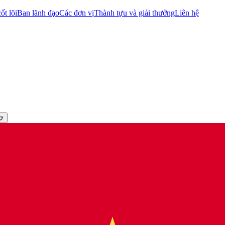
ốt lõi
Ban lãnh đạo
Các đơn vị
Thành tựu và giải thưởng
Liên hệ
rợ