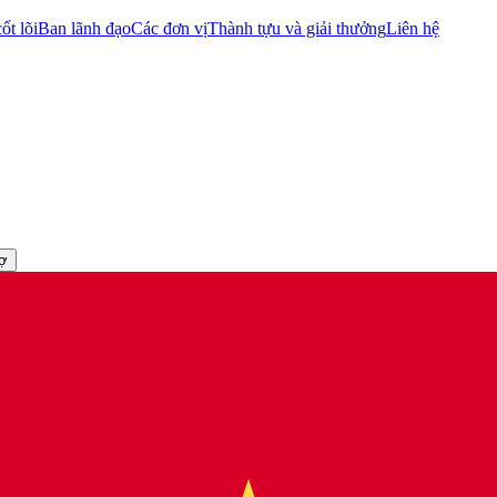
ốt lõi
Ban lãnh đạo
Các đơn vị
Thành tựu và giải thưởng
Liên hệ
rợ