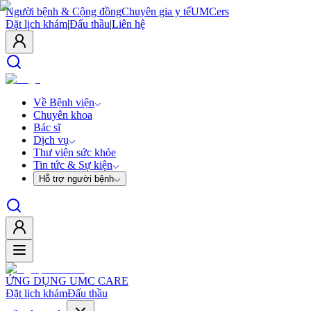
Người bệnh & Cộng đồng
Chuyên gia y tế
UMCers
Đặt lịch khám
|
Đấu thầu
|
Liên hệ
Về Bệnh viện
Chuyên khoa
Bác sĩ
Dịch vụ
Thư viện sức khỏe
Tin tức & Sự kiện
Hỗ trợ người bệnh
ỨNG DỤNG UMC CARE
Đặt lịch khám
Đấu thầu