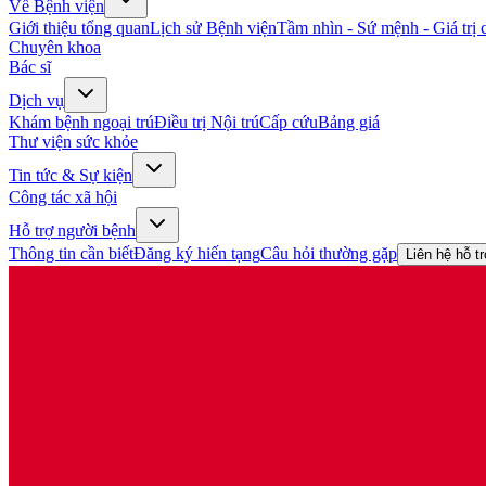
Về Bệnh viện
Giới thiệu tổng quan
Lịch sử Bệnh viện
Tầm nhìn - Sứ mệnh - Giá trị c
Chuyên khoa
Bác sĩ
Dịch vụ
Khám bệnh ngoại trú
Điều trị Nội trú
Cấp cứu
Bảng giá
Thư viện sức khỏe
Tin tức & Sự kiện
Công tác xã hội
Hỗ trợ người bệnh
Thông tin cần biết
Đăng ký hiến tạng
Câu hỏi thường gặp
Liên hệ hỗ t