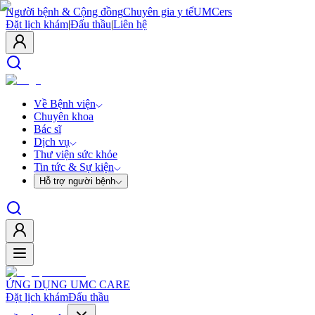
Người bệnh & Cộng đồng
Chuyên gia y tế
UMCers
Đặt lịch khám
|
Đấu thầu
|
Liên hệ
Về Bệnh viện
Chuyên khoa
Bác sĩ
Dịch vụ
Thư viện sức khỏe
Tin tức & Sự kiện
Hỗ trợ người bệnh
ỨNG DỤNG UMC CARE
Đặt lịch khám
Đấu thầu