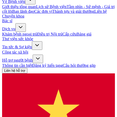
Về Bệnh viện
Giới thiệu tổng quan
Lịch sử Bệnh viện
Tầm nhìn - Sứ mệnh - Giá trị
cốt lõi
Ban lãnh đạo
Các đơn vị
Thành tựu và giải thưởng
Liên hệ
Chuyên khoa
Bác sĩ
Dịch vụ
Khám bệnh ngoại trú
Điều trị Nội trú
Cấp cứu
Bảng giá
Thư viện sức khỏe
Tin tức & Sự kiện
Công tác xã hội
Hỗ trợ người bệnh
Thông tin cần biết
Đăng ký hiến tạng
Câu hỏi thường gặp
Liên hệ hỗ trợ