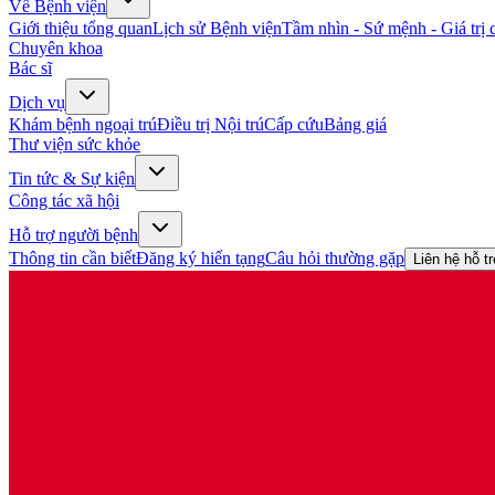
Về Bệnh viện
Giới thiệu tổng quan
Lịch sử Bệnh viện
Tầm nhìn - Sứ mệnh - Giá trị c
Chuyên khoa
Bác sĩ
Dịch vụ
Khám bệnh ngoại trú
Điều trị Nội trú
Cấp cứu
Bảng giá
Thư viện sức khỏe
Tin tức & Sự kiện
Công tác xã hội
Hỗ trợ người bệnh
Thông tin cần biết
Đăng ký hiến tạng
Câu hỏi thường gặp
Liên hệ hỗ t