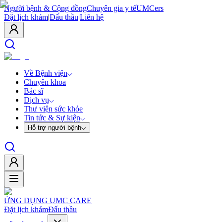
Người bệnh & Cộng đồng
Chuyên gia y tế
UMCers
Đặt lịch khám
|
Đấu thầu
|
Liên hệ
Về Bệnh viện
Chuyên khoa
Bác sĩ
Dịch vụ
Thư viện sức khỏe
Tin tức & Sự kiện
Hỗ trợ người bệnh
ỨNG DỤNG UMC CARE
Đặt lịch khám
Đấu thầu