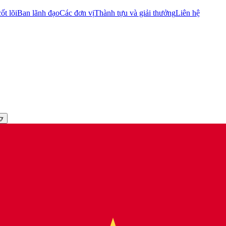
ốt lõi
Ban lãnh đạo
Các đơn vị
Thành tựu và giải thưởng
Liên hệ
rợ