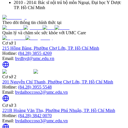
2010 - 2014: Bác sĩ nội trú bộ môn Ngoại, Đại học Y Dược
TP. Hồ Chí Minh
Theo dõi thông tin chính thức tại
Quản lý và chăm sóc sức khỏe với UMC Care
Cơ sở 1
215 Hồng Bàng, Phường Chợ Lớn, TP. Hồ Chí Minh
Hotline:
(84.28) 3855 4269
Email:
bvdhyd@umc.edu.vn
Cơ sở 2
201 Nguyễn Chí Thanh, Phường Chợ Lớn, TP. Hồ Chí Minh
Hotline:
(84.28) 3955 5548
Email:
bvdaihoccoso2@umc.edu.vn
Cơ sở 3
221B Hoàng Văn Thụ, Phường Phú Nhuận, TP. Hồ Chí Minh
Hotline:
(84.28) 3842 0070
Email:
bvdaihoccoso3@umc.edu.vn