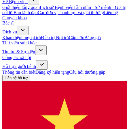
Về Bệnh viện
Giới thiệu tổng quan
Lịch sử Bệnh viện
Tầm nhìn - Sứ mệnh - Giá trị
cốt lõi
Ban lãnh đạo
Các đơn vị
Thành tựu và giải thưởng
Liên hệ
Chuyên khoa
Bác sĩ
Dịch vụ
Khám bệnh ngoại trú
Điều trị Nội trú
Cấp cứu
Bảng giá
Thư viện sức khỏe
Tin tức & Sự kiện
Công tác xã hội
Hỗ trợ người bệnh
Thông tin cần biết
Đăng ký hiến tạng
Câu hỏi thường gặp
Liên hệ hỗ trợ