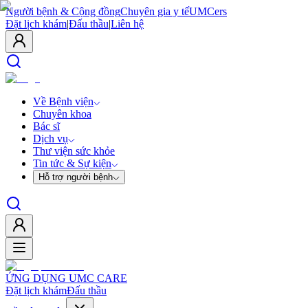
Người bệnh & Cộng đồng
Chuyên gia y tế
UMCers
Đặt lịch khám
|
Đấu thầu
|
Liên hệ
Về Bệnh viện
Chuyên khoa
Bác sĩ
Dịch vụ
Thư viện sức khỏe
Tin tức & Sự kiện
Hỗ trợ người bệnh
ỨNG DỤNG UMC CARE
Đặt lịch khám
Đấu thầu