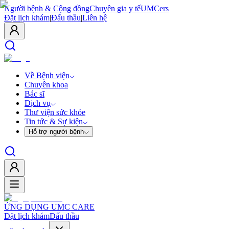
Người bệnh & Cộng đồng
Chuyên gia y tế
UMCers
Đặt lịch khám
|
Đấu thầu
|
Liên hệ
Về Bệnh viện
Chuyên khoa
Bác sĩ
Dịch vụ
Thư viện sức khỏe
Tin tức & Sự kiện
Hỗ trợ người bệnh
ỨNG DỤNG UMC CARE
Đặt lịch khám
Đấu thầu