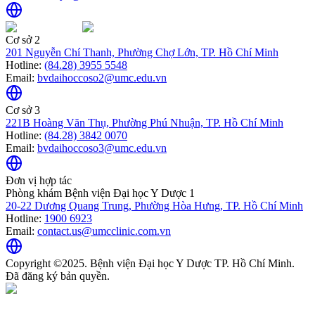
Cơ sở 2
201 Nguyễn Chí Thanh, Phường Chợ Lớn, TP. Hồ Chí Minh
Hotline:
(84.28) 3955 5548
Email:
bvdaihoccoso2@umc.edu.vn
Cơ sở 3
221B Hoàng Văn Thụ, Phường Phú Nhuận, TP. Hồ Chí Minh
Hotline:
(84.28) 3842 0070
Email:
bvdaihoccoso3@umc.edu.vn
Đơn vị hợp tác
Phòng khám Bệnh viện Đại học Y Dược 1
20-22 Dương Quang Trung, Phường Hòa Hưng, TP. Hồ Chí Minh
Hotline:
1900 6923
Email:
contact.us@umcclinic.com.vn
Copyright ©2025. Bệnh viện Đại học Y Dược TP. Hồ Chí Minh.
Đã đăng ký bản quyền.