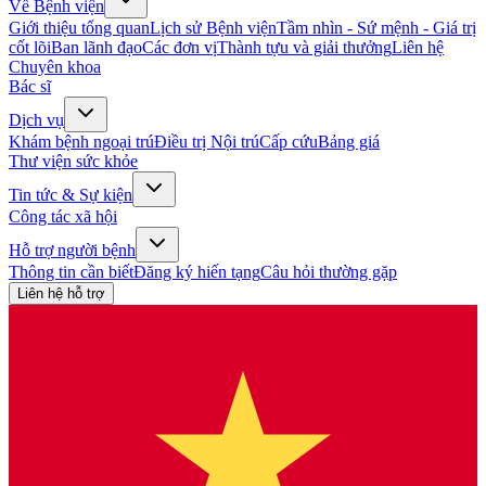
Về Bệnh viện
Giới thiệu tổng quan
Lịch sử Bệnh viện
Tầm nhìn - Sứ mệnh - Giá trị
cốt lõi
Ban lãnh đạo
Các đơn vị
Thành tựu và giải thưởng
Liên hệ
Chuyên khoa
Bác sĩ
Dịch vụ
Khám bệnh ngoại trú
Điều trị Nội trú
Cấp cứu
Bảng giá
Thư viện sức khỏe
Tin tức & Sự kiện
Công tác xã hội
Hỗ trợ người bệnh
Thông tin cần biết
Đăng ký hiến tạng
Câu hỏi thường gặp
Liên hệ hỗ trợ