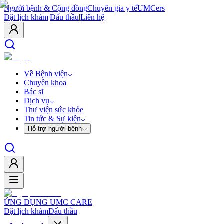
Người bệnh & Cộng đồng
Chuyên gia y tế
UMCers
Đặt lịch khám
|
Đấu thầu
|
Liên hệ
Về Bệnh viện
Chuyên khoa
Bác sĩ
Dịch vụ
Thư viện sức khỏe
Tin tức & Sự kiện
Hỗ trợ người bệnh
ỨNG DỤNG UMC CARE
Đặt lịch khám
Đấu thầu