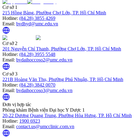
Cơ sở 1
215 Hồng Bàng, Phường Chợ Lớn, TP. Hồ Chí Minh
Hotline:
(84.28) 3855 4269
Email:
bvdhyd@umc.edu.vn
Cơ sở 2
201 Nguyễn Chí Thanh, Phường Chợ Lớn, TP. Hồ Chí Minh
Hotline:
(84.28) 3955 5548
Email:
bvdaihoccoso2@umc.edu.vn
Cơ sở 3
221B Hoàng Văn Thụ, Phường Phú Nhuận, TP. Hồ Chí Minh
Hotline:
(84.28) 3842 0070
Email:
bvdaihoccoso3@umc.edu.vn
Đơn vị hợp tác
Phòng khám Bệnh viện Đại học Y Dược 1
20-22 Dương Quang Trung, Phường Hòa Hưng, TP. Hồ Chí Minh
Hotline:
1900 6923
Email:
contact.us@umcclinic.com.vn