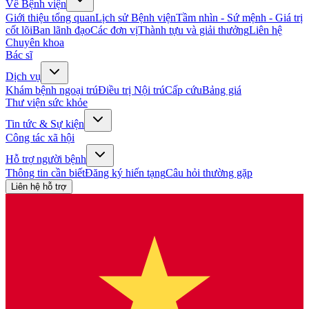
Về Bệnh viện
Giới thiệu tổng quan
Lịch sử Bệnh viện
Tầm nhìn - Sứ mệnh - Giá trị
cốt lõi
Ban lãnh đạo
Các đơn vị
Thành tựu và giải thưởng
Liên hệ
Chuyên khoa
Bác sĩ
Dịch vụ
Khám bệnh ngoại trú
Điều trị Nội trú
Cấp cứu
Bảng giá
Thư viện sức khỏe
Tin tức & Sự kiện
Công tác xã hội
Hỗ trợ người bệnh
Thông tin cần biết
Đăng ký hiến tạng
Câu hỏi thường gặp
Liên hệ hỗ trợ