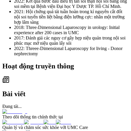
2022: Kết quả bước đầu điều trị tán sỏi thận nội soi bằng ống
soi mềm tại Bệnh viện Đại học Y Dược TP. Hồ Chí Minh.
2021: Hội chứng quá tải tuần hoàn trong kỉ nguyên cắt đốt
nội soi tuyến tiền liệt bằng điện lưỡng cực: nhân một trường
hợp lâm sàng
2018: Three-Dimensional Laparoscopy in urology: Initial
experience after 200 cases in UMC
2017: Đánh giá các nguy cơ gây hẹp niệu quản trong nội soi
phúc mạc mở niệu quản lấy sỏi
2022: Threee-Dimensional Laparoscopy for living - Donor
nephrectomy
Hoạt động truyền thông
Bài viết
Đang tải...
Theo dõi thông tin chính thức tại
Quản lý và chăm sóc sức khỏe với UMC Care