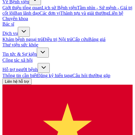
Về Bệnh viện
Giới thiệu tổng quan
Lịch sử Bệnh viện
Tầm nhìn - Sứ mệnh - Giá trị
cốt lõi
Ban lãnh đạo
Các đơn vị
Thành tựu và giải thưởng
Liên hệ
Chuyên khoa
Bác sĩ
Dịch vụ
Khám bệnh ngoại trú
Điều trị Nội trú
Cấp cứu
Bảng giá
Thư viện sức khỏe
Tin tức & Sự kiện
Công tác xã hội
Hỗ trợ người bệnh
Thông tin cần biết
Đăng ký hiến tạng
Câu hỏi thường gặp
Liên hệ hỗ trợ