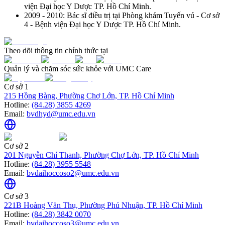
viện Đại học Y Dược TP. Hồ Chí Minh.
2009 - 2010: Bác sĩ điều trị tại Phòng khám Tuyến vú - Cơ sở
4 - Bệnh viện Đại học Y Dược TP. Hồ Chí Minh.
Theo dõi thông tin chính thức tại
Quản lý và chăm sóc sức khỏe với UMC Care
Cơ sở 1
215 Hồng Bàng, Phường Chợ Lớn, TP. Hồ Chí Minh
Hotline:
(84.28) 3855 4269
Email:
bvdhyd@umc.edu.vn
Cơ sở 2
201 Nguyễn Chí Thanh, Phường Chợ Lớn, TP. Hồ Chí Minh
Hotline:
(84.28) 3955 5548
Email:
bvdaihoccoso2@umc.edu.vn
Cơ sở 3
221B Hoàng Văn Thụ, Phường Phú Nhuận, TP. Hồ Chí Minh
Hotline:
(84.28) 3842 0070
Email:
bvdaihoccoso3@umc.edu.vn