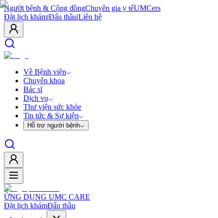
Người bệnh & Cộng đồng
Chuyên gia y tế
UMCers
Đặt lịch khám
|
Đấu thầu
|
Liên hệ
Về Bệnh viện
Chuyên khoa
Bác sĩ
Dịch vụ
Thư viện sức khỏe
Tin tức & Sự kiện
Hỗ trợ người bệnh
ỨNG DỤNG UMC CARE
Đặt lịch khám
Đấu thầu