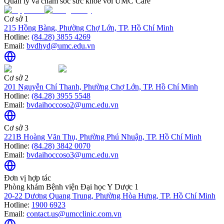
Quản lý và chăm sóc sức khỏe với UMC Care
Cơ sở 1
215 Hồng Bàng, Phường Chợ Lớn, TP. Hồ Chí Minh
Hotline:
(84.28) 3855 4269
Email:
bvdhyd@umc.edu.vn
Cơ sở 2
201 Nguyễn Chí Thanh, Phường Chợ Lớn, TP. Hồ Chí Minh
Hotline:
(84.28) 3955 5548
Email:
bvdaihoccoso2@umc.edu.vn
Cơ sở 3
221B Hoàng Văn Thụ, Phường Phú Nhuận, TP. Hồ Chí Minh
Hotline:
(84.28) 3842 0070
Email:
bvdaihoccoso3@umc.edu.vn
Đơn vị hợp tác
Phòng khám Bệnh viện Đại học Y Dược 1
20-22 Dương Quang Trung, Phường Hòa Hưng, TP. Hồ Chí Minh
Hotline:
1900 6923
Email:
contact.us@umcclinic.com.vn