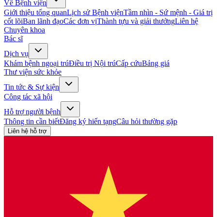
Về Bệnh viện
Giới thiệu tổng quan
Lịch sử Bệnh viện
Tầm nhìn - Sứ mệnh - Giá trị
cốt lõi
Ban lãnh đạo
Các đơn vị
Thành tựu và giải thưởng
Liên hệ
Chuyên khoa
Bác sĩ
Dịch vụ
Khám bệnh ngoại trú
Điều trị Nội trú
Cấp cứu
Bảng giá
Thư viện sức khỏe
Tin tức & Sự kiện
Công tác xã hội
Hỗ trợ người bệnh
Thông tin cần biết
Đăng ký hiến tạng
Câu hỏi thường gặp
Liên hệ hỗ trợ