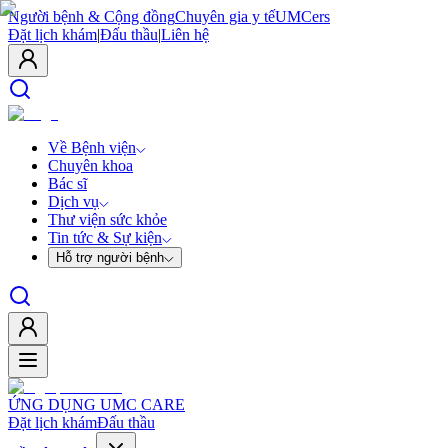
Người bệnh & Cộng đồng
Chuyên gia y tế
UMCers
Đặt lịch khám
|
Đấu thầu
|
Liên hệ
Về Bệnh viện
Chuyên khoa
Bác sĩ
Dịch vụ
Thư viện sức khỏe
Tin tức & Sự kiện
Hỗ trợ người bệnh
ỨNG DỤNG UMC CARE
Đặt lịch khám
Đấu thầu