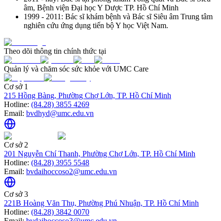
âm, Bệnh viện Đại học Y Dược TP. Hồ Chí Minh
1999 - 2011: Bác sĩ khám bệnh và Bác sĩ Siêu âm Trung tâm
nghiên cứu ứng dụng tiến bộ Y học Việt Nam.
Theo dõi thông tin chính thức tại
Quản lý và chăm sóc sức khỏe với UMC Care
Cơ sở 1
215 Hồng Bàng, Phường Chợ Lớn, TP. Hồ Chí Minh
Hotline:
(84.28) 3855 4269
Email:
bvdhyd@umc.edu.vn
Cơ sở 2
201 Nguyễn Chí Thanh, Phường Chợ Lớn, TP. Hồ Chí Minh
Hotline:
(84.28) 3955 5548
Email:
bvdaihoccoso2@umc.edu.vn
Cơ sở 3
221B Hoàng Văn Thụ, Phường Phú Nhuận, TP. Hồ Chí Minh
Hotline:
(84.28) 3842 0070
Email:
bvdaihoccoso3@umc.edu.vn