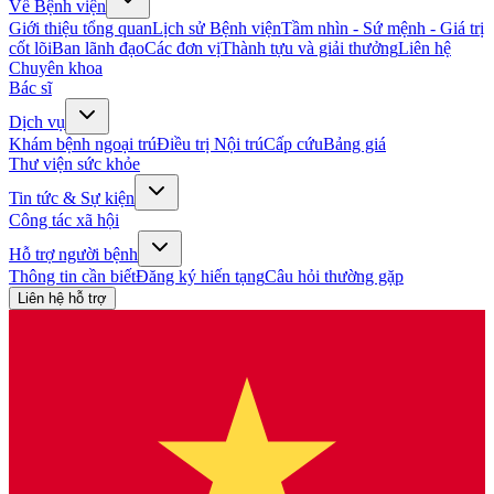
Về Bệnh viện
Giới thiệu tổng quan
Lịch sử Bệnh viện
Tầm nhìn - Sứ mệnh - Giá trị
cốt lõi
Ban lãnh đạo
Các đơn vị
Thành tựu và giải thưởng
Liên hệ
Chuyên khoa
Bác sĩ
Dịch vụ
Khám bệnh ngoại trú
Điều trị Nội trú
Cấp cứu
Bảng giá
Thư viện sức khỏe
Tin tức & Sự kiện
Công tác xã hội
Hỗ trợ người bệnh
Thông tin cần biết
Đăng ký hiến tạng
Câu hỏi thường gặp
Liên hệ hỗ trợ