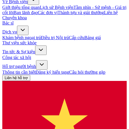
Về Bệnh viện
Giới thiệu tổng quan
Lịch sử Bệnh viện
Tầm nhìn - Sứ mệnh - Giá trị
cốt lõi
Ban lãnh đạo
Các đơn vị
Thành tựu và giải thưởng
Liên hệ
Chuyên khoa
Bác sĩ
Dịch vụ
Khám bệnh ngoại trú
Điều trị Nội trú
Cấp cứu
Bảng giá
Thư viện sức khỏe
Tin tức & Sự kiện
Công tác xã hội
Hỗ trợ người bệnh
Thông tin cần biết
Đăng ký hiến tạng
Câu hỏi thường gặp
Liên hệ hỗ trợ