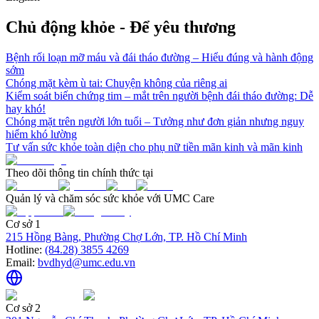
Chủ động khỏe - Để yêu thương
Bệnh rối loạn mỡ máu và đái tháo đường – Hiểu đúng và hành động
sớm
Chóng mặt kèm ù tai: Chuyện không của riêng ai
Kiểm soát biến chứng tim – mắt trên người bệnh đái tháo đường: Dễ
hay khó!
Chóng mặt trên người lớn tuổi – Tưởng như đơn giản nhưng nguy
hiểm khó lường
Tư vấn sức khỏe toàn diện cho phụ nữ tiền mãn kinh và mãn kinh
Theo dõi thông tin chính thức tại
Quản lý và chăm sóc sức khỏe với UMC Care
Cơ sở 1
215 Hồng Bàng, Phường Chợ Lớn, TP. Hồ Chí Minh
Hotline:
(84.28) 3855 4269
Email:
bvdhyd@umc.edu.vn
Cơ sở 2