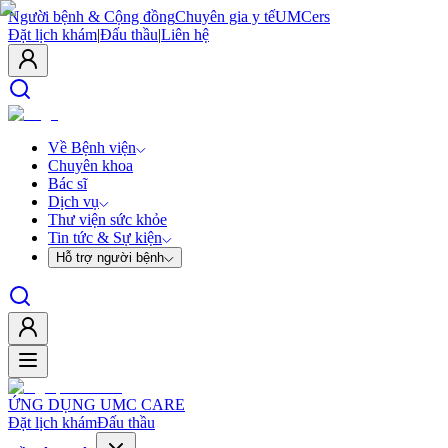
Người bệnh & Cộng đồng
Chuyên gia y tế
UMCers
Đặt lịch khám
|
Đấu thầu
|
Liên hệ
Về Bệnh viện
Chuyên khoa
Bác sĩ
Dịch vụ
Thư viện sức khỏe
Tin tức & Sự kiện
Hỗ trợ người bệnh
ỨNG DỤNG UMC CARE
Đặt lịch khám
Đấu thầu