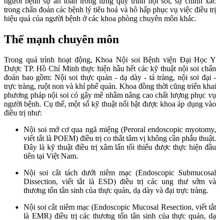
người bệnh sự an toàn trong từng quy trình nội soi, sự chính xác
trong chẩn đoán các bệnh lý tiêu hoá và hô hấp phục vụ việc điều trị
hiệu quả của người bệnh ở các khoa phòng chuyên môn khác.
Thế mạnh chuyên môn
Trong quá trình hoạt động, Khoa Nội soi Bệnh viện Đại Học Y
Dược TP. Hồ Chí Minh thực hiện hầu hết các kỹ thuật nội soi chẩn
đoán bao gồm: Nội soi thực quản - dạ dày - tá tràng, nội soi đại -
trực tràng, ruột non và khí phế quản. Khoa đồng thời cũng triển khai
phương pháp nội soi có gây mê nhằm nâng cao chất lượng phục vụ
người bệnh. Cụ thể, một số kỹ thuật nổi bật được khoa áp dụng vào
điều trị như:
Nội soi mở cơ qua ngã miệng (Peroral endoscopic myotomy,
viết tắt là POEM) điều trị co thắt tâm vị không cần phẫu thuật.
Đây là kỹ thuật điều trị xâm lấn tối thiểu được thực hiện đầu
tiên tại Việt Nam.
Nội soi cắt tách dưới niêm mạc (Endoscopic Submucosal
Dissection, viết tắt là ESD) điều trị các ung thư sớm và
thương tổn tân sinh của thực quản, dạ dày và đại trực tràng.
Nội soi cắt niêm mạc (Endoscopic Mucosal Resection, viết tắt
là EMR) điều trị các thương tổn tân sinh của thực quản, dạ