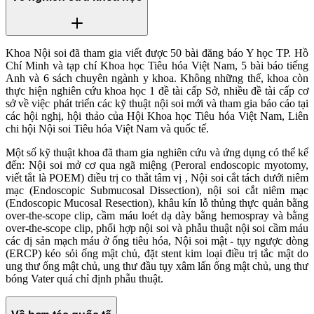
Khoa Nội soi đã tham gia viết được 50 bài đăng báo Y học TP. Hồ
Chí Minh và tạp chí Khoa học Tiêu hóa Việt Nam, 5 bài báo tiếng
Anh và 6 sách chuyên ngành y khoa. Không những thế, khoa còn
thực hiện nghiên cứu khoa học 1 đề tài cấp Sở, nhiều đề tài cấp cơ
sở về việc phát triển các kỹ thuật nội soi mới và tham gia báo cáo tại
các hội nghị, hội thảo của Hội Khoa học Tiêu hóa Việt Nam, Liên
chi hội Nội soi Tiêu hóa Việt Nam và quốc tế.
Một số kỹ thuật khoa đã tham gia nghiên cứu và ứng dụng có thể kể
đến: Nội soi mở cơ qua ngã miệng (Peroral endoscopic myotomy,
viết tắt là POEM) điều trị co thắt tâm vị , Nội soi cắt tách dưới niêm
mạc (Endoscopic Submucosal Dissection), nội soi cắt niêm mạc
(Endoscopic Mucosal Resection), khâu kín lỗ thủng thực quản bằng
over-the-scope clip, cầm máu loét dạ dày bằng hemospray và bằng
over-the-scope clip, phối hợp nội soi và phẫu thuật nội soi cầm máu
các dị sản mạch máu ở ống tiêu hóa, Nội soi mật - tụy ngược dòng
(ERCP) kéo sỏi ống mật chủ, đặt stent kim loại điều trị tắc mật do
ung thư ống mật chủ, ung thư đầu tụy xâm lấn ống mật chủ, ung thư
bóng Vater quá chỉ định phẫu thuật.