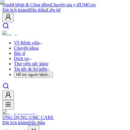
Người bệnh & Cộng đồng
Chuyên gia y tế
UMCers
Đặt lịch khám
|
Đấu thầu
|
Liên hệ
Về Bệnh viện
Chuyên khoa
Bác sĩ
Dịch vụ
Thư viện sức khỏe
Tin tức & Sự kiện
Hỗ trợ người bệnh
ỨNG DỤNG UMC CARE
Đặt lịch khám
Đấu thầu