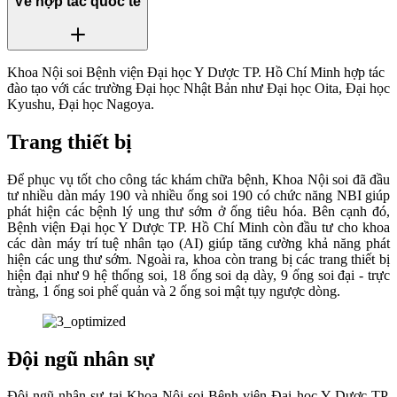
Về hợp tác quốc tế
Khoa Nội soi Bệnh viện Đại học Y Dược TP. Hồ Chí Minh hợp tác
đào tạo với các trường Đại học Nhật Bản như Đại học Oita, Đại học
Kyushu, Đại học Nagoya.
Trang thiết bị
Để phục vụ tốt cho công tác khám chữa bệnh, Khoa Nội soi đã đầu
tư nhiều dàn máy 190 và nhiều ống soi 190 có chức năng NBI giúp
phát hiện các bệnh lý ung thư sớm ở ống tiêu hóa. Bên cạnh đó,
Bệnh viện Đại học Y Dược TP. Hồ Chí Minh còn đầu tư cho khoa
các dàn máy trí tuệ nhân tạo (AI) giúp tăng cường khả năng phát
hiện các ung thư sớm. Ngoài ra, khoa còn trang bị các trang thiết bị
hiện đại như 9 hệ thống soi, 18 ống soi dạ dày, 9 ống soi đại - trực
tràng, 1 ống soi phế quản và 2 ống soi mật tụy ngược dòng.
Đội ngũ nhân sự
Đội ngũ nhân sự tại Khoa Nội soi Bệnh viện Đại học Y Dược TP.