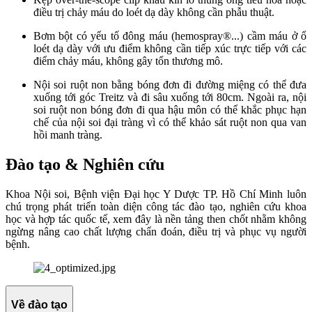
điều trị chảy máu do loét dạ dày không cần phẫu thuật.
Bơm bột có yếu tố đông máu (hemospray®...) cầm máu ở ổ
loét dạ dày với ưu điểm không cần tiếp xúc trực tiếp với các
điểm chảy máu, không gây tổn thương mô.
Nội soi ruột non bằng bóng đơn đi đường miệng có thể đưa
xuống tới góc Treitz và đi sâu xuống tới 80cm. Ngoài ra, nội
soi ruột non bóng đơn đi qua hậu môn có thể khắc phục hạn
chế của nội soi đại tràng vì có thể khảo sát ruột non qua van
hồi manh tràng.
Đào tạo & Nghiên cứu
Khoa Nội soi, Bệnh viện Đại học Y Dược TP. Hồ Chí Minh luôn
chú trọng phát triển toàn diện công tác đào tạo, nghiên cứu khoa
học và hợp tác quốc tế, xem đây là nền tảng then chốt nhằm không
ngừng nâng cao chất lượng chẩn đoán, điều trị và phục vụ người
bệnh.
Về đào tạo