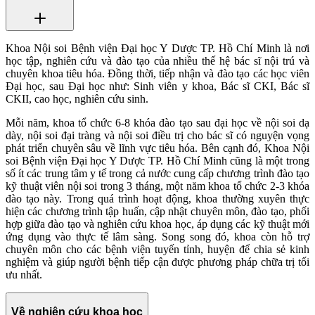
Khoa Nội soi Bệnh viện Đại học Y Dược TP. Hồ Chí Minh là nơi
học tập, nghiên cứu và đào tạo của nhiều thế hệ bác sĩ nội trú và
chuyên khoa tiêu hóa. Đồng thời, tiếp nhận và đào tạo các học viên
Đại học, sau Đại học như: Sinh viên y khoa, Bác sĩ CKI, Bác sĩ
CKII, cao học, nghiên cứu sinh.
Mỗi năm, khoa tổ chức 6-8 khóa đào tạo sau đại học về nội soi dạ
dày, nội soi đại tràng và nội soi điều trị cho bác sĩ có nguyện vọng
phát triển chuyên sâu về lĩnh vực tiêu hóa. Bên cạnh đó, Khoa Nội
soi Bệnh viện Đại học Y Dược TP. Hồ Chí Minh cũng là một trong
số ít các trung tâm y tế trong cả nước cung cấp chương trình đào tạo
kỹ thuật viên nội soi trong 3 tháng, một năm khoa tổ chức 2-3 khóa
đào tạo này. Trong quá trình hoạt động, khoa thường xuyên thực
hiện các chương trình tập huấn, cập nhật chuyên môn, đào tạo, phối
hợp giữa đào tạo và nghiên cứu khoa học, áp dụng các kỹ thuật mới
ứng dụng vào thực tế lâm sàng. Song song đó, khoa còn hỗ trợ
chuyên môn cho các bệnh viện tuyến tỉnh, huyện để chia sẻ kinh
nghiệm và giúp người bệnh tiếp cận được phương pháp chữa trị tối
ưu nhất.
Về nghiên cứu khoa học