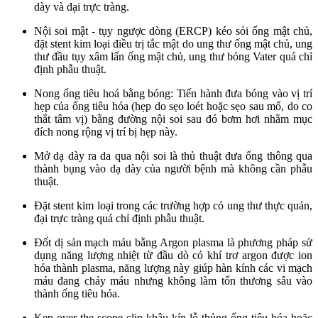
dày và đại trực tràng.
Nội soi mật - tụy ngược dòng (ERCP) kéo sỏi ống mật chủ,
đặt stent kim loại điều trị tắc mật do ung thư ống mật chủ, ung
thư đầu tụy xâm lấn ống mật chủ, ung thư bóng Vater quá chỉ
định phẫu thuật.
Nong ống tiêu hoá bằng bóng: Tiến hành đưa bóng vào vị trí
hẹp của ống tiêu hóa (hẹp do sẹo loét hoặc sẹo sau mổ, do co
thắt tâm vị) bằng đường nội soi sau đó bơm hơi nhằm mục
đích nong rộng vị trí bị hẹp này.
Mở dạ dày ra da qua nội soi là thủ thuật đưa ống thông qua
thành bụng vào dạ dày của người bệnh mà không cần phẫu
thuật.
Đặt stent kim loại trong các trường hợp có ung thư thực quản,
đại trực tràng quá chỉ định phẫu thuật.
Đốt dị sản mạch máu bằng Argon plasma là phương pháp sử
dụng năng lượng nhiệt từ đầu dò có khí trơ argon được ion
hóa thành plasma, năng lượng này giúp hàn kính các vi mạch
máu đang chảy máu nhưng không làm tổn thương sâu vào
thành ống tiêu hóa.
Kẹp over-the-scope clip khâu kín lỗ thủng ống tiêu hóa hoặc