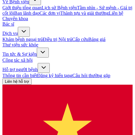
Về Bệnh viện
Giới thiệu tổng quan
Lịch sử Bệnh viện
Tầm nhìn - Sứ mệnh - Giá trị
cốt lõi
Ban lãnh đạo
Các đơn vị
Thành tựu và giải thưởng
Liên hệ
Chuyên khoa
Bác sĩ
Dịch vụ
Khám bệnh ngoại trú
Điều trị Nội trú
Cấp cứu
Bảng giá
Thư viện sức khỏe
Tin tức & Sự kiện
Công tác xã hội
Hỗ trợ người bệnh
Thông tin cần biết
Đăng ký hiến tạng
Câu hỏi thường gặp
Liên hệ hỗ trợ