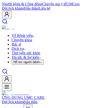
Người bệnh & Cộng đồng
Chuyên gia y tế
UMCers
Đặt lịch khám
|
Đấu thầu
|
Liên hệ
Về Bệnh viện
Chuyên khoa
Bác sĩ
Dịch vụ
Thư viện sức khỏe
Tin tức & Sự kiện
Hỗ trợ người bệnh
ỨNG DỤNG UMC CARE
Đặt lịch khám
Đấu thầu