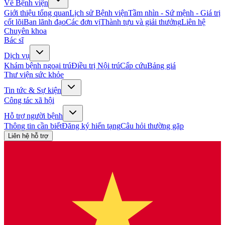
Về Bệnh viện
Giới thiệu tổng quan
Lịch sử Bệnh viện
Tầm nhìn - Sứ mệnh - Giá trị
cốt lõi
Ban lãnh đạo
Các đơn vị
Thành tựu và giải thưởng
Liên hệ
Chuyên khoa
Bác sĩ
Dịch vụ
Khám bệnh ngoại trú
Điều trị Nội trú
Cấp cứu
Bảng giá
Thư viện sức khỏe
Tin tức & Sự kiện
Công tác xã hội
Hỗ trợ người bệnh
Thông tin cần biết
Đăng ký hiến tạng
Câu hỏi thường gặp
Liên hệ hỗ trợ