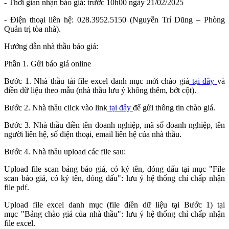
- Thời gian nhận báo giá: trước 10h00 ngày 21/02/2025
- Điện thoại liên hệ: 028.3952.5150 (Nguyễn Trí Dũng – Phòng
Quản trị tòa nhà).
Hướng dẫn nhà thầu báo giá:
Phần 1. Gửi báo giá online
Bước 1. Nhà thầu tải file excel danh mục mời chào giá
tại đây
và
điền dữ liệu theo mẫu (nhà thầu lưu ý không thêm, bớt cột).
Bước 2. Nhà thầu click vào link
tại đây
để gửi thông tin chào giá.
Bước 3. Nhà thầu điền tên doanh nghiệp, mã số doanh nghiệp, tên
người liên hệ, số điện thoại, email liên hệ của nhà thầu.
Bước 4. Nhà thầu upload các file sau:
Upload file scan bảng báo giá, có ký tên, đóng dấu tại mục "File
scan báo giá, có ký tên, đóng dấu": lưu ý hệ thống chỉ chấp nhận
file pdf.
Upload file excel danh mục (file điền dữ liệu tại Bước 1) tại
mục "Bảng chào giá của nhà thầu": lưu ý hệ thống chỉ chấp nhận
file excel.