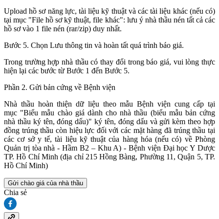
Upload hồ sơ năng lực, tài liệu kỹ thuật và các tài liệu khác (nếu có)
tại mục "File hồ sơ kỹ thuật, file khác": lưu ý nhà thầu nén tất cả các
hồ sơ vào 1 file nén (rar/zip) duy nhất.
Bước 5. Chọn Lưu thông tin và hoàn tất quá trình báo giá.
Trong trường hợp nhà thầu có thay đổi trong báo giá, vui lòng thực
hiện lại các bước từ Bước 1 đến Bước 5.
Phần 2. Gửi bản cứng về Bệnh viện
Nhà thầu hoàn thiện dữ liệu theo mẫu Bệnh viện cung cấp tại
mục "Biểu mẫu chào giá dành cho nhà thầu (biểu mẫu bản cứng
nhà thầu ký tên, đóng dấu)" ký tên, đóng dấu và gửi kèm theo hợp
đồng trúng thầu còn hiệu lực đối với các mặt hàng đã trúng thầu tại
các cơ sở y tế, tài liệu kỹ thuật của hàng hóa (nếu có) về Phòng
Quản trị tòa nhà - Hầm B2 – Khu A) - Bệnh viện Đại học Y Dược
TP. Hồ Chí Minh (địa chỉ 215 Hồng Bàng, Phường 11, Quận 5, TP.
Hồ Chí Minh)
Gửi chào giá của nhà thầu
Chia sẻ