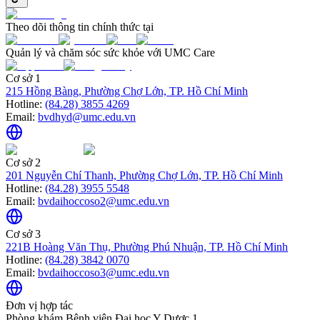
Theo dõi thông tin chính thức tại
Quản lý và chăm sóc sức khỏe với UMC Care
Cơ sở 1
215 Hồng Bàng, Phường Chợ Lớn, TP. Hồ Chí Minh
Hotline:
(84.28) 3855 4269
Email:
bvdhyd@umc.edu.vn
Cơ sở 2
201 Nguyễn Chí Thanh, Phường Chợ Lớn, TP. Hồ Chí Minh
Hotline:
(84.28) 3955 5548
Email:
bvdaihoccoso2@umc.edu.vn
Cơ sở 3
221B Hoàng Văn Thụ, Phường Phú Nhuận, TP. Hồ Chí Minh
Hotline:
(84.28) 3842 0070
Email:
bvdaihoccoso3@umc.edu.vn
Đơn vị hợp tác
Phòng khám Bệnh viện Đại học Y Dược 1