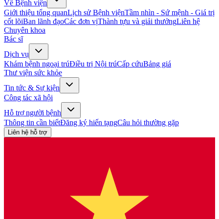
Về Bệnh viện
Giới thiệu tổng quan
Lịch sử Bệnh viện
Tầm nhìn - Sứ mệnh - Giá trị
cốt lõi
Ban lãnh đạo
Các đơn vị
Thành tựu và giải thưởng
Liên hệ
Chuyên khoa
Bác sĩ
Dịch vụ
Khám bệnh ngoại trú
Điều trị Nội trú
Cấp cứu
Bảng giá
Thư viện sức khỏe
Tin tức & Sự kiện
Công tác xã hội
Hỗ trợ người bệnh
Thông tin cần biết
Đăng ký hiến tạng
Câu hỏi thường gặp
Liên hệ hỗ trợ