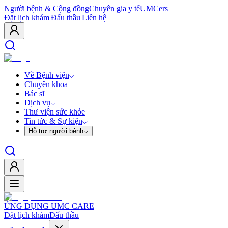
Người bệnh & Cộng đồng
Chuyên gia y tế
UMCers
Đặt lịch khám
|
Đấu thầu
|
Liên hệ
Về Bệnh viện
Chuyên khoa
Bác sĩ
Dịch vụ
Thư viện sức khỏe
Tin tức & Sự kiện
Hỗ trợ người bệnh
ỨNG DỤNG UMC CARE
Đặt lịch khám
Đấu thầu