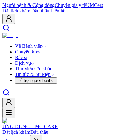
Người bệnh & Cộng đồng
Chuyên gia y tế
UMCers
Đặt lịch khám
|
Đấu thầu
|
Liên hệ
Về Bệnh viện
Chuyên khoa
Bác sĩ
Dịch vụ
Thư viện sức khỏe
Tin tức & Sự kiện
Hỗ trợ người bệnh
ỨNG DỤNG UMC CARE
Đặt lịch khám
Đấu thầu