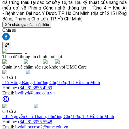
đã trúng thầu tại các cơ sở y tế, tài liệu kỹ thuật của hàng hóa
(nếu có) về Phòng Công nghệ thông tin - Tầng 4 – Khu A)
- Bệnh viện Đại học Y Dược TP. Hồ Chí Minh (địa chỉ 215 Hồng
Bàng, Phường Chợ Lớn, TP. Hồ Chí Minh)
Gửi chào giá của nhà thầu
Chia sẻ
Theo dõi thông tin chính thức tại
Quản lý và chăm sóc sức khỏe với UMC Care
Cơ sở 1
215 Hồng Bàng, Phường Chợ Lớn, TP. Hồ Chí Minh
Hotline:
(84.28) 3855 4269
Email:
bvdhyd@umc.edu.vn
Cơ sở 2
201 Nguyễn Chí Thanh, Phường Chợ Lớn, TP. Hồ Chí Minh
Hotline:
(84.28) 3955 5548
Email:
bvdaihoccoso2@umc.edu.vn