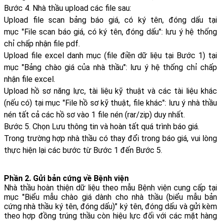
Bước 4. Nhà thầu upload các file sau:
Upload file scan bảng báo giá, có ký tên, đóng dấu tại
mục "File scan báo giá, có ký tên, đóng dấu": lưu ý hệ thống
chỉ chấp nhận file pdf.
Upload file excel danh mục (file điền dữ liệu tại Bước 1) tại
mục "Bảng chào giá của nhà thầu": lưu ý hệ thống chỉ chấp
nhận file excel.
Upload hồ sơ năng lực, tài liệu kỹ thuật và các tài liệu khác
(nếu có) tại mục "File hồ sơ kỹ thuật, file khác": lưu ý nhà thầu
nén tất cả các hồ sơ vào 1 file nén (rar/zip) duy nhất.
Bước 5. Chọn Lưu thông tin và hoàn tất quá trình báo giá.
Trong trường hợp nhà thầu có thay đổi trong báo giá, vui lòng
thực hiện lại các bước từ Bước 1 đến Bước 5.
Phần 2. Gửi bản cứng về Bệnh viện
Nhà thầu hoàn thiện dữ liệu theo mẫu Bệnh viện cung cấp tại
mục "Biểu mẫu chào giá dành cho nhà thầu (biểu mẫu bản
cứng nhà thầu ký tên, đóng dấu)" ký tên, đóng dấu và gửi kèm
theo hợp đồng trúng thầu còn hiệu lực đối với các mặt hàng