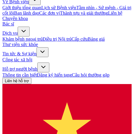
Về Bệnh viện
Giới thiệu tổng quan
Lịch sử Bệnh viện
Tầm nhìn - Sứ mệnh - Giá trị
cốt lõi
Ban lãnh đạo
Các đơn vị
Thành tựu và giải thưởng
Liên hệ
Chuyên khoa
Bác sĩ
Dịch vụ
Khám bệnh ngoại trú
Điều trị Nội trú
Cấp cứu
Bảng giá
Thư viện sức khỏe
Tin tức & Sự kiện
Công tác xã hội
Hỗ trợ người bệnh
Thông tin cần biết
Đăng ký hiến tạng
Câu hỏi thường gặp
Liên hệ hỗ trợ