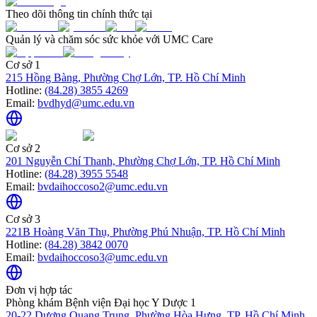
Theo dõi thông tin chính thức tại
Quản lý và chăm sóc sức khỏe với UMC Care
Cơ sở 1
215 Hồng Bàng, Phường Chợ Lớn, TP. Hồ Chí Minh
Hotline:
(84.28) 3855 4269
Email:
bvdhyd@umc.edu.vn
Cơ sở 2
201 Nguyễn Chí Thanh, Phường Chợ Lớn, TP. Hồ Chí Minh
Hotline:
(84.28) 3955 5548
Email:
bvdaihoccoso2@umc.edu.vn
Cơ sở 3
221B Hoàng Văn Thụ, Phường Phú Nhuận, TP. Hồ Chí Minh
Hotline:
(84.28) 3842 0070
Email:
bvdaihoccoso3@umc.edu.vn
Đơn vị hợp tác
Phòng khám Bệnh viện Đại học Y Dược 1
20-22 Dương Quang Trung, Phường Hòa Hưng, TP. Hồ Chí Minh