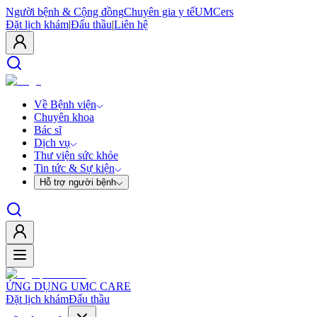
Người bệnh & Cộng đồng
Chuyên gia y tế
UMCers
Đặt lịch khám
|
Đấu thầu
|
Liên hệ
Về Bệnh viện
Chuyên khoa
Bác sĩ
Dịch vụ
Thư viện sức khỏe
Tin tức & Sự kiện
Hỗ trợ người bệnh
ỨNG DỤNG UMC CARE
Đặt lịch khám
Đấu thầu