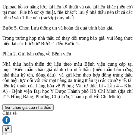
Upload hồ sơ năng lực, tài liệu kỹ thuật và các tài liệu khác (nếu có)
tại mục "File hồ sơ kỹ thuật, file khác": lưu ý nhà thầu nén tất cả các
hồ sơ vào 1 file nén (rar/zip) duy nhất.
Bước 5. Chọn Lưu thông tin và hoàn tất quá trình báo giá.
Trong trường hợp nhà thầu có thay đổi trong báo giá, vui lòng thực
hiện lại các bước từ Bước 1 đến Bước 5.
Phần 2. Gửi bản cứng về Bệnh viện
Nhà thầu hoàn thiện dữ liệu theo mẫu Bệnh viện cung cấp tại
mục "Biểu mẫu chào giá dành cho nhà thầu (biểu mẫu bản cứng
nhà thầu ký tên, đóng dấu)" và gửi kèm theo hợp đồng trúng thầu
còn hiệu lực đối với các mặt hàng đã trúng thầu tại các cơ sở y tế, tài
liệu kỹ thuật của hàng hóa về Phòng Vật tư thiết bị - Lầu 4 – Khu
A) - Bệnh viện Đại học Y Dược Thành phố Hồ Chí Minh (địa chỉ
215 Hồng Bàng, Phường Chợ Lớn, Thành phố Hồ Chí Minh)
Gửi chào giá của nhà thầu
Chia sẻ