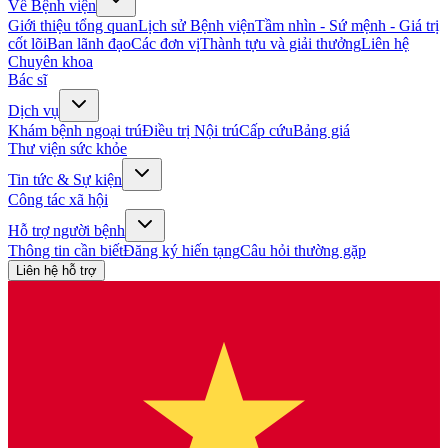
Về Bệnh viện
Giới thiệu tổng quan
Lịch sử Bệnh viện
Tầm nhìn - Sứ mệnh - Giá trị
cốt lõi
Ban lãnh đạo
Các đơn vị
Thành tựu và giải thưởng
Liên hệ
Chuyên khoa
Bác sĩ
Dịch vụ
Khám bệnh ngoại trú
Điều trị Nội trú
Cấp cứu
Bảng giá
Thư viện sức khỏe
Tin tức & Sự kiện
Công tác xã hội
Hỗ trợ người bệnh
Thông tin cần biết
Đăng ký hiến tạng
Câu hỏi thường gặp
Liên hệ hỗ trợ