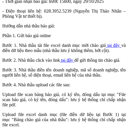
- Thời gian nhận báo giá: trước 15h00, ngày 29/10/2025
- Điện thoại liên hệ: 028.3952.5239 (Nguyễn Thị Thảo Nhân –
Phòng Vật tư thiết bị).
Hướng dẫn nhà thầu báo giá:
Phần 1. Gửi báo giá online
Bước 1. Nhà thầu tải file excel danh mục mời chào giá
tại đây
và
điền dữ liệu theo mẫu (nhà thầu lưu ý không thêm, bớt cột).
Bước 2. Nhà thầu click vào link
tại đây
để gửi thông tin chào giá.
Bước 3. Nhà thầu điền tên doanh nghiệp, mã số doanh nghiệp, tên
người liên hệ, số điện thoại, email liên hệ của nhà thầu.
Bước 4. Nhà thầu upload các file sau:
Upload file scan bảng báo giá, có ký tên, đóng dấu tại mục "File
scan báo giá, có ký tên, đóng dấu": lưu ý hệ thống chỉ chấp nhận
file pdf.
Upload file excel danh mục (file điền dữ liệu tại Bước 1) tại
mục "Bảng chào giá của nhà thầu": lưu ý hệ thống chỉ chấp nhận
file excel.