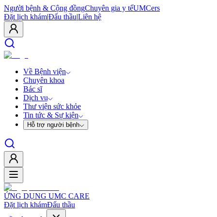
Người bệnh & Cộng đồng
Chuyên gia y tế
UMCers
Đặt lịch khám
|
Đấu thầu
|
Liên hệ
Về Bệnh viện
Chuyên khoa
Bác sĩ
Dịch vụ
Thư viện sức khỏe
Tin tức & Sự kiện
Hỗ trợ người bệnh
ỨNG DỤNG UMC CARE
Đặt lịch khám
Đấu thầu