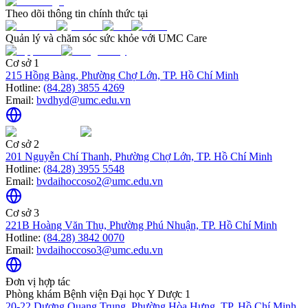
Theo dõi thông tin chính thức tại
Quản lý và chăm sóc sức khỏe với UMC Care
Cơ sở 1
215 Hồng Bàng, Phường Chợ Lớn, TP. Hồ Chí Minh
Hotline:
(84.28) 3855 4269
Email:
bvdhyd@umc.edu.vn
Cơ sở 2
201 Nguyễn Chí Thanh, Phường Chợ Lớn, TP. Hồ Chí Minh
Hotline:
(84.28) 3955 5548
Email:
bvdaihoccoso2@umc.edu.vn
Cơ sở 3
221B Hoàng Văn Thụ, Phường Phú Nhuận, TP. Hồ Chí Minh
Hotline:
(84.28) 3842 0070
Email:
bvdaihoccoso3@umc.edu.vn
Đơn vị hợp tác
Phòng khám Bệnh viện Đại học Y Dược 1
20-22 Dương Quang Trung, Phường Hòa Hưng, TP. Hồ Chí Minh