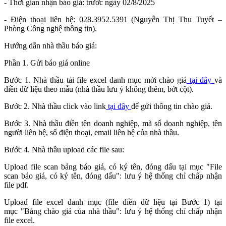
- Thời gian nhận báo giá: trước ngày 02/8/2025
- Điện thoại liên hệ: 028.3952.5391 (Nguyễn Thị Thu Tuyết –
Phòng Công nghệ thông tin).
Hướng dẫn nhà thầu báo giá:
Phần 1. Gửi báo giá online
Bước 1. Nhà thầu tải file excel danh mục mời chào giá
tại đây
và
điền dữ liệu theo mẫu (nhà thầu lưu ý không thêm, bớt cột).
Bước 2. Nhà thầu click vào link
tại đây
để gửi thông tin chào giá.
Bước 3. Nhà thầu điền tên doanh nghiệp, mã số doanh nghiệp, tên
người liên hệ, số điện thoại, email liên hệ của nhà thầu.
Bước 4. Nhà thầu upload các file sau:
Upload file scan bảng báo giá, có ký tên, đóng dấu tại mục "File
scan báo giá, có ký tên, đóng dấu": lưu ý hệ thống chỉ chấp nhận
file pdf.
Upload file excel danh mục (file điền dữ liệu tại Bước 1) tại
mục "Bảng chào giá của nhà thầu": lưu ý hệ thống chỉ chấp nhận
file excel.