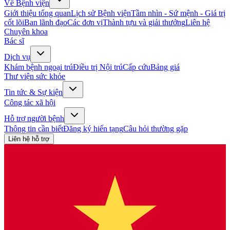
Về Bệnh viện
Giới thiệu tổng quan
Lịch sử Bệnh viện
Tầm nhìn - Sứ mệnh - Giá trị
cốt lõi
Ban lãnh đạo
Các đơn vị
Thành tựu và giải thưởng
Liên hệ
Chuyên khoa
Bác sĩ
Dịch vụ
Khám bệnh ngoại trú
Điều trị Nội trú
Cấp cứu
Bảng giá
Thư viện sức khỏe
Tin tức & Sự kiện
Công tác xã hội
Hỗ trợ người bệnh
Thông tin cần biết
Đăng ký hiến tạng
Câu hỏi thường gặp
Liên hệ hỗ trợ