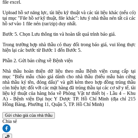
file excel.
Upload hồ sơ năng lực, tài liệu kỹ thuật và các tài liệu khác (nếu có)
tại mục "File hồ sơ kỹ thuật, file khác": lưu ý nhà thầu nén tất cả các
hồ sơ vào 1 file nén (rar/zip) duy nhất.
Bước 5. Chọn Lưu thông tin và hoàn tất quá trình báo giá.
Trong trường hợp nhà thầu có thay đổi trong báo giá, vui lòng thực
hiện lại các bước từ Bước 1 đến Bước 5.
Phần 2. Gửi bản cứng về Bệnh viện
Nhà thầu hoàn thiện dữ liệu theo mẫu Bệnh viện cung cấp tại
mục "Biểu mẫu chào giá dành cho nhà thầu (biểu mẫu bản cứng
nhà thầu ký tên, đóng dấu)" và gửi kèm theo hợp đồng trúng thầu
còn hiệu lực đối với các mặt hàng đã trúng thầu tại các cơ sở y tế, tài
liệu kỹ thuật của hàng hóa về Phòng Vật tư thiết bị - Lầu 4 – Khu
A) - Bệnh viện Đại học Y Dược TP. Hồ Chí Minh (địa chỉ 215
Hồng Bàng, Phường 11, Quận 5, TP. Hồ Chí Minh)
Gửi chào giá của nhà thầu
Chia sẻ