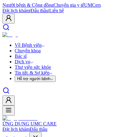
Người bệnh & Cộng đồng
Chuyên gia y tế
UMCers
Đặt lịch khám
|
Đấu thầu
|
Liên hệ
Về Bệnh viện
Chuyên khoa
Bác sĩ
Dịch vụ
Thư viện sức khỏe
Tin tức & Sự kiện
Hỗ trợ người bệnh
ỨNG DỤNG UMC CARE
Đặt lịch khám
Đấu thầu