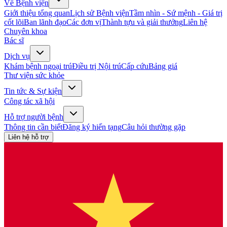
Về Bệnh viện
Giới thiệu tổng quan
Lịch sử Bệnh viện
Tầm nhìn - Sứ mệnh - Giá trị
cốt lõi
Ban lãnh đạo
Các đơn vị
Thành tựu và giải thưởng
Liên hệ
Chuyên khoa
Bác sĩ
Dịch vụ
Khám bệnh ngoại trú
Điều trị Nội trú
Cấp cứu
Bảng giá
Thư viện sức khỏe
Tin tức & Sự kiện
Công tác xã hội
Hỗ trợ người bệnh
Thông tin cần biết
Đăng ký hiến tạng
Câu hỏi thường gặp
Liên hệ hỗ trợ