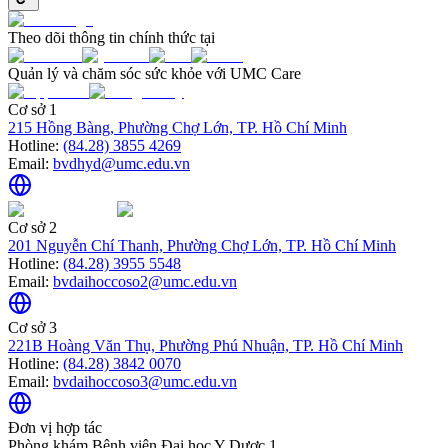
Theo dõi thông tin chính thức tại
Quản lý và chăm sóc sức khỏe với UMC Care
Cơ sở 1
215 Hồng Bàng, Phường Chợ Lớn, TP. Hồ Chí Minh
Hotline:
(84.28) 3855 4269
Email:
bvdhyd@umc.edu.vn
Cơ sở 2
201 Nguyễn Chí Thanh, Phường Chợ Lớn, TP. Hồ Chí Minh
Hotline:
(84.28) 3955 5548
Email:
bvdaihoccoso2@umc.edu.vn
Cơ sở 3
221B Hoàng Văn Thụ, Phường Phú Nhuận, TP. Hồ Chí Minh
Hotline:
(84.28) 3842 0070
Email:
bvdaihoccoso3@umc.edu.vn
Đơn vị hợp tác
Phòng khám Bệnh viện Đại học Y Dược 1