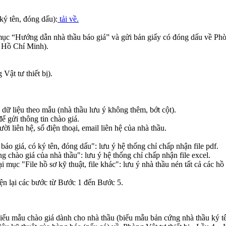
ký tên, đóng dấu):
tải về.
mục “Hướng dẫn nhà thầu báo giá” và gửi bản giấy có đóng dấu về Phò
 Hồ Chí Minh).
ật tư thiết bị).
 dữ liệu theo mẫu (nhà thầu lưu ý không thêm, bớt cột).
ể gửi thông tin chào giá.
 liên hệ, số điện thoại, email liên hệ của nhà thầu.
báo giá, có ký tên, đóng dấu": lưu ý hệ thống chỉ chấp nhận file pdf.
ng chào giá của nhà thầu": lưu ý hệ thống chỉ chấp nhận file excel.
ại mục "File hồ sơ kỹ thuật, file khác": lưu ý nhà thầu nén tất cả các hồ 
iện lại các bước từ Bước 1 đến Bước 5.
iểu mẫu chào giá dành cho nhà thầu (biểu mẫu bản cứng nhà thầu ký tê