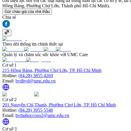
còn hiệu lực đối với các mặt hàng đã trúng thầu tại các cơ sở y tế, 
Hồng Bàng, Phường Chợ Lớn, Thành phố Hồ Chí Minh).
Gửi chào giá của nhà thầu
Chia sẻ
Theo dõi thông tin chính thức tại
Quản lý và chăm sóc sức khỏe với UMC Care
Cơ sở 1
215 Hồng Bàng, Phường Chợ Lớn, TP. Hồ Chí Minh
Hotline:
(84.28) 3855 4269
Email:
bvdhyd@umc.edu.vn
Cơ sở 2
201 Nguyễn Chí Thanh, Phường Chợ Lớn, TP. Hồ Chí Minh
Hotline:
(84.28) 3955 5548
Email:
bvdaihoccoso2@umc.edu.vn
Cơ sở 3