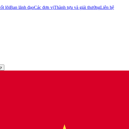
ốt lõi
Ban lãnh đạo
Các đơn vị
Thành tựu và giải thưởng
Liên hệ
rợ