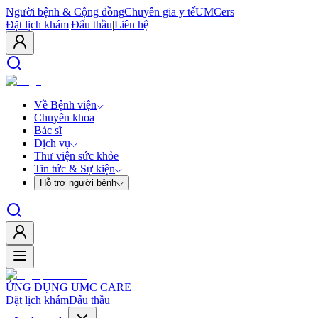
Người bệnh & Cộng đồng
Chuyên gia y tế
UMCers
Đặt lịch khám
|
Đấu thầu
|
Liên hệ
Về Bệnh viện
Chuyên khoa
Bác sĩ
Dịch vụ
Thư viện sức khỏe
Tin tức & Sự kiện
Hỗ trợ người bệnh
ỨNG DỤNG UMC CARE
Đặt lịch khám
Đấu thầu