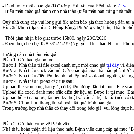
- Danh mục mời chào giá đã được phê duyệt của Bệnh viện:
tải về
- Biểu mẫu chào giá dành cho nhà thầu (biểu mẫu bản cứng nhà thầu 
Quý nhà cung cấp vui lòng gửi file mềm báo giá theo hướng dẫn tại 
Hồ Chí Minh (địa chỉ 215 Hồng Bàng, Phường Chợ Lớn, Thành phố
- Thời gian nhận báo giá: trước 15h00, ngày 23/3/2026
- Điện thoại liên hệ: 028.3952.5239 (Nguyễn Thị Thảo Nhân – Phòng V
Hướng dẫn nhà thầu báo giá:
Phần 1. Gửi báo giá online
Bước 1. Nhà thầu tải file excel danh mục mời chào giá
tại đây
và điền
Bước 2. Nhà thầu click vào nút Gửi chào giá của nhà thầu phía dưới đ
Bước 3. Nhà thầu điền tên doanh nghiệp, mã số doanh nghiệp, tên người
Bước 4. Nhà thầu upload các file sau:
Upload file scan bảng báo giá, có ký tên, đóng dấu tại mục "File scan 
Upload file excel danh mục (file điền dữ liệu tại Bước 1) tại mục "Bả
Upload hồ sơ năng lực, tài liệu kỹ thuật và các tài liệu khác (nếu có) t
Bước 5. Chọn Lưu thông tin và hoàn tất quá trình báo giá.
Trong trường hợp nhà thầu có thay đổi trong báo giá, vui lòng thực h
Phần 2. Gửi bản cứng về Bệnh viện
Nhà thầu hoàn thiện dữ liệu theo mẫu Bệnh viện cung cấp tại mục "B