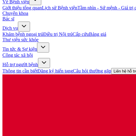
Về Bệnh viện
Giới thiệu tổng quan
Lịch sử Bệnh viện
Tầm nhìn - Sứ mệnh - Giá trị c
Chuyên khoa
Bác sĩ
Dịch vụ
Khám bệnh ngoại trú
Điều trị Nội trú
Cấp cứu
Bảng giá
Thư viện sức khỏe
Tin tức & Sự kiện
Công tác xã hội
Hỗ trợ người bệnh
Thông tin cần biết
Đăng ký hiến tạng
Câu hỏi thường gặp
Liên hệ hỗ t