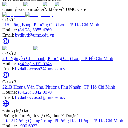
Quản lý và chăm sóc sức khỏe với UMC Care
Cơ sở 1
215 Hồng Bàng, Phường Chợ Lớn, TP. Hồ Chí Minh
Hotline:
(84.28) 3855 4269
Email:
bvdhyd@umc.edu.vn
Cơ sở 2
201 Nguyễn Chí Thanh, Phường Chợ Lớn, TP. Hồ Chí Minh
Hotline:
(84.28) 3955 5548
Email:
bvdaihoccoso2@umc.edu.vn
Cơ sở 3
221B Hoàng Văn Thụ, Phường Phú Nhuận, TP. Hồ Chí Minh
Hotline:
(84.28) 3842 0070
Email:
bvdaihoccoso3@umc.edu.vn
Đơn vị hợp tác
Phòng khám Bệnh viện Đại học Y Dược 1
20-22 Dương Quang Trung, Phường Hòa Hưng, TP. Hồ Chí Minh
Hotline:
1900 6923