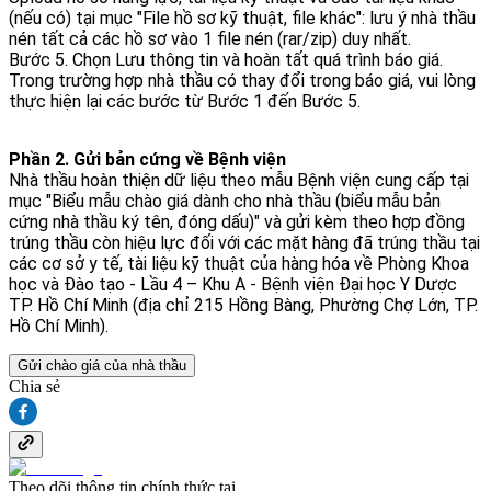
(nếu có) tại mục "File hồ sơ kỹ thuật, file khác": lưu ý nhà thầu
nén tất cả các hồ sơ vào 1 file nén (rar/zip) duy nhất.
Bước 5. Chọn Lưu thông tin và hoàn tất quá trình báo giá.
Trong trường hợp nhà thầu có thay đổi trong báo giá, vui lòng
thực hiện lại các bước từ Bước 1 đến Bước 5.
Phần 2. Gửi bản cứng về Bệnh viện
Nhà thầu hoàn thiện dữ liệu theo mẫu Bệnh viện cung cấp tại
mục "Biểu mẫu chào giá dành cho nhà thầu (biểu mẫu bản
cứng nhà thầu ký tên, đóng dấu)" và gửi kèm theo hợp đồng
trúng thầu còn hiệu lực đối với các mặt hàng đã trúng thầu tại
các cơ sở y tế, tài liệu kỹ thuật của hàng hóa về Phòng Khoa
học và Đào tạo - Lầu 4 – Khu A - Bệnh viện Đại học Y Dược
TP. Hồ Chí Minh (địa chỉ 215 Hồng Bàng, Phường Chợ Lớn, TP.
Hồ Chí Minh).
Gửi chào giá của nhà thầu
Chia sẻ
Theo dõi thông tin chính thức tại