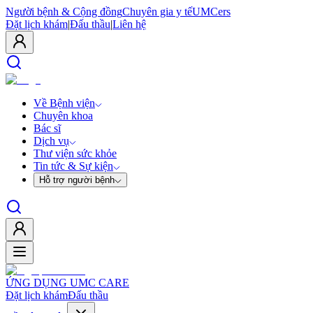
Người bệnh & Cộng đồng
Chuyên gia y tế
UMCers
Đặt lịch khám
|
Đấu thầu
|
Liên hệ
Về Bệnh viện
Chuyên khoa
Bác sĩ
Dịch vụ
Thư viện sức khỏe
Tin tức & Sự kiện
Hỗ trợ người bệnh
ỨNG DỤNG UMC CARE
Đặt lịch khám
Đấu thầu