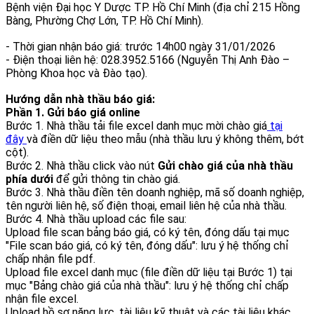
Bệnh viện Đại học Y Dược TP. Hồ Chí Minh (địa chỉ 215 Hồng
Bàng, Phường Chợ Lớn, TP. Hồ Chí Minh).
- Thời gian nhận báo giá: trước 14h00 ngày 31/01/2026
- Điện thoại liên hệ: 028.3952.5166 (Nguyễn Thị Anh Đào –
Phòng Khoa học và Đào tạo).
Hướng dẫn nhà thầu báo giá:
Phần 1. Gửi báo giá online
Bước 1. Nhà thầu tải file excel danh mục mời chào giá
tại
đây
và điền dữ liệu theo mẫu (nhà thầu lưu ý không thêm, bớt
cột).
Bước 2. Nhà thầu click vào nút
Gửi chào giá của nhà thầu
phía dưới
để gửi thông tin chào giá.
Bước 3. Nhà thầu điền tên doanh nghiệp, mã số doanh nghiệp,
tên người liên hệ, số điện thoại, email liên hệ của nhà thầu.
Bước 4. Nhà thầu upload các file sau:
Upload file scan bảng báo giá, có ký tên, đóng dấu tại mục
"File scan báo giá, có ký tên, đóng dấu": lưu ý hệ thống chỉ
chấp nhận file pdf.
Upload file excel danh mục (file điền dữ liệu tại Bước 1) tại
mục "Bảng chào giá của nhà thầu": lưu ý hệ thống chỉ chấp
nhận file excel.
Upload hồ sơ năng lực, tài liệu kỹ thuật và các tài liệu khác