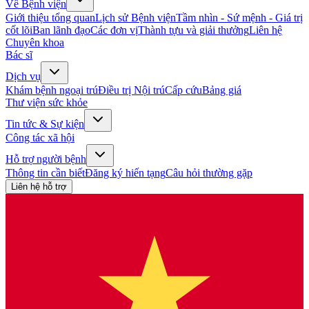
Về Bệnh viện
Giới thiệu tổng quan
Lịch sử Bệnh viện
Tầm nhìn - Sứ mệnh - Giá trị
cốt lõi
Ban lãnh đạo
Các đơn vị
Thành tựu và giải thưởng
Liên hệ
Chuyên khoa
Bác sĩ
Dịch vụ
Khám bệnh ngoại trú
Điều trị Nội trú
Cấp cứu
Bảng giá
Thư viện sức khỏe
Tin tức & Sự kiện
Công tác xã hội
Hỗ trợ người bệnh
Thông tin cần biết
Đăng ký hiến tạng
Câu hỏi thường gặp
Liên hệ hỗ trợ