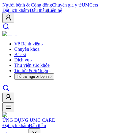
Người bệnh & Cộng đồng
Chuyên gia y tế
UMCers
Đặt lịch khám
|
Đấu thầu
|
Liên hệ
Về Bệnh viện
Chuyên khoa
Bác sĩ
Dịch vụ
Thư viện sức khỏe
Tin tức & Sự kiện
Hỗ trợ người bệnh
ỨNG DỤNG UMC CARE
Đặt lịch khám
Đấu thầu