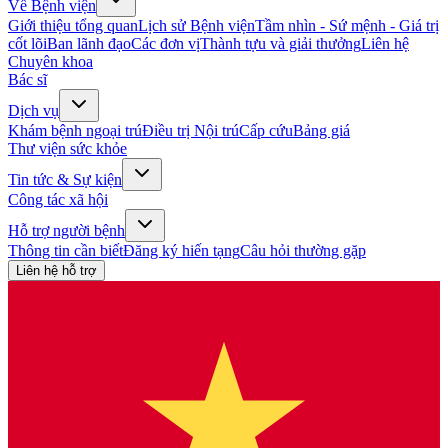
Về Bệnh viện
Giới thiệu tổng quan
Lịch sử Bệnh viện
Tầm nhìn - Sứ mệnh - Giá trị
cốt lõi
Ban lãnh đạo
Các đơn vị
Thành tựu và giải thưởng
Liên hệ
Chuyên khoa
Bác sĩ
Dịch vụ
Khám bệnh ngoại trú
Điều trị Nội trú
Cấp cứu
Bảng giá
Thư viện sức khỏe
Tin tức & Sự kiện
Công tác xã hội
Hỗ trợ người bệnh
Thông tin cần biết
Đăng ký hiến tạng
Câu hỏi thường gặp
Liên hệ hỗ trợ