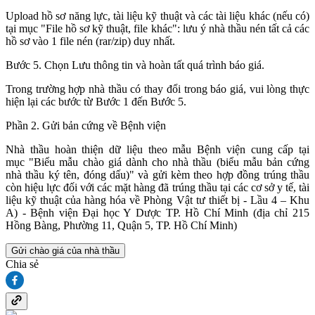
Upload hồ sơ năng lực, tài liệu kỹ thuật và các tài liệu khác (nếu có)
tại mục "File hồ sơ kỹ thuật, file khác": lưu ý nhà thầu nén tất cả các
hồ sơ vào 1 file nén (rar/zip) duy nhất.
Bước 5. Chọn Lưu thông tin và hoàn tất quá trình báo giá.
Trong trường hợp nhà thầu có thay đổi trong báo giá, vui lòng thực
hiện lại các bước từ Bước 1 đến Bước 5.
Phần 2. Gửi bản cứng về Bệnh viện
Nhà thầu hoàn thiện dữ liệu theo mẫu Bệnh viện cung cấp tại
mục "Biểu mẫu chào giá dành cho nhà thầu (biểu mẫu bản cứng
nhà thầu ký tên, đóng dấu)" và gửi kèm theo hợp đồng trúng thầu
còn hiệu lực đối với các mặt hàng đã trúng thầu tại các cơ sở y tế, tài
liệu kỹ thuật của hàng hóa về Phòng Vật tư thiết bị - Lầu 4 – Khu
A) - Bệnh viện Đại học Y Dược TP. Hồ Chí Minh (địa chỉ 215
Hồng Bàng, Phường 11, Quận 5, TP. Hồ Chí Minh)
Gửi chào giá của nhà thầu
Chia sẻ