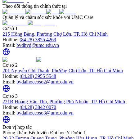
Theo dõi thông tin chính thức tại
Quản lý và chăm sóc sức khỏe với UMC Care
Cơ sở 1
215 Hồng Bàng, Phường Chợ Lớn, TP. Hồ Chí Minh
Hotline:
(84.28) 3855 4269
Email:
bvdhyd@umc.edu.vn
Cơ sở 2
201 Nguyễn Chí Thanh, Phường Chợ Lớn, TP. Hồ Chí Minh
Hotline:
(84.28) 3955 5548
Email:
bvdaihoccoso2@umc.edu.vn
Cơ sở 3
221B Hoàng Văn Thụ, Phường Phú Nhuận, TP. Hồ Chí Minh
Hotline:
(84.28) 3842 0070
Email:
bvdaihoccoso3@umc.edu.vn
Đơn vị hợp tác
Phòng khám Bệnh viện Đại học Y Dược 1
20-22 Dương Quang Trung, Phường Hòa Hưng, TP. Hồ Chí Minh