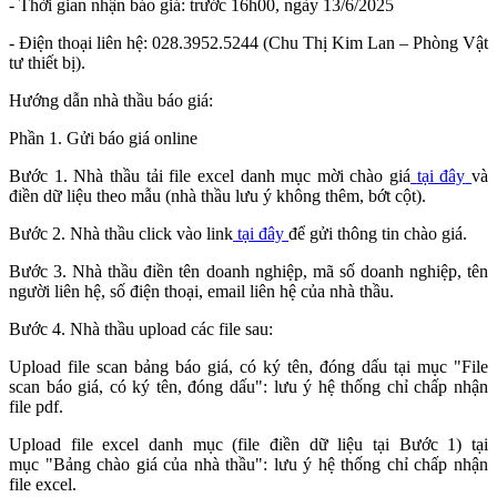
- Thời gian nhận báo giá: trước 16h00, ngày 13/6/2025
- Điện thoại liên hệ: 028.3952.5244 (Chu Thị Kim Lan – Phòng Vật
tư thiết bị).
Hướng dẫn nhà thầu báo giá:
Phần 1. Gửi báo giá online
Bước 1. Nhà thầu tải file excel danh mục mời chào giá
tại đây
và
điền dữ liệu theo mẫu (nhà thầu lưu ý không thêm, bớt cột).
Bước 2. Nhà thầu click vào link
tại đây
để gửi thông tin chào giá.
Bước 3. Nhà thầu điền tên doanh nghiệp, mã số doanh nghiệp, tên
người liên hệ, số điện thoại, email liên hệ của nhà thầu.
Bước 4. Nhà thầu upload các file sau:
Upload file scan bảng báo giá, có ký tên, đóng dấu tại mục "File
scan báo giá, có ký tên, đóng dấu": lưu ý hệ thống chỉ chấp nhận
file pdf.
Upload file excel danh mục (file điền dữ liệu tại Bước 1) tại
mục "Bảng chào giá của nhà thầu": lưu ý hệ thống chỉ chấp nhận
file excel.