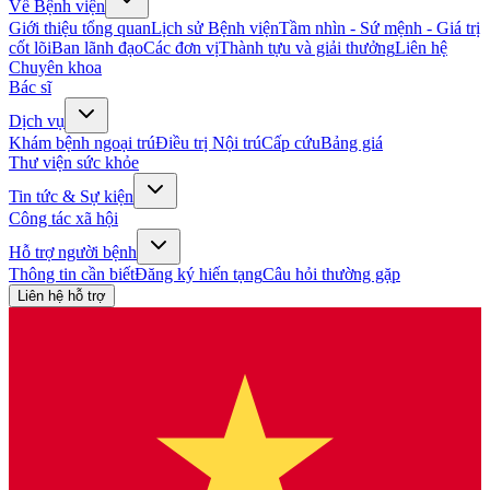
Về Bệnh viện
Giới thiệu tổng quan
Lịch sử Bệnh viện
Tầm nhìn - Sứ mệnh - Giá trị
cốt lõi
Ban lãnh đạo
Các đơn vị
Thành tựu và giải thưởng
Liên hệ
Chuyên khoa
Bác sĩ
Dịch vụ
Khám bệnh ngoại trú
Điều trị Nội trú
Cấp cứu
Bảng giá
Thư viện sức khỏe
Tin tức & Sự kiện
Công tác xã hội
Hỗ trợ người bệnh
Thông tin cần biết
Đăng ký hiến tạng
Câu hỏi thường gặp
Liên hệ hỗ trợ