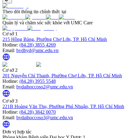
Theo dõi thông tin chính thức tại
Quản lý và chăm sóc sức khỏe với UMC Care
Cơ sở 1
215 Hồng Bàng, Phường Chợ Lớn, TP. Hồ Chí Minh
Hotline:
(84.28) 3855 4269
Email:
bvdhyd@umc.edu.vn
Cơ sở 2
201 Nguyễn Chí Thanh, Phường Chợ Lớn, TP. Hồ Chí Minh
Hotline:
(84.28) 3955 5548
Email:
bvdaihoccoso2@umc.edu.vn
Cơ sở 3
221B Hoàng Văn Thụ, Phường Phú Nhuận, TP. Hồ Chí Minh
Hotline:
(84.28) 3842 0070
Email:
bvdaihoccoso3@umc.edu.vn
Đơn vị hợp tác
Phòng khám Bệnh viện Đại học Y Dược 1