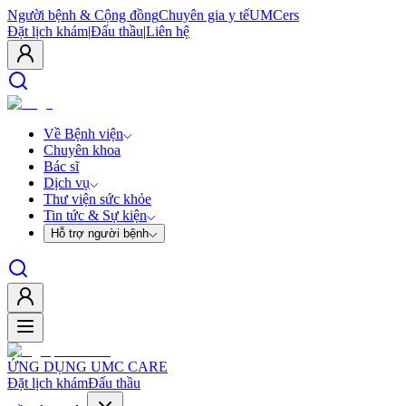
Người bệnh & Cộng đồng
Chuyên gia y tế
UMCers
Đặt lịch khám
|
Đấu thầu
|
Liên hệ
Về Bệnh viện
Chuyên khoa
Bác sĩ
Dịch vụ
Thư viện sức khỏe
Tin tức & Sự kiện
Hỗ trợ người bệnh
ỨNG DỤNG UMC CARE
Đặt lịch khám
Đấu thầu