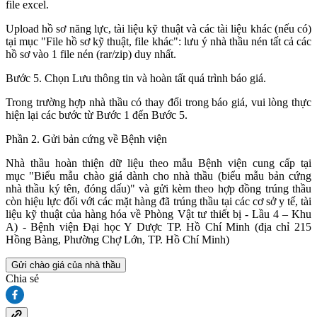
file excel.
Upload hồ sơ năng lực, tài liệu kỹ thuật và các tài liệu khác (nếu có)
tại mục "File hồ sơ kỹ thuật, file khác": lưu ý nhà thầu nén tất cả các
hồ sơ vào 1 file nén (rar/zip) duy nhất.
Bước 5. Chọn Lưu thông tin và hoàn tất quá trình báo giá.
Trong trường hợp nhà thầu có thay đổi trong báo giá, vui lòng thực
hiện lại các bước từ Bước 1 đến Bước 5.
Phần 2. Gửi bản cứng về Bệnh viện
Nhà thầu hoàn thiện dữ liệu theo mẫu Bệnh viện cung cấp tại
mục "Biểu mẫu chào giá dành cho nhà thầu (biểu mẫu bản cứng
nhà thầu ký tên, đóng dấu)" và gửi kèm theo hợp đồng trúng thầu
còn hiệu lực đối với các mặt hàng đã trúng thầu tại các cơ sở y tế, tài
liệu kỹ thuật của hàng hóa về Phòng Vật tư thiết bị - Lầu 4 – Khu
A) - Bệnh viện Đại học Y Dược TP. Hồ Chí Minh (địa chỉ 215
Hồng Bàng, Phường Chợ Lớn, TP. Hồ Chí Minh)
Gửi chào giá của nhà thầu
Chia sẻ