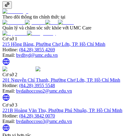
Theo dõi thông tin chính thức tại
Quản lý và chăm sóc sức khỏe với UMC Care
Cơ sở 1
215 Hồng Bàng, Phường Chợ Lớn, TP. Hồ Chí Minh
Hotline:
(84.28) 3855 4269
Email:
bvdhyd@umc.edu.vn
Cơ sở 2
201 Nguyễn Chí Thanh, Phường Chợ Lớn, TP. Hồ Chí Minh
Hotline:
(84.28) 3955 5548
Email:
bvdaihoccoso2@umc.edu.vn
Cơ sở 3
221B Hoàng Văn Thụ, Phường Phú Nhuận, TP. Hồ Chí Minh
Hotline:
(84.28) 3842 0070
Email:
bvdaihoccoso3@umc.edu.vn
Đơn vị hợp tác