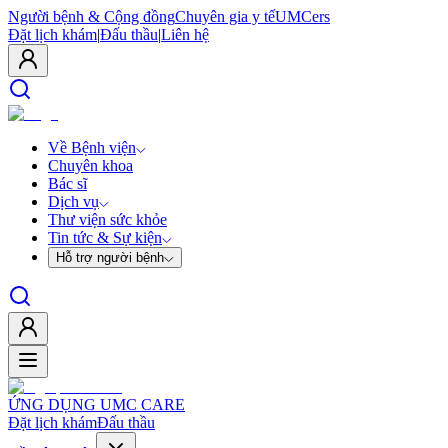
Người bệnh & Cộng đồng
Chuyên gia y tế
UMCers
Đặt lịch khám
|
Đấu thầu
|
Liên hệ
Về Bệnh viện
Chuyên khoa
Bác sĩ
Dịch vụ
Thư viện sức khỏe
Tin tức & Sự kiện
Hỗ trợ người bệnh
ỨNG DỤNG UMC CARE
Đặt lịch khám
Đấu thầu