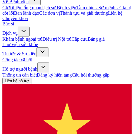
Về Bệnh viện
Giới thiệu tổng quan
Lịch sử Bệnh viện
Tầm nhìn - Sứ mệnh - Giá trị
cốt lõi
Ban lãnh đạo
Các đơn vị
Thành tựu và giải thưởng
Liên hệ
Chuyên khoa
Bác sĩ
Dịch vụ
Khám bệnh ngoại trú
Điều trị Nội trú
Cấp cứu
Bảng giá
Thư viện sức khỏe
Tin tức & Sự kiện
Công tác xã hội
Hỗ trợ người bệnh
Thông tin cần biết
Đăng ký hiến tạng
Câu hỏi thường gặp
Liên hệ hỗ trợ