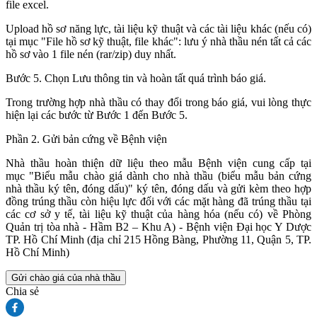
file excel.
Upload hồ sơ năng lực, tài liệu kỹ thuật và các tài liệu khác (nếu có)
tại mục "File hồ sơ kỹ thuật, file khác": lưu ý nhà thầu nén tất cả các
hồ sơ vào 1 file nén (rar/zip) duy nhất.
Bước 5. Chọn Lưu thông tin và hoàn tất quá trình báo giá.
Trong trường hợp nhà thầu có thay đổi trong báo giá, vui lòng thực
hiện lại các bước từ Bước 1 đến Bước 5.
Phần 2. Gửi bản cứng về Bệnh viện
Nhà thầu hoàn thiện dữ liệu theo mẫu Bệnh viện cung cấp tại
mục "Biểu mẫu chào giá dành cho nhà thầu (biểu mẫu bản cứng
nhà thầu ký tên, đóng dấu)" ký tên, đóng dấu và gửi kèm theo hợp
đồng trúng thầu còn hiệu lực đối với các mặt hàng đã trúng thầu tại
các cơ sở y tế, tài liệu kỹ thuật của hàng hóa (nếu có) về Phòng
Quản trị tòa nhà - Hầm B2 – Khu A) - Bệnh viện Đại học Y Dược
TP. Hồ Chí Minh (địa chỉ 215 Hồng Bàng, Phường 11, Quận 5, TP.
Hồ Chí Minh)
Gửi chào giá của nhà thầu
Chia sẻ