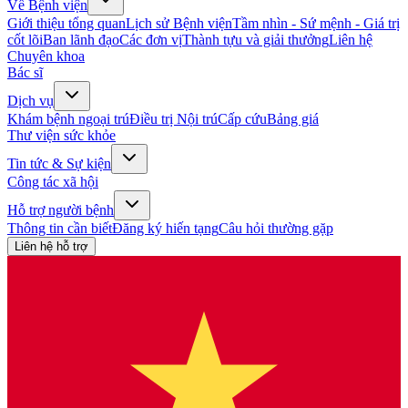
Về Bệnh viện
Giới thiệu tổng quan
Lịch sử Bệnh viện
Tầm nhìn - Sứ mệnh - Giá trị
cốt lõi
Ban lãnh đạo
Các đơn vị
Thành tựu và giải thưởng
Liên hệ
Chuyên khoa
Bác sĩ
Dịch vụ
Khám bệnh ngoại trú
Điều trị Nội trú
Cấp cứu
Bảng giá
Thư viện sức khỏe
Tin tức & Sự kiện
Công tác xã hội
Hỗ trợ người bệnh
Thông tin cần biết
Đăng ký hiến tạng
Câu hỏi thường gặp
Liên hệ hỗ trợ