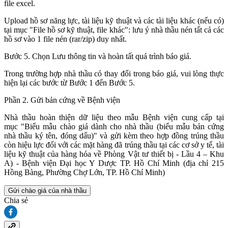
file excel.
Upload hồ sơ năng lực, tài liệu kỹ thuật và các tài liệu khác (nếu có)
tại mục "File hồ sơ kỹ thuật, file khác": lưu ý nhà thầu nén tất cả các
hồ sơ vào 1 file nén (rar/zip) duy nhất.
Bước 5. Chọn Lưu thông tin và hoàn tất quá trình báo giá.
Trong trường hợp nhà thầu có thay đổi trong báo giá, vui lòng thực
hiện lại các bước từ Bước 1 đến Bước 5.
Phần 2. Gửi bản cứng về Bệnh viện
Nhà thầu hoàn thiện dữ liệu theo mẫu Bệnh viện cung cấp tại
mục "Biểu mẫu chào giá dành cho nhà thầu (biểu mẫu bản cứng
nhà thầu ký tên, đóng dấu)" và gửi kèm theo hợp đồng trúng thầu
còn hiệu lực đối với các mặt hàng đã trúng thầu tại các cơ sở y tế, tài
liệu kỹ thuật của hàng hóa về Phòng Vật tư thiết bị - Lầu 4 – Khu
A) - Bệnh viện Đại học Y Dược TP. Hồ Chí Minh (địa chỉ 215
Hồng Bàng, Phường Chợ Lớn, TP. Hồ Chí Minh)
Gửi chào giá của nhà thầu
Chia sẻ