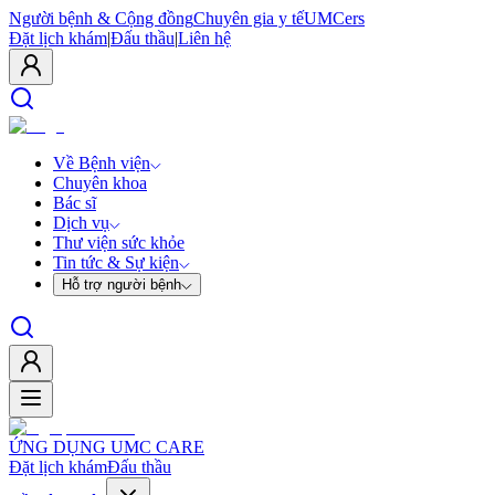
Người bệnh & Cộng đồng
Chuyên gia y tế
UMCers
Đặt lịch khám
|
Đấu thầu
|
Liên hệ
Về Bệnh viện
Chuyên khoa
Bác sĩ
Dịch vụ
Thư viện sức khỏe
Tin tức & Sự kiện
Hỗ trợ người bệnh
ỨNG DỤNG UMC CARE
Đặt lịch khám
Đấu thầu