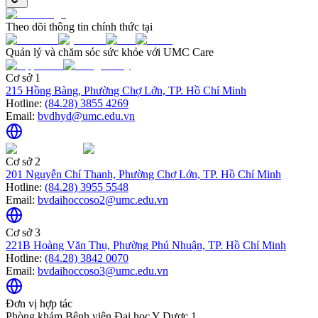
Theo dõi thông tin chính thức tại
Quản lý và chăm sóc sức khỏe với UMC Care
Cơ sở 1
215 Hồng Bàng, Phường Chợ Lớn, TP. Hồ Chí Minh
Hotline:
(84.28) 3855 4269
Email:
bvdhyd@umc.edu.vn
Cơ sở 2
201 Nguyễn Chí Thanh, Phường Chợ Lớn, TP. Hồ Chí Minh
Hotline:
(84.28) 3955 5548
Email:
bvdaihoccoso2@umc.edu.vn
Cơ sở 3
221B Hoàng Văn Thụ, Phường Phú Nhuận, TP. Hồ Chí Minh
Hotline:
(84.28) 3842 0070
Email:
bvdaihoccoso3@umc.edu.vn
Đơn vị hợp tác
Phòng khám Bệnh viện Đại học Y Dược 1