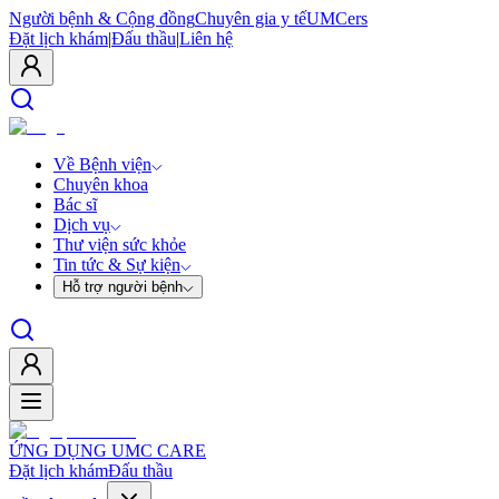
Người bệnh & Cộng đồng
Chuyên gia y tế
UMCers
Đặt lịch khám
|
Đấu thầu
|
Liên hệ
Về Bệnh viện
Chuyên khoa
Bác sĩ
Dịch vụ
Thư viện sức khỏe
Tin tức & Sự kiện
Hỗ trợ người bệnh
ỨNG DỤNG UMC CARE
Đặt lịch khám
Đấu thầu