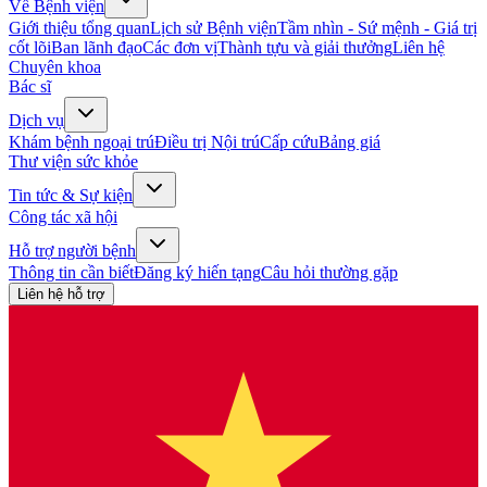
Về Bệnh viện
Giới thiệu tổng quan
Lịch sử Bệnh viện
Tầm nhìn - Sứ mệnh - Giá trị
cốt lõi
Ban lãnh đạo
Các đơn vị
Thành tựu và giải thưởng
Liên hệ
Chuyên khoa
Bác sĩ
Dịch vụ
Khám bệnh ngoại trú
Điều trị Nội trú
Cấp cứu
Bảng giá
Thư viện sức khỏe
Tin tức & Sự kiện
Công tác xã hội
Hỗ trợ người bệnh
Thông tin cần biết
Đăng ký hiến tạng
Câu hỏi thường gặp
Liên hệ hỗ trợ