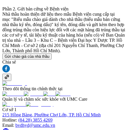
Phần 2. Gửi bản cứng về Bệnh viện
Nhà thầu hoàn thiện dữ liệu theo mẫu Bệnh viện cung cấp tại
mục "Biểu mẫu chào giá dành cho nhà thầu (biểu mẫu bản cứng
nhà thầu ký tên, đóng dấu)" ký tên, đóng dấu và gửi kèm theo hợp
đồng trúng thầu còn hiệu lực đối với các mặt hàng đã trúng thầu tại
các cơ sở y tế, tài liệu kỹ thuật của hàng hóa (nếu có) về Ban Quản
trị tòa nhà – Lầu 3 – Khu C – Bệnh viện Đại học Y Dược TP. Hồ
Chí Minh - Cơ sở 2 (địa chỉ 201 Nguyễn Chí Thanh, Phường Chợ
Lớn, Thành phố Hồ Chí Minh).
Gửi chào giá của nhà thầu
Chia sẻ
Theo dõi thông tin chính thức tại
Quản lý và chăm sóc sức khỏe với UMC Care
Cơ sở 1
215 Hồng Bàng, Phường Chợ Lớn, TP. Hồ Chí Minh
Hotline:
(84.28) 3855 4269
Email:
bvdhyd@umc.edu.vn