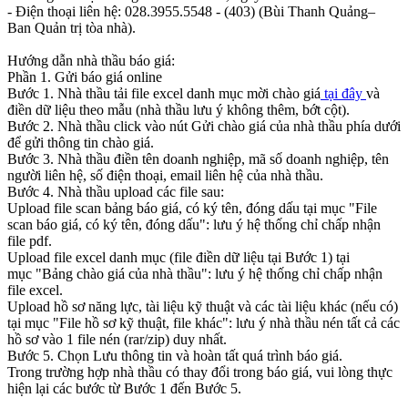
- Điện thoại liên hệ: 028.3955.5548 - (403) (Bùi Thanh Quảng–
Ban Quản trị tòa nhà).
Hướng dẫn nhà thầu báo giá:
Phần 1. Gửi báo giá online
Bước 1. Nhà thầu tải file excel danh mục mời chào giá
tại đây
và
điền dữ liệu theo mẫu (nhà thầu lưu ý không thêm, bớt cột).
Bước 2. Nhà thầu click vào nút Gửi chào giá của nhà thầu phía dưới
để gửi thông tin chào giá.
Bước 3. Nhà thầu điền tên doanh nghiệp, mã số doanh nghiệp, tên
người liên hệ, số điện thoại, email liên hệ của nhà thầu.
Bước 4. Nhà thầu upload các file sau:
Upload file scan bảng báo giá, có ký tên, đóng dấu tại mục "File
scan báo giá, có ký tên, đóng dấu": lưu ý hệ thống chỉ chấp nhận
file pdf.
Upload file excel danh mục (file điền dữ liệu tại Bước 1) tại
mục "Bảng chào giá của nhà thầu": lưu ý hệ thống chỉ chấp nhận
file excel.
Upload hồ sơ năng lực, tài liệu kỹ thuật và các tài liệu khác (nếu có)
tại mục "File hồ sơ kỹ thuật, file khác": lưu ý nhà thầu nén tất cả các
hồ sơ vào 1 file nén (rar/zip) duy nhất.
Bước 5. Chọn Lưu thông tin và hoàn tất quá trình báo giá.
Trong trường hợp nhà thầu có thay đổi trong báo giá, vui lòng thực
hiện lại các bước từ Bước 1 đến Bước 5.