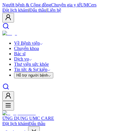
Người bệnh & Cộng đồng
Chuyên gia y tế
UMCers
Đặt lịch khám
|
Đấu thầu
|
Liên hệ
Về Bệnh viện
Chuyên khoa
Bác sĩ
Dịch vụ
Thư viện sức khỏe
Tin tức & Sự kiện
Hỗ trợ người bệnh
ỨNG DỤNG UMC CARE
Đặt lịch khám
Đấu thầu