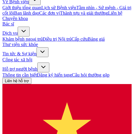
Về Bệnh viện
Giới thiệu tổng quan
Lịch sử Bệnh viện
Tầm nhìn - Sứ mệnh - Giá trị
cốt lõi
Ban lãnh đạo
Các đơn vị
Thành tựu và giải thưởng
Liên hệ
Chuyên khoa
Bác sĩ
Dịch vụ
Khám bệnh ngoại trú
Điều trị Nội trú
Cấp cứu
Bảng giá
Thư viện sức khỏe
Tin tức & Sự kiện
Công tác xã hội
Hỗ trợ người bệnh
Thông tin cần biết
Đăng ký hiến tạng
Câu hỏi thường gặp
Liên hệ hỗ trợ