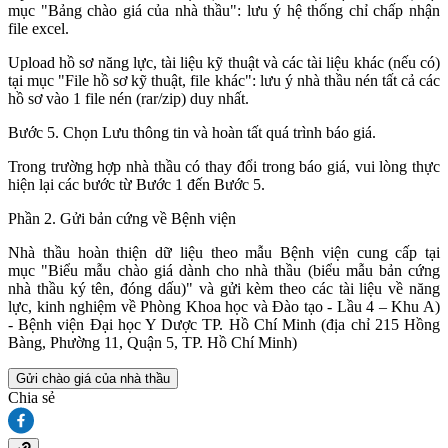
mục "Bảng chào giá của nhà thầu": lưu ý hệ thống chỉ chấp nhận
file excel.
Upload hồ sơ năng lực, tài liệu kỹ thuật và các tài liệu khác (nếu có)
tại mục "File hồ sơ kỹ thuật, file khác": lưu ý nhà thầu nén tất cả các
hồ sơ vào 1 file nén (rar/zip) duy nhất.
Bước 5. Chọn Lưu thông tin và hoàn tất quá trình báo giá.
Trong trường hợp nhà thầu có thay đổi trong báo giá, vui lòng thực
hiện lại các bước từ Bước 1 đến Bước 5.
Phần 2. Gửi bản cứng về Bệnh viện
Nhà thầu hoàn thiện dữ liệu theo mẫu Bệnh viện cung cấp tại
mục "Biểu mẫu chào giá dành cho nhà thầu (biểu mẫu bản cứng
nhà thầu ký tên, đóng dấu)" và gửi kèm theo các tài liệu về năng
lực, kinh nghiệm về Phòng Khoa học và Đào tạo - Lầu 4 – Khu A)
- Bệnh viện Đại học Y Dược TP. Hồ Chí Minh (địa chỉ 215 Hồng
Bàng, Phường 11, Quận 5, TP. Hồ Chí Minh)
Gửi chào giá của nhà thầu
Chia sẻ