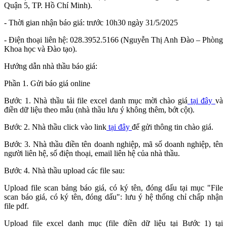
Quận 5, TP. Hồ Chí Minh).
- Thời gian nhận báo giá: trước 10h30 ngày 31/5/2025
- Điện thoại liên hệ: 028.3952.5166 (Nguyễn Thị Anh Đào – Phòng
Khoa học và Đào tạo).
Hướng dẫn nhà thầu báo giá:
Phần 1. Gửi báo giá online
Bước 1. Nhà thầu tải file excel danh mục mời chào giá
tại đây
và
điền dữ liệu theo mẫu (nhà thầu lưu ý không thêm, bớt cột).
Bước 2. Nhà thầu click vào link
tại đây
để gửi thông tin chào giá.
Bước 3. Nhà thầu điền tên doanh nghiệp, mã số doanh nghiệp, tên
người liên hệ, số điện thoại, email liên hệ của nhà thầu.
Bước 4. Nhà thầu upload các file sau:
Upload file scan bảng báo giá, có ký tên, đóng dấu tại mục "File
scan báo giá, có ký tên, đóng dấu": lưu ý hệ thống chỉ chấp nhận
file pdf.
Upload file excel danh mục (file điền dữ liệu tại Bước 1) tại