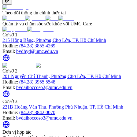
Theo dõi thông tin chính thức tại
Quản lý và chăm sóc sức khỏe với UMC Care
Cơ sở 1
215 Hồng Bàng, Phường Chợ Lớn, TP. Hồ Chí Minh
Hotline:
(84.28) 3855 4269
Email:
bvdhyd@umc.edu.vn
Cơ sở 2
201 Nguyễn Chí Thanh, Phường Chợ Lớn, TP. Hồ Chí Minh
Hotline:
(84.28) 3955 5548
Email:
bvdaihoccoso2@umc.edu.vn
Cơ sở 3
221B Hoàng Văn Thụ, Phường Phú Nhuận, TP. Hồ Chí Minh
Hotline:
(84.28) 3842 0070
Email:
bvdaihoccoso3@umc.edu.vn
Đơn vị hợp tác