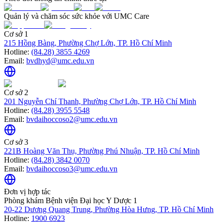
Quản lý và chăm sóc sức khỏe với UMC Care
Cơ sở 1
215 Hồng Bàng, Phường Chợ Lớn, TP. Hồ Chí Minh
Hotline:
(84.28) 3855 4269
Email:
bvdhyd@umc.edu.vn
Cơ sở 2
201 Nguyễn Chí Thanh, Phường Chợ Lớn, TP. Hồ Chí Minh
Hotline:
(84.28) 3955 5548
Email:
bvdaihoccoso2@umc.edu.vn
Cơ sở 3
221B Hoàng Văn Thụ, Phường Phú Nhuận, TP. Hồ Chí Minh
Hotline:
(84.28) 3842 0070
Email:
bvdaihoccoso3@umc.edu.vn
Đơn vị hợp tác
Phòng khám Bệnh viện Đại học Y Dược 1
20-22 Dương Quang Trung, Phường Hòa Hưng, TP. Hồ Chí Minh
Hotline:
1900 6923