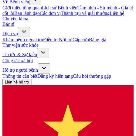
Về Bệnh viện
Giới thiệu tổng quan
Lịch sử Bệnh viện
Tầm nhìn - Sứ mệnh - Giá trị
cốt lõi
Ban lãnh đạo
Các đơn vị
Thành tựu và giải thưởng
Liên hệ
Chuyên khoa
Bác sĩ
Dịch vụ
Khám bệnh ngoại trú
Điều trị Nội trú
Cấp cứu
Bảng giá
Thư viện sức khỏe
Tin tức & Sự kiện
Công tác xã hội
Hỗ trợ người bệnh
Thông tin cần biết
Đăng ký hiến tạng
Câu hỏi thường gặp
Liên hệ hỗ trợ