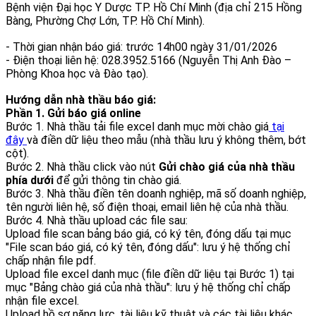
Bệnh viện Đại học Y Dược TP. Hồ Chí Minh (địa chỉ 215 Hồng
Bàng, Phường Chợ Lớn, TP. Hồ Chí Minh).
- Thời gian nhận báo giá: trước 14h00 ngày 31/01/2026
- Điện thoại liên hệ: 028.3952.5166 (Nguyễn Thị Anh Đào –
Phòng Khoa học và Đào tạo).
Hướng dẫn nhà thầu báo giá:
Phần 1. Gửi báo giá online
Bước 1. Nhà thầu tải file excel danh mục mời chào giá
tại
đây
và điền dữ liệu theo mẫu (nhà thầu lưu ý không thêm, bớt
cột).
Bước 2. Nhà thầu click vào nút
Gửi chào giá của nhà thầu
phía dưới
để gửi thông tin chào giá.
Bước 3. Nhà thầu điền tên doanh nghiệp, mã số doanh nghiệp,
tên người liên hệ, số điện thoại, email liên hệ của nhà thầu.
Bước 4. Nhà thầu upload các file sau:
Upload file scan bảng báo giá, có ký tên, đóng dấu tại mục
"File scan báo giá, có ký tên, đóng dấu": lưu ý hệ thống chỉ
chấp nhận file pdf.
Upload file excel danh mục (file điền dữ liệu tại Bước 1) tại
mục "Bảng chào giá của nhà thầu": lưu ý hệ thống chỉ chấp
nhận file excel.
Upload hồ sơ năng lực, tài liệu kỹ thuật và các tài liệu khác