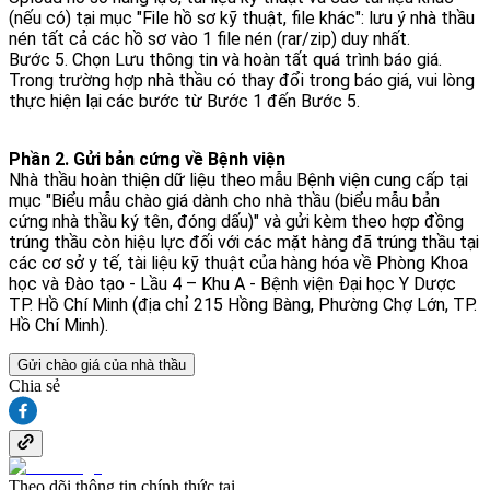
(nếu có) tại mục "File hồ sơ kỹ thuật, file khác": lưu ý nhà thầu
nén tất cả các hồ sơ vào 1 file nén (rar/zip) duy nhất.
Bước 5. Chọn Lưu thông tin và hoàn tất quá trình báo giá.
Trong trường hợp nhà thầu có thay đổi trong báo giá, vui lòng
thực hiện lại các bước từ Bước 1 đến Bước 5.
Phần 2. Gửi bản cứng về Bệnh viện
Nhà thầu hoàn thiện dữ liệu theo mẫu Bệnh viện cung cấp tại
mục "Biểu mẫu chào giá dành cho nhà thầu (biểu mẫu bản
cứng nhà thầu ký tên, đóng dấu)" và gửi kèm theo hợp đồng
trúng thầu còn hiệu lực đối với các mặt hàng đã trúng thầu tại
các cơ sở y tế, tài liệu kỹ thuật của hàng hóa về Phòng Khoa
học và Đào tạo - Lầu 4 – Khu A - Bệnh viện Đại học Y Dược
TP. Hồ Chí Minh (địa chỉ 215 Hồng Bàng, Phường Chợ Lớn, TP.
Hồ Chí Minh).
Gửi chào giá của nhà thầu
Chia sẻ
Theo dõi thông tin chính thức tại