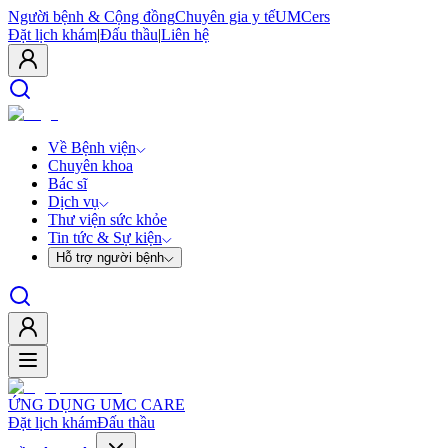
Người bệnh & Cộng đồng
Chuyên gia y tế
UMCers
Đặt lịch khám
|
Đấu thầu
|
Liên hệ
Về Bệnh viện
Chuyên khoa
Bác sĩ
Dịch vụ
Thư viện sức khỏe
Tin tức & Sự kiện
Hỗ trợ người bệnh
ỨNG DỤNG UMC CARE
Đặt lịch khám
Đấu thầu