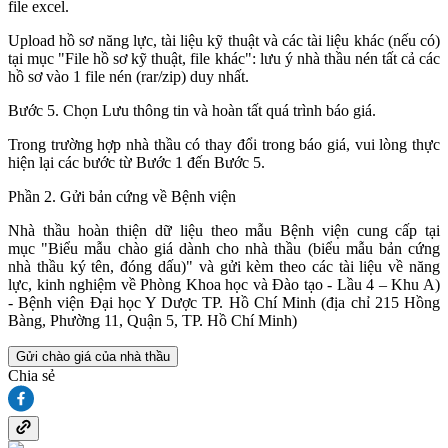
file excel.
Upload hồ sơ năng lực, tài liệu kỹ thuật và các tài liệu khác (nếu có)
tại mục "File hồ sơ kỹ thuật, file khác": lưu ý nhà thầu nén tất cả các
hồ sơ vào 1 file nén (rar/zip) duy nhất.
Bước 5. Chọn Lưu thông tin và hoàn tất quá trình báo giá.
Trong trường hợp nhà thầu có thay đổi trong báo giá, vui lòng thực
hiện lại các bước từ Bước 1 đến Bước 5.
Phần 2. Gửi bản cứng về Bệnh viện
Nhà thầu hoàn thiện dữ liệu theo mẫu Bệnh viện cung cấp tại
mục "Biểu mẫu chào giá dành cho nhà thầu (biểu mẫu bản cứng
nhà thầu ký tên, đóng dấu)" và gửi kèm theo các tài liệu về năng
lực, kinh nghiệm về Phòng Khoa học và Đào tạo - Lầu 4 – Khu A)
- Bệnh viện Đại học Y Dược TP. Hồ Chí Minh (địa chỉ 215 Hồng
Bàng, Phường 11, Quận 5, TP. Hồ Chí Minh)
Gửi chào giá của nhà thầu
Chia sẻ