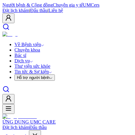
Người bệnh & Cộng đồng
Chuyên gia y tế
UMCers
Đặt lịch khám
|
Đấu thầu
|
Liên hệ
Về Bệnh viện
Chuyên khoa
Bác sĩ
Dịch vụ
Thư viện sức khỏe
Tin tức & Sự kiện
Hỗ trợ người bệnh
ỨNG DỤNG UMC CARE
Đặt lịch khám
Đấu thầu