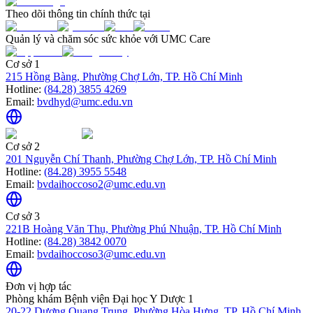
Theo dõi thông tin chính thức tại
Quản lý và chăm sóc sức khỏe với UMC Care
Cơ sở 1
215 Hồng Bàng, Phường Chợ Lớn, TP. Hồ Chí Minh
Hotline:
(84.28) 3855 4269
Email:
bvdhyd@umc.edu.vn
Cơ sở 2
201 Nguyễn Chí Thanh, Phường Chợ Lớn, TP. Hồ Chí Minh
Hotline:
(84.28) 3955 5548
Email:
bvdaihoccoso2@umc.edu.vn
Cơ sở 3
221B Hoàng Văn Thụ, Phường Phú Nhuận, TP. Hồ Chí Minh
Hotline:
(84.28) 3842 0070
Email:
bvdaihoccoso3@umc.edu.vn
Đơn vị hợp tác
Phòng khám Bệnh viện Đại học Y Dược 1
20-22 Dương Quang Trung, Phường Hòa Hưng, TP. Hồ Chí Minh