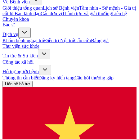
Về Bệnh viện
Giới thiệu tổng quan
Lịch sử Bệnh viện
Tầm nhìn - Sứ mệnh - Giá trị
cốt lõi
Ban lãnh đạo
Các đơn vị
Thành tựu và giải thưởng
Liên hệ
Chuyên khoa
Bác sĩ
Dịch vụ
Khám bệnh ngoại trú
Điều trị Nội trú
Cấp cứu
Bảng giá
Thư viện sức khỏe
Tin tức & Sự kiện
Công tác xã hội
Hỗ trợ người bệnh
Thông tin cần biết
Đăng ký hiến tạng
Câu hỏi thường gặp
Liên hệ hỗ trợ