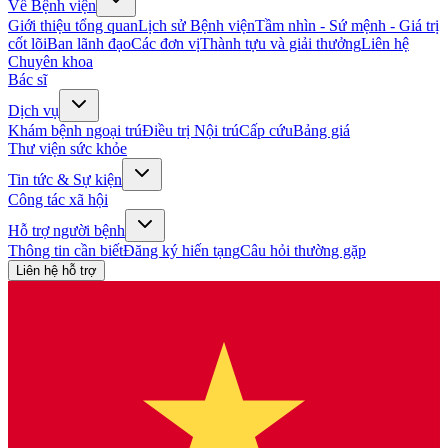
Về Bệnh viện
Giới thiệu tổng quan
Lịch sử Bệnh viện
Tầm nhìn - Sứ mệnh - Giá trị
cốt lõi
Ban lãnh đạo
Các đơn vị
Thành tựu và giải thưởng
Liên hệ
Chuyên khoa
Bác sĩ
Dịch vụ
Khám bệnh ngoại trú
Điều trị Nội trú
Cấp cứu
Bảng giá
Thư viện sức khỏe
Tin tức & Sự kiện
Công tác xã hội
Hỗ trợ người bệnh
Thông tin cần biết
Đăng ký hiến tạng
Câu hỏi thường gặp
Liên hệ hỗ trợ