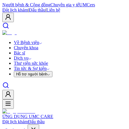
Người bệnh & Cộng đồng
Chuyên gia y tế
UMCers
Đặt lịch khám
|
Đấu thầu
|
Liên hệ
Về Bệnh viện
Chuyên khoa
Bác sĩ
Dịch vụ
Thư viện sức khỏe
Tin tức & Sự kiện
Hỗ trợ người bệnh
ỨNG DỤNG UMC CARE
Đặt lịch khám
Đấu thầu