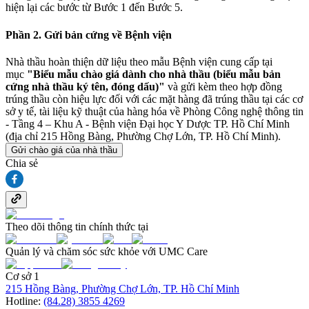
hiện lại các bước từ Bước 1 đến Bước 5.
Phần 2. Gửi bản cứng về Bệnh viện
Nhà thầu hoàn thiện dữ liệu theo mẫu Bệnh viện cung cấp tại
mục
"Biểu mẫu chào giá dành cho nhà thầu (biểu mẫu bản
cứng nhà thầu ký tên, đóng dấu)"
và gửi kèm theo hợp đồng
trúng thầu còn hiệu lực đối với các mặt hàng đã trúng thầu tại các cơ
sở y tế, tài liệu kỹ thuật của hàng hóa về Phòng Công nghệ thông tin
- Tầng 4 – Khu A - Bệnh viện Đại học Y Dược TP. Hồ Chí Minh
(địa chỉ 215 Hồng Bàng, Phường Chợ Lớn, TP. Hồ Chí Minh).
Gửi chào giá của nhà thầu
Chia sẻ
Theo dõi thông tin chính thức tại
Quản lý và chăm sóc sức khỏe với UMC Care
Cơ sở 1
215 Hồng Bàng, Phường Chợ Lớn, TP. Hồ Chí Minh
Hotline:
(84.28) 3855 4269