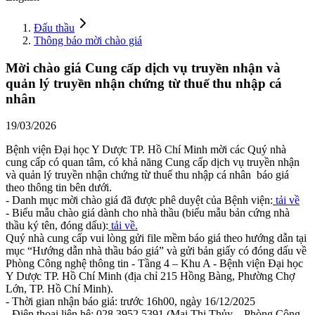
Đấu thầu
Thông báo mời chào giá
Mời chào giá Cung cấp dịch vụ truyền nhận và
quản lý truyền nhận chứng từ thuế thu nhập cá
nhân
19/03/2026
Bệnh viện Đại học Y Dược TP. Hồ Chí Minh mời các Quý nhà
cung cấp có quan tâm, có khả năng Cung cấp dịch vụ truyền nhận
và quản lý truyền nhận chứng từ thuế thu nhập cá nhân báo giá
theo thông tin bên dưới.
- Danh mục mời chào giá đã được phê duyệt của Bệnh viện:
tải về
- Biểu mẫu chào giá dành cho nhà thầu (biểu mẫu bản cứng nhà
thầu ký tên, đóng dấu):
tải về.
Quý nhà cung cấp vui lòng gửi file mềm báo giá theo hướng dẫn tại
mục “Hướng dẫn nhà thầu báo giá” và gửi bản giấy có đóng dấu về
Phòng Công nghệ thông tin - Tầng 4 – Khu A - Bệnh viện Đại học
Y Dược TP. Hồ Chí Minh (địa chỉ 215 Hồng Bàng, Phường Chợ
Lớn, TP. Hồ Chí Minh).
- Thời gian nhận báo giá: trước 16h00, ngày 16/12/2025
- Điện thoại liên hệ: 028.3952.5391 (Mai Thị Thủy – Phòng Công