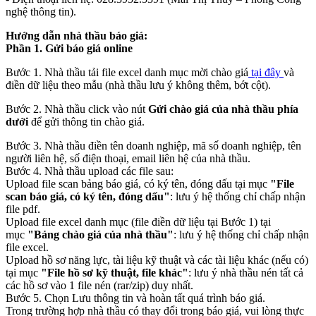
nghệ thông tin).
Hướng dẫn nhà thầu báo giá:
Phần 1. Gửi báo giá online
Bước 1. Nhà thầu tải file excel danh mục mời chào giá
tại đây
và
điền dữ liệu theo mẫu (nhà thầu lưu ý không thêm, bớt cột).
Bước 2. Nhà thầu click vào nút
Gửi chào giá của nhà thầu phía
dưới
để gửi thông tin chào giá.
Bước 3. Nhà thầu điền tên doanh nghiệp, mã số doanh nghiệp, tên
người liên hệ, số điện thoại, email liên hệ của nhà thầu.
Bước 4. Nhà thầu upload các file sau:
Upload file scan bảng báo giá, có ký tên, đóng dấu tại mục
"File
scan báo giá, có ký tên, đóng dấu"
: lưu ý hệ thống chỉ chấp nhận
file pdf.
Upload file excel danh mục (file điền dữ liệu tại Bước 1) tại
mục
"Bảng chào giá của nhà thầu"
: lưu ý hệ thống chỉ chấp nhận
file excel.
Upload hồ sơ năng lực, tài liệu kỹ thuật và các tài liệu khác (nếu có)
tại mục
"File hồ sơ kỹ thuật, file khác"
: lưu ý nhà thầu nén tất cả
các hồ sơ vào 1 file nén (rar/zip) duy nhất.
Bước 5. Chọn Lưu thông tin và hoàn tất quá trình báo giá.
Trong trường hợp nhà thầu có thay đổi trong báo giá, vui lòng thực