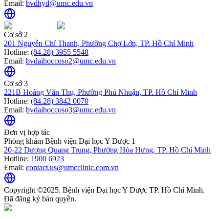
Email:
bvdhyd@umc.edu.vn
Cơ sở 2
201 Nguyễn Chí Thanh, Phường Chợ Lớn, TP. Hồ Chí Minh
Hotline:
(84.28) 3955 5548
Email:
bvdaihoccoso2@umc.edu.vn
Cơ sở 3
221B Hoàng Văn Thụ, Phường Phú Nhuận, TP. Hồ Chí Minh
Hotline:
(84.28) 3842 0070
Email:
bvdaihoccoso3@umc.edu.vn
Đơn vị hợp tác
Phòng khám Bệnh viện Đại học Y Dược 1
20-22 Dương Quang Trung, Phường Hòa Hưng, TP. Hồ Chí Minh
Hotline:
1900 6923
Email:
contact.us@umcclinic.com.vn
Copyright ©2025. Bệnh viện Đại học Y Dược TP. Hồ Chí Minh.
Đã đăng ký bản quyền.