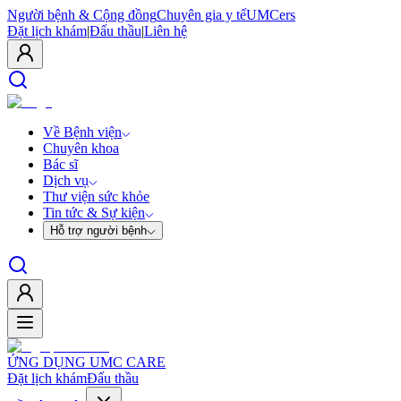
Người bệnh & Cộng đồng
Chuyên gia y tế
UMCers
Đặt lịch khám
|
Đấu thầu
|
Liên hệ
Về Bệnh viện
Chuyên khoa
Bác sĩ
Dịch vụ
Thư viện sức khỏe
Tin tức & Sự kiện
Hỗ trợ người bệnh
ỨNG DỤNG UMC CARE
Đặt lịch khám
Đấu thầu