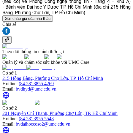
(nếu có) về Phòng Công nghệ thông tin - Tầng 4 – Khu A)
- Bệnh viện Đại học Y Dược TP. Hồ Chí Minh (địa chỉ 215 Hồng
Bàng, Phường Chợ Lớn, TP. Hồ Chí Minh)
Gửi chào giá của nhà thầu
Chia sẻ
Theo dõi thông tin chính thức tại
Quản lý và chăm sóc sức khỏe với UMC Care
Cơ sở 1
215 Hồng Bàng, Phường Chợ Lớn, TP. Hồ Chí Minh
Hotline:
(84.28) 3855 4269
Email:
bvdhyd@umc.edu.vn
Cơ sở 2
201 Nguyễn Chí Thanh, Phường Chợ Lớn, TP. Hồ Chí Minh
Hotline:
(84.28) 3955 5548
Email:
bvdaihoccoso2@umc.edu.vn