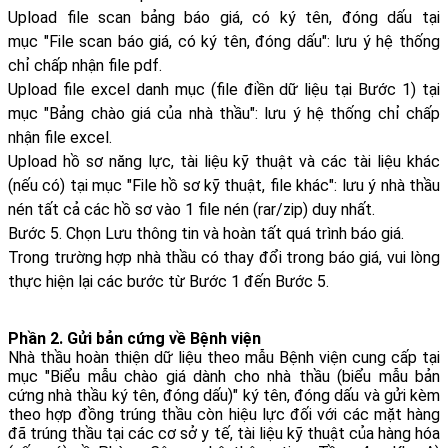
Upload file scan bảng báo giá, có ký tên, đóng dấu tại
mục "File scan báo giá, có ký tên, đóng dấu": lưu ý hệ thống
chỉ chấp nhận file pdf.
Upload file excel danh mục (file điền dữ liệu tại Bước 1) tại
mục "Bảng chào giá của nhà thầu": lưu ý hệ thống chỉ chấp
nhận file excel.
Upload hồ sơ năng lực, tài liệu kỹ thuật và các tài liệu khác
(nếu có) tại mục "File hồ sơ kỹ thuật, file khác": lưu ý nhà thầu
nén tất cả các hồ sơ vào 1 file nén (rar/zip) duy nhất.
Bước 5. Chọn Lưu thông tin và hoàn tất quá trình báo giá.
Trong trường hợp nhà thầu có thay đổi trong báo giá, vui lòng
thực hiện lại các bước từ Bước 1 đến Bước 5.
Phần 2. Gửi bản cứng về Bệnh viện
Nhà thầu hoàn thiện dữ liệu theo mẫu Bệnh viện cung cấp tại
mục "Biểu mẫu chào giá dành cho nhà thầu (biểu mẫu bản
cứng nhà thầu ký tên, đóng dấu)" ký tên, đóng dấu và gửi kèm
theo hợp đồng trúng thầu còn hiệu lực đối với các mặt hàng
đã trúng thầu tại các cơ sở y tế, tài liệu kỹ thuật của hàng hóa