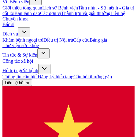
Về Bệnh viện
Giới thiệu tổng quan
Lịch sử Bệnh viện
Tầm nhìn - Sứ mệnh - Giá trị
cốt lõi
Ban lãnh đạo
Các đơn vị
Thành tựu và giải thưởng
Liên hệ
Chuyên khoa
Bác sĩ
Dịch vụ
Khám bệnh ngoại trú
Điều trị Nội trú
Cấp cứu
Bảng giá
Thư viện sức khỏe
Tin tức & Sự kiện
Công tác xã hội
Hỗ trợ người bệnh
Thông tin cần biết
Đăng ký hiến tạng
Câu hỏi thường gặp
Liên hệ hỗ trợ