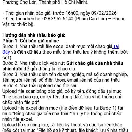
Phường Chợ Lớn, Thành phố Hồ Chí Minh).
- Thời gian nhận báo giá: trước 16h00, ngày 09/02/2026
- Điện thoại liên hệ: 028.3952.5140 (Phạm Cao Lâm – Phòng
Vật tư thiết bị).
Hướng dẫn nhà thầu báo giá:
Phần 1. Gửi báo giá online
Bước 1. Nhà thầu tải file excel danh mục mời chào giá
tại
đây
và điền dữ liệu theo mẫu (nhà thầu lưu ý không thêm, bớt
cột).
Bước 2. Nhà thầu click vào nút
Gửi chào giá của nhà thầu
phía dưới
để gửi thông tin chào giá.
Bước 3. Nhà thầu điền tên doanh nghiệp, mã số doanh nghiệp,
tên người liên hệ, số điện thoại, email liên hệ của nhà thầu.
Bước 4. Nhà thầu upload các file sau:
Upload file scan bảng báo giá, có ký tên, đóng dấu tại mục
"File scan báo giá, có ký tên, đóng dấu": lưu ý hệ thống chỉ
chấp nhận file pdf.
Upload file excel danh mục (file điền dữ liệu tại Bước 1) tại
mục "Bảng chào giá của nhà thầu": lưu ý hệ thống chỉ chấp
nhận file excel.
Upload hồ sơ năng lực, tài liệu kỹ thuật và các tài liệu khác
(nếu có) tại mục "File hồ sơ kỹ thuật, file khác": lưu ý nhà thầu