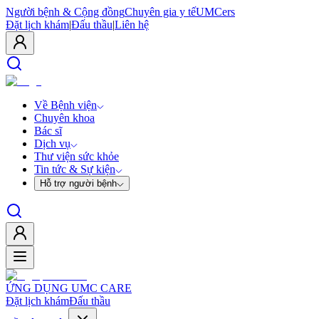
Người bệnh & Cộng đồng
Chuyên gia y tế
UMCers
Đặt lịch khám
|
Đấu thầu
|
Liên hệ
Về Bệnh viện
Chuyên khoa
Bác sĩ
Dịch vụ
Thư viện sức khỏe
Tin tức & Sự kiện
Hỗ trợ người bệnh
ỨNG DỤNG UMC CARE
Đặt lịch khám
Đấu thầu