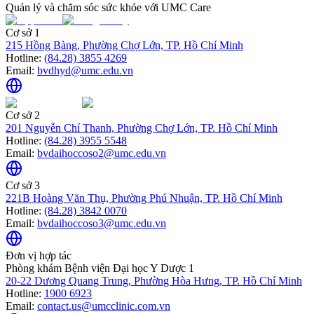
Quản lý và chăm sóc sức khỏe với UMC Care
Cơ sở 1
215 Hồng Bàng, Phường Chợ Lớn, TP. Hồ Chí Minh
Hotline:
(84.28) 3855 4269
Email:
bvdhyd@umc.edu.vn
Cơ sở 2
201 Nguyễn Chí Thanh, Phường Chợ Lớn, TP. Hồ Chí Minh
Hotline:
(84.28) 3955 5548
Email:
bvdaihoccoso2@umc.edu.vn
Cơ sở 3
221B Hoàng Văn Thụ, Phường Phú Nhuận, TP. Hồ Chí Minh
Hotline:
(84.28) 3842 0070
Email:
bvdaihoccoso3@umc.edu.vn
Đơn vị hợp tác
Phòng khám Bệnh viện Đại học Y Dược 1
20-22 Dương Quang Trung, Phường Hòa Hưng, TP. Hồ Chí Minh
Hotline:
1900 6923
Email:
contact.us@umcclinic.com.vn