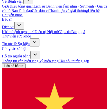
Về Bệnh viện
Giới thiệu tổng quan
Lịch sử Bệnh viện
Tầm nhìn - Sứ mệnh - Giá trị
cốt lõi
Ban lãnh đạo
Các đơn vị
Thành tựu và giải thưởng
Liên hệ
Chuyên khoa
Bác sĩ
Dịch vụ
Khám bệnh ngoại trú
Điều trị Nội trú
Cấp cứu
Bảng giá
Thư viện sức khỏe
Tin tức & Sự kiện
Công tác xã hội
Hỗ trợ người bệnh
Thông tin cần biết
Đăng ký hiến tạng
Câu hỏi thường gặp
Liên hệ hỗ trợ