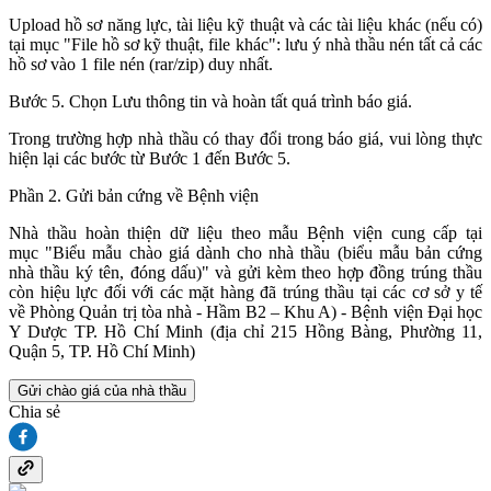
Upload hồ sơ năng lực, tài liệu kỹ thuật và các tài liệu khác (nếu có)
tại mục "File hồ sơ kỹ thuật, file khác": lưu ý nhà thầu nén tất cả các
hồ sơ vào 1 file nén (rar/zip) duy nhất.
Bước 5. Chọn Lưu thông tin và hoàn tất quá trình báo giá.
Trong trường hợp nhà thầu có thay đổi trong báo giá, vui lòng thực
hiện lại các bước từ Bước 1 đến Bước 5.
Phần 2. Gửi bản cứng về Bệnh viện
Nhà thầu hoàn thiện dữ liệu theo mẫu Bệnh viện cung cấp tại
mục "Biểu mẫu chào giá dành cho nhà thầu (biểu mẫu bản cứng
nhà thầu ký tên, đóng dấu)" và gửi kèm theo hợp đồng trúng thầu
còn hiệu lực đối với các mặt hàng đã trúng thầu tại các cơ sở y tế
về Phòng Quản trị tòa nhà - Hầm B2 – Khu A) - Bệnh viện Đại học
Y Dược TP. Hồ Chí Minh (địa chỉ 215 Hồng Bàng, Phường 11,
Quận 5, TP. Hồ Chí Minh)
Gửi chào giá của nhà thầu
Chia sẻ