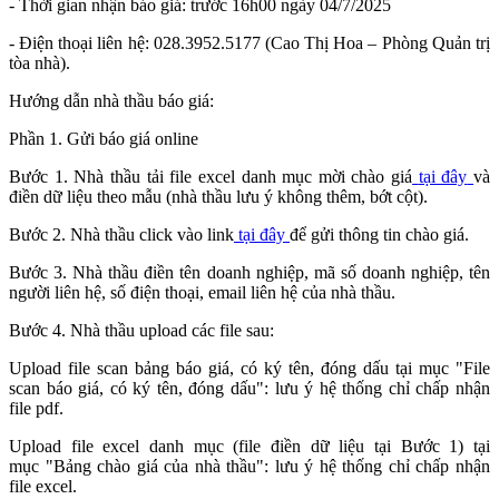
- Thời gian nhận báo giá: trước 16h00 ngày 04/7/2025
- Điện thoại liên hệ: 028.3952.5177 (Cao Thị Hoa – Phòng Quản trị
tòa nhà).
Hướng dẫn nhà thầu báo giá:
Phần 1. Gửi báo giá online
Bước 1. Nhà thầu tải file excel danh mục mời chào giá
tại đây
và
điền dữ liệu theo mẫu (nhà thầu lưu ý không thêm, bớt cột).
Bước 2. Nhà thầu click vào link
tại đây
để gửi thông tin chào giá.
Bước 3. Nhà thầu điền tên doanh nghiệp, mã số doanh nghiệp, tên
người liên hệ, số điện thoại, email liên hệ của nhà thầu.
Bước 4. Nhà thầu upload các file sau:
Upload file scan bảng báo giá, có ký tên, đóng dấu tại mục "File
scan báo giá, có ký tên, đóng dấu": lưu ý hệ thống chỉ chấp nhận
file pdf.
Upload file excel danh mục (file điền dữ liệu tại Bước 1) tại
mục "Bảng chào giá của nhà thầu": lưu ý hệ thống chỉ chấp nhận
file excel.