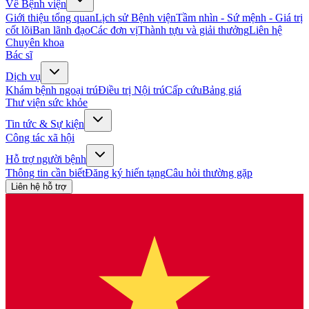
Về Bệnh viện
Giới thiệu tổng quan
Lịch sử Bệnh viện
Tầm nhìn - Sứ mệnh - Giá trị
cốt lõi
Ban lãnh đạo
Các đơn vị
Thành tựu và giải thưởng
Liên hệ
Chuyên khoa
Bác sĩ
Dịch vụ
Khám bệnh ngoại trú
Điều trị Nội trú
Cấp cứu
Bảng giá
Thư viện sức khỏe
Tin tức & Sự kiện
Công tác xã hội
Hỗ trợ người bệnh
Thông tin cần biết
Đăng ký hiến tạng
Câu hỏi thường gặp
Liên hệ hỗ trợ