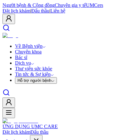
Người bệnh & Cộng đồng
Chuyên gia y tế
UMCers
Đặt lịch khám
|
Đấu thầu
|
Liên hệ
Về Bệnh viện
Chuyên khoa
Bác sĩ
Dịch vụ
Thư viện sức khỏe
Tin tức & Sự kiện
Hỗ trợ người bệnh
ỨNG DỤNG UMC CARE
Đặt lịch khám
Đấu thầu