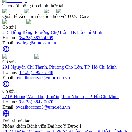
Theo dõi thông tin chính thức tại
Quản lý và chăm sóc sức khỏe với UMC Care
Cơ sở 1
215 Hồng Bàng, Phường Chợ Lớn, TP. Hồ Chí Minh
Hotline:
(84.28) 3855 4269
Email:
bvdhyd@umc.edu.vn
Cơ sở 2
201 Nguyễn Chí Thanh, Phường Chợ Lớn, TP. Hồ Chí Minh
Hotline:
(84.28) 3955 5548
Email:
bvdaihoccoso2@umc.edu.vn
Cơ sở 3
221B Hoàng Văn Thụ, Phường Phú Nhuận, TP. Hồ Chí Minh
Hotline:
(84.28) 3842 0070
Email:
bvdaihoccoso3@umc.edu.vn
Đơn vị hợp tác
Phòng khám Bệnh viện Đại học Y Dược 1
20-22 Dương Quang Trung, Phường Hòa Hưng, TP. Hồ Chí Minh