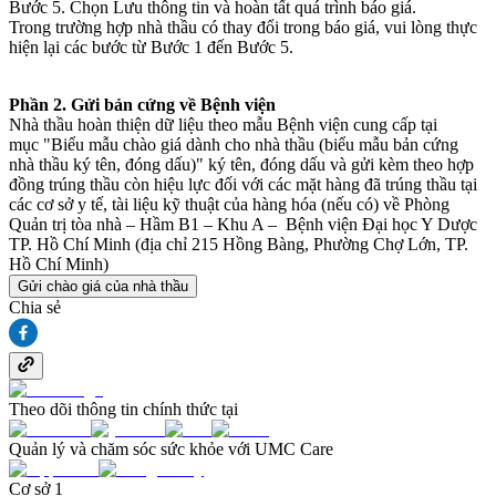
Bước 5. Chọn Lưu thông tin và hoàn tất quá trình báo giá.
Trong trường hợp nhà thầu có thay đổi trong báo giá, vui lòng thực
hiện lại các bước từ Bước 1 đến Bước 5.
Phần 2. Gửi bản cứng về Bệnh viện
Nhà thầu hoàn thiện dữ liệu theo mẫu Bệnh viện cung cấp tại
mục "Biểu mẫu chào giá dành cho nhà thầu (biểu mẫu bản cứng
nhà thầu ký tên, đóng dấu)" ký tên, đóng dấu và gửi kèm theo hợp
đồng trúng thầu còn hiệu lực đối với các mặt hàng đã trúng thầu tại
các cơ sở y tế, tài liệu kỹ thuật của hàng hóa (nếu có) về Phòng
Quản trị tòa nhà – Hầm B1 – Khu A – Bệnh viện Đại học Y Dược
TP. Hồ Chí Minh (địa chỉ 215 Hồng Bàng, Phường Chợ Lớn, TP.
Hồ Chí Minh)
Gửi chào giá của nhà thầu
Chia sẻ
Theo dõi thông tin chính thức tại
Quản lý và chăm sóc sức khỏe với UMC Care
Cơ sở 1