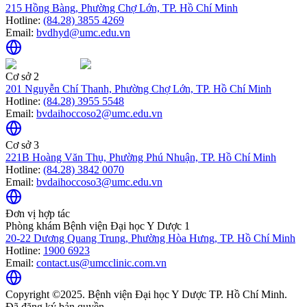
215 Hồng Bàng, Phường Chợ Lớn, TP. Hồ Chí Minh
Hotline:
(84.28) 3855 4269
Email:
bvdhyd@umc.edu.vn
Cơ sở 2
201 Nguyễn Chí Thanh, Phường Chợ Lớn, TP. Hồ Chí Minh
Hotline:
(84.28) 3955 5548
Email:
bvdaihoccoso2@umc.edu.vn
Cơ sở 3
221B Hoàng Văn Thụ, Phường Phú Nhuận, TP. Hồ Chí Minh
Hotline:
(84.28) 3842 0070
Email:
bvdaihoccoso3@umc.edu.vn
Đơn vị hợp tác
Phòng khám Bệnh viện Đại học Y Dược 1
20-22 Dương Quang Trung, Phường Hòa Hưng, TP. Hồ Chí Minh
Hotline:
1900 6923
Email:
contact.us@umcclinic.com.vn
Copyright ©2025. Bệnh viện Đại học Y Dược TP. Hồ Chí Minh.
Đã đăng ký bản quyền.