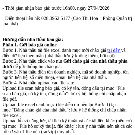
- Thời gian nhận báo giá: trước 16h00, ngày 27/04/2026
- Điện thoại liên hệ: 028.3952.5177 (Cao Thị Hoa – Phòng Quản trị
tòa nhà).
Hướng dẫn nhà thầu báo giá:
Phần 1. Gửi báo giá online
Bước 1. Nhà thầu tải file excel danh mục mời chào giá
tại đây
và
điền dữ liệu theo mẫu (nhà thầu lưu ý không thêm, bớt cột).
Bước 2. Nhà thầu click vào nút
Gửi chào giá của nhà thầu phía
dưới
để gửi thông tin chào giá.
Bước 3. Nhà thầu điền tên doanh nghiệp, mã số doanh nghiệp, tên
người liên hệ, số điện thoại, email liên hệ của nhà thầu.
Bước 4. Nhà thầu upload các file sau:
Upload file scan bảng báo giá, có ký tên, đóng dấu tại mục "File
scan báo giá, có ký tên, đóng dấu": lưu ý hệ thống chỉ chấp nhận
file pdf.
Upload file excel danh mục (file điền dữ liệu tại Bước 1) tại
mục "Bảng chào giá của nhà thầu": lưu ý hệ thống chỉ chấp nhận
file excel.
Upload hồ sơ năng lực, tài liệu kỹ thuật và các tài liệu khác (nếu có)
tại mục "File hồ sơ kỹ thuật, file khác": lưu ý nhà thầu nén tất cả các
hồ sơ vào 1 file nén (rar/zip) duy nhất.