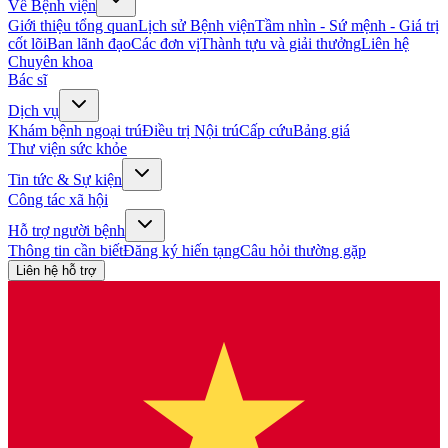
Về Bệnh viện
Giới thiệu tổng quan
Lịch sử Bệnh viện
Tầm nhìn - Sứ mệnh - Giá trị
cốt lõi
Ban lãnh đạo
Các đơn vị
Thành tựu và giải thưởng
Liên hệ
Chuyên khoa
Bác sĩ
Dịch vụ
Khám bệnh ngoại trú
Điều trị Nội trú
Cấp cứu
Bảng giá
Thư viện sức khỏe
Tin tức & Sự kiện
Công tác xã hội
Hỗ trợ người bệnh
Thông tin cần biết
Đăng ký hiến tạng
Câu hỏi thường gặp
Liên hệ hỗ trợ