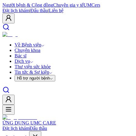
Người bệnh & Cộng đồng
Chuyên gia y tế
UMCers
Đặt lịch khám
|
Đấu thầu
|
Liên hệ
Về Bệnh viện
Chuyên khoa
Bác sĩ
Dịch vụ
Thư viện sức khỏe
Tin tức & Sự kiện
Hỗ trợ người bệnh
ỨNG DỤNG UMC CARE
Đặt lịch khám
Đấu thầu