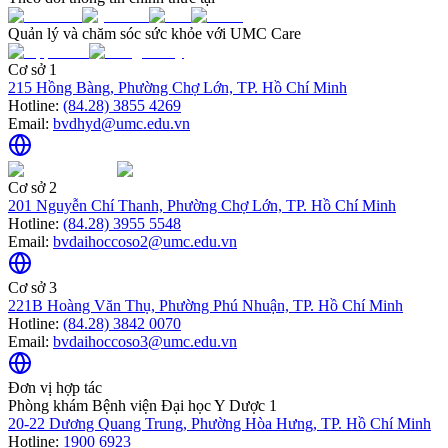
Quản lý và chăm sóc sức khỏe với UMC Care
Cơ sở 1
215 Hồng Bàng, Phường Chợ Lớn, TP. Hồ Chí Minh
Hotline:
(84.28) 3855 4269
Email:
bvdhyd@umc.edu.vn
Cơ sở 2
201 Nguyễn Chí Thanh, Phường Chợ Lớn, TP. Hồ Chí Minh
Hotline:
(84.28) 3955 5548
Email:
bvdaihoccoso2@umc.edu.vn
Cơ sở 3
221B Hoàng Văn Thụ, Phường Phú Nhuận, TP. Hồ Chí Minh
Hotline:
(84.28) 3842 0070
Email:
bvdaihoccoso3@umc.edu.vn
Đơn vị hợp tác
Phòng khám Bệnh viện Đại học Y Dược 1
20-22 Dương Quang Trung, Phường Hòa Hưng, TP. Hồ Chí Minh
Hotline:
1900 6923