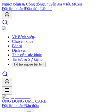
Người bệnh & Cộng đồng
Chuyên gia y tế
UMCers
Đặt lịch khám
|
Đấu thầu
|
Liên hệ
Về Bệnh viện
Chuyên khoa
Bác sĩ
Dịch vụ
Thư viện sức khỏe
Tin tức & Sự kiện
Hỗ trợ người bệnh
ỨNG DỤNG UMC CARE
Đặt lịch khám
Đấu thầu