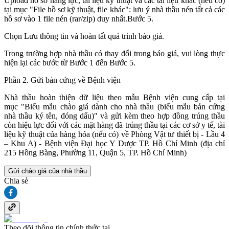
Upload hồ sơ năng lực, tài liệu kỹ thuật và các tài liệu khác (nếu có)
tại mục "File hồ sơ kỹ thuật, file khác": lưu ý nhà thầu nén tất cả các
hồ sơ vào 1 file nén (rar/zip) duy nhất.Bước 5.
Chọn Lưu thông tin và hoàn tất quá trình báo giá.
Trong trường hợp nhà thầu có thay đổi trong báo giá, vui lòng thực
hiện lại các bước từ Bước 1 đến Bước 5.
Phần 2. Gửi bản cứng về Bệnh viện
Nhà thầu hoàn thiện dữ liệu theo mẫu Bệnh viện cung cấp tại
mục "Biểu mẫu chào giá dành cho nhà thầu (biểu mẫu bản cứng
nhà thầu ký tên, đóng dấu)" và gửi kèm theo hợp đồng trúng thầu
còn hiệu lực đối với các mặt hàng đã trúng thầu tại các cơ sở y tế, tài
liệu kỹ thuật của hàng hóa (nếu có) về Phòng Vật tư thiết bị - Lầu 4
– Khu A) - Bệnh viện Đại học Y Dược TP. Hồ Chí Minh (địa chỉ
215 Hồng Bàng, Phường 11, Quận 5, TP. Hồ Chí Minh)
Gửi chào giá của nhà thầu
Chia sẻ
Theo dõi thông tin chính thức tại