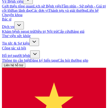
Về Bệnh viện
Giới thiệu tổng quan
Lịch sử Bệnh viện
Tầm nhìn - Sứ mệnh - Giá trị
cốt lõi
Ban lãnh đạo
Các đơn vị
Thành tựu và giải thưởng
Liên hệ
Chuyên khoa
Bác sĩ
Dịch vụ
Khám bệnh ngoại trú
Điều trị Nội trú
Cấp cứu
Bảng giá
Thư viện sức khỏe
Tin tức & Sự kiện
Công tác xã hội
Hỗ trợ người bệnh
Thông tin cần biết
Đăng ký hiến tạng
Câu hỏi thường gặp
Liên hệ hỗ trợ