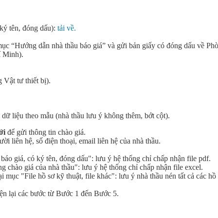
ký tên, đóng dấu):
tải về.
mục “Hướng dẫn nhà thầu báo giá” và gửi bản giấy có đóng dấu về Phò
 Minh).
ật tư thiết bị).
 dữ liệu theo mẫu (nhà thầu lưu ý không thêm, bớt cột).
ới
để gửi thông tin chào giá.
 liên hệ, số điện thoại, email liên hệ của nhà thầu.
báo giá, có ký tên, đóng dấu": lưu ý hệ thống chỉ chấp nhận file pdf.
ng chào giá của nhà thầu": lưu ý hệ thống chỉ chấp nhận file excel.
ại mục "File hồ sơ kỹ thuật, file khác": lưu ý nhà thầu nén tất cả các hồ 
iện lại các bước từ Bước 1 đến Bước 5.