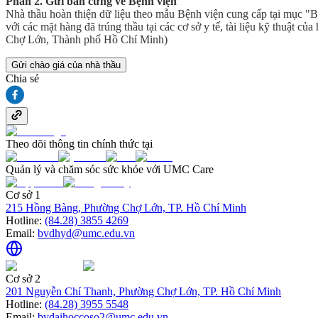
Phần 2. Gửi bản cứng về Bệnh viện
Nhà thầu hoàn thiện dữ liệu theo mẫu Bệnh viện cung cấp tại mục "B
với các mặt hàng đã trúng thầu tại các cơ sở y tế, tài liệu kỹ thuậ
Chợ Lớn, Thành phố Hồ Chí Minh)
Gửi chào giá của nhà thầu
Chia sẻ
Theo dõi thông tin chính thức tại
Quản lý và chăm sóc sức khỏe với UMC Care
Cơ sở 1
215 Hồng Bàng, Phường Chợ Lớn, TP. Hồ Chí Minh
Hotline:
(84.28) 3855 4269
Email:
bvdhyd@umc.edu.vn
Cơ sở 2
201 Nguyễn Chí Thanh, Phường Chợ Lớn, TP. Hồ Chí Minh
Hotline:
(84.28) 3955 5548
Email:
bvdaihoccoso2@umc.edu.vn