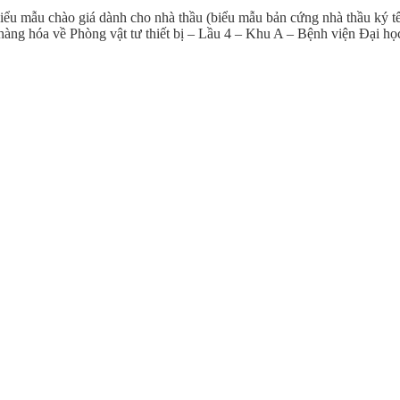
iểu mẫu chào giá dành cho nhà thầu (biểu mẫu bản cứng nhà thầu ký tê
t của hàng hóa về Phòng vật tư thiết bị – Lầu 4 – Khu A – Bệnh viện 