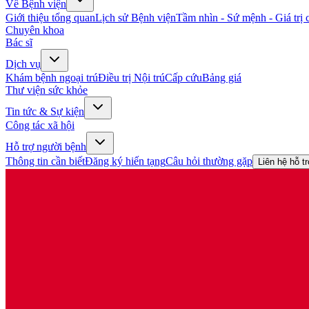
Về Bệnh viện
Giới thiệu tổng quan
Lịch sử Bệnh viện
Tầm nhìn - Sứ mệnh - Giá trị c
Chuyên khoa
Bác sĩ
Dịch vụ
Khám bệnh ngoại trú
Điều trị Nội trú
Cấp cứu
Bảng giá
Thư viện sức khỏe
Tin tức & Sự kiện
Công tác xã hội
Hỗ trợ người bệnh
Thông tin cần biết
Đăng ký hiến tạng
Câu hỏi thường gặp
Liên hệ hỗ t