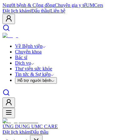
Người bệnh & Cộng đồng
Chuyên gia y tế
UMCers
Đặt lịch khám
|
Đấu thầu
|
Liên hệ
Về Bệnh viện
Chuyên khoa
Bác sĩ
Dịch vụ
Thư viện sức khỏe
Tin tức & Sự kiện
Hỗ trợ người bệnh
ỨNG DỤNG UMC CARE
Đặt lịch khám
Đấu thầu