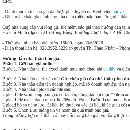
dưới.
- Danh mục mời chào giá đã được phê duyệt của Bệnh viện:
tải về
- Biểu mẫu chào giá dành cho nhà thầu (biểu mẫu bản cứng nhà thầu 
Quý nhà cung cấp vui lòng gửi file mềm báo giá theo hướng dẫn tại 
Hồ Chí Minh (địa chỉ 215 Hồng Bàng, Phường Chợ Lớn, TP. Hồ Chí
- Thời gian nhận báo giá: trước 15h00, ngày 30/6/2026
- Điện thoại liên hệ: 028.3952.5239 (Nguyễn Thị Thảo Nhân – Phòng V
Hướng dẫn nhà thầu báo giá:
Phần 1. Gửi báo giá online
Bước 1. Nhà thầu tải file excel danh mục mời chào giá
tại đây
và điền
Bước 2. Nhà thầu click vào nút
Gửi chào giá của nhà thầu phía dư
Bước 3. Nhà thầu điền tên doanh nghiệp, mã số doanh nghiệp, tên người
Bước 4. Nhà thầu upload các file sau:
Upload file scan bảng báo giá, có ký tên, đóng dấu tại mục "File scan 
Upload file excel danh mục (file điền dữ liệu tại Bước 1) tại mục "Bả
Upload hồ sơ năng lực, tài liệu kỹ thuật và các tài liệu khác (nếu có) t
Bước 5. Chọn Lưu thông tin và hoàn tất quá trình báo giá.
Trong trường hợp nhà thầu có thay đổi trong báo giá, vui lòng thực h