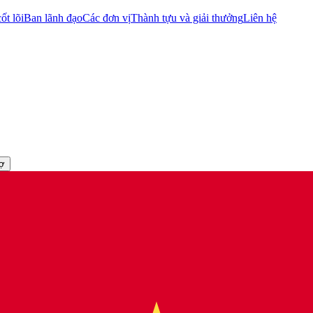
ốt lõi
Ban lãnh đạo
Các đơn vị
Thành tựu và giải thưởng
Liên hệ
rợ