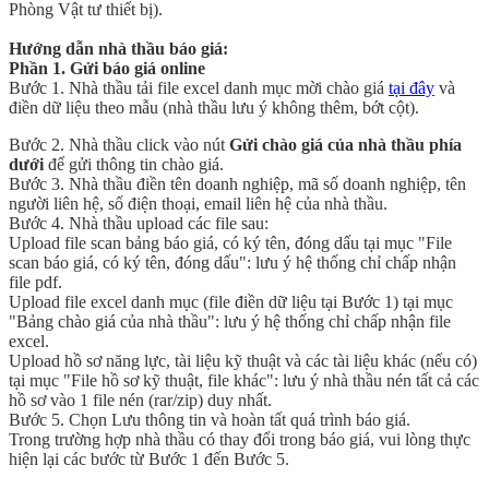
Phòng Vật tư thiết bị).
Hướng dẫn nhà thầu báo giá:
Phần 1. Gửi báo giá online
Bước 1. Nhà thầu tải file excel danh mục mời chào giá
tại đây
và
điền dữ liệu theo mẫu (nhà thầu lưu ý không thêm, bớt cột).
Bước 2. Nhà thầu click vào nút
Gửi chào giá của nhà thầu phía
dưới
để gửi thông tin chào giá.
Bước 3. Nhà thầu điền tên doanh nghiệp, mã số doanh nghiệp, tên
người liên hệ, số điện thoại, email liên hệ của nhà thầu.
Bước 4. Nhà thầu upload các file sau:
Upload file scan bảng báo giá, có ký tên, đóng dấu tại mục "File
scan báo giá, có ký tên, đóng dấu": lưu ý hệ thống chỉ chấp nhận
file pdf.
Upload file excel danh mục (file điền dữ liệu tại Bước 1) tại mục
"Bảng chào giá của nhà thầu": lưu ý hệ thống chỉ chấp nhận file
excel.
Upload hồ sơ năng lực, tài liệu kỹ thuật và các tài liệu khác (nếu có)
tại mục "File hồ sơ kỹ thuật, file khác": lưu ý nhà thầu nén tất cả các
hồ sơ vào 1 file nén (rar/zip) duy nhất.
Bước 5. Chọn Lưu thông tin và hoàn tất quá trình báo giá.
Trong trường hợp nhà thầu có thay đổi trong báo giá, vui lòng thực
hiện lại các bước từ Bước 1 đến Bước 5.