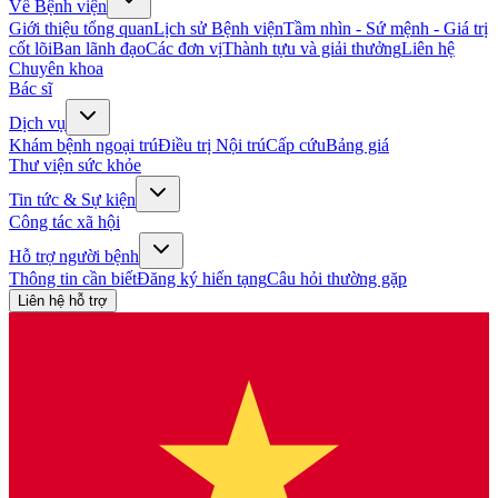
Về Bệnh viện
Giới thiệu tổng quan
Lịch sử Bệnh viện
Tầm nhìn - Sứ mệnh - Giá trị
cốt lõi
Ban lãnh đạo
Các đơn vị
Thành tựu và giải thưởng
Liên hệ
Chuyên khoa
Bác sĩ
Dịch vụ
Khám bệnh ngoại trú
Điều trị Nội trú
Cấp cứu
Bảng giá
Thư viện sức khỏe
Tin tức & Sự kiện
Công tác xã hội
Hỗ trợ người bệnh
Thông tin cần biết
Đăng ký hiến tạng
Câu hỏi thường gặp
Liên hệ hỗ trợ