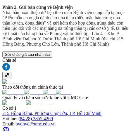
Phần 2. Gửi bản cứng về Bệnh viện
Nhà thầu hoàn thiện dữ liệu theo mẫu Bệnh viện cung cấp tại mục
"Biểu mẫu chào giá dành cho nhà thầu (biểu mẫu bản cứng nhà
thầu ký tên, đóng dấu)" và gửi kèm theo hợp đồng trúng thầu còn
hiệu lực đối với các mặt hàng đã trúng thầu tại các cơ sở y tế, tài liệu
kỹ thuật của hàng hóa về Phòng vật tư thiết bị – Lầu 4 – Khu A –
Bệnh viện Đại học Y Dược Thành phố Hồ Chí Minh (địa chỉ 215
Hồng Bàng, Phường Chợ Lớn, Thành phố Hồ Chí Minh)
Gửi chào giá của nhà thầu
Chia sẻ
Theo dõi thông tin chính thức tại
Quản lý và chăm sóc sức khỏe với UMC Care
Cơ sở 1
215 Hồng Bàng, Phường Chợ Lớn, TP. Hồ Chí Minh
Hotline:
(84.28) 3855 4269
Email:
bvdhyd@umc.edu.vn