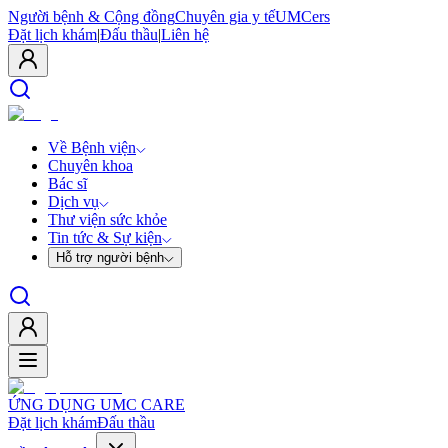
Người bệnh & Cộng đồng
Chuyên gia y tế
UMCers
Đặt lịch khám
|
Đấu thầu
|
Liên hệ
Về Bệnh viện
Chuyên khoa
Bác sĩ
Dịch vụ
Thư viện sức khỏe
Tin tức & Sự kiện
Hỗ trợ người bệnh
ỨNG DỤNG UMC CARE
Đặt lịch khám
Đấu thầu