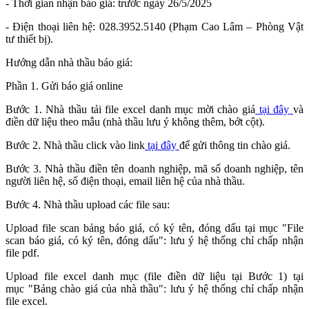
- Thời gian nhận báo giá: trước ngày 26/5/2025
- Điện thoại liên hệ: 028.3952.5140 (Phạm Cao Lâm – Phòng Vật
tư thiết bị).
Hướng dẫn nhà thầu báo giá:
Phần 1. Gửi báo giá online
Bước 1. Nhà thầu tải file excel danh mục mời chào giá
tại đây
và
điền dữ liệu theo mẫu (nhà thầu lưu ý không thêm, bớt cột).
Bước 2. Nhà thầu click vào link
tại đây
để gửi thông tin chào giá.
Bước 3. Nhà thầu điền tên doanh nghiệp, mã số doanh nghiệp, tên
người liên hệ, số điện thoại, email liên hệ của nhà thầu.
Bước 4. Nhà thầu upload các file sau:
Upload file scan bảng báo giá, có ký tên, đóng dấu tại mục "File
scan báo giá, có ký tên, đóng dấu": lưu ý hệ thống chỉ chấp nhận
file pdf.
Upload file excel danh mục (file điền dữ liệu tại Bước 1) tại
mục "Bảng chào giá của nhà thầu": lưu ý hệ thống chỉ chấp nhận
file excel.