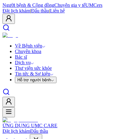
Người bệnh & Cộng đồng
Chuyên gia y tế
UMCers
Đặt lịch khám
|
Đấu thầu
|
Liên hệ
Về Bệnh viện
Chuyên khoa
Bác sĩ
Dịch vụ
Thư viện sức khỏe
Tin tức & Sự kiện
Hỗ trợ người bệnh
ỨNG DỤNG UMC CARE
Đặt lịch khám
Đấu thầu