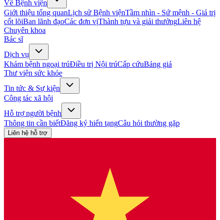
Về Bệnh viện
Giới thiệu tổng quan
Lịch sử Bệnh viện
Tầm nhìn - Sứ mệnh - Giá trị
cốt lõi
Ban lãnh đạo
Các đơn vị
Thành tựu và giải thưởng
Liên hệ
Chuyên khoa
Bác sĩ
Dịch vụ
Khám bệnh ngoại trú
Điều trị Nội trú
Cấp cứu
Bảng giá
Thư viện sức khỏe
Tin tức & Sự kiện
Công tác xã hội
Hỗ trợ người bệnh
Thông tin cần biết
Đăng ký hiến tạng
Câu hỏi thường gặp
Liên hệ hỗ trợ