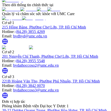
Theo dõi thông tin chính thức tại
Quản lý và chăm sóc sức khỏe với UMC Care
Cơ sở 1
215 Hồng Bàng, Phường Chợ Lớn, TP. Hồ Chí Minh
Hotline:
(84.28) 3855 4269
Email:
bvdhyd@umc.edu.vn
Cơ sở 2
201 Nguyễn Chí Thanh, Phường Chợ Lớn, TP. Hồ Chí Minh
Hotline:
(84.28) 3955 5548
Email:
bvdaihoccoso2@umc.edu.vn
Cơ sở 3
221B Hoàng Văn Thụ, Phường Phú Nhuận, TP. Hồ Chí Minh
Hotline:
(84.28) 3842 0070
Email:
bvdaihoccoso3@umc.edu.vn
Đơn vị hợp tác
Phòng khám Bệnh viện Đại học Y Dược 1
20-22 Dương Quang Trung, Phường Hòa Hưng, TP. Hồ Chí Minh