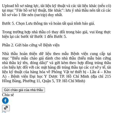
Upload hồ sơ năng lực, tài liệu kỹ thuật và các tài liệu khác (nếu có)
tại mục "File hồ sơ kỹ thuật, file khác": lưu ý nhà thầu nén tất cả các
hồ sơ vào 1 file nén (rar/zip) duy nhất.
Bước 5. Chọn Lưu thông tin và hoàn tất quá trình báo giá.
Trong trường hợp nhà thầu có thay đổi trong báo giá, vui lòng thực
hiện lại các bước từ Bước 1 đến Bước 5.
Phần 2. Gửi bản cứng về Bệnh viện
Nhà thầu hoàn thiện dữ liệu theo mẫu Bệnh viện cung cấp tại
mục "Biểu mẫu chào giá dành cho nhà thầu (biểu mẫu bản cứng
nhà thầu ký tên, đóng dấu)" và gửi kèm theo hợp đồng trúng thầu
còn hiệu lực đối với các mặt hàng đã trúng thầu tại các cơ sở y tế, tài
liệu kỹ thuật của hàng hóa về Phòng Vật tư thiết bị - Lầu 4 – Khu
A) - Bệnh viện Đại học Y Dược TP. Hồ Chí Minh (địa chỉ 215
Hồng Bàng, Phường 11, Quận 5, TP. Hồ Chí Minh)
Gửi chào giá của nhà thầu
Chia sẻ