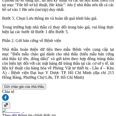
Upload hồ sơ năng lực, tài liệu kỹ thuật và các tài liệu khác (nếu có)
tại mục "File hồ sơ kỹ thuật, file khác": lưu ý nhà thầu nén tất cả các
hồ sơ vào 1 file nén (rar/zip) duy nhất.
Bước 5. Chọn Lưu thông tin và hoàn tất quá trình báo giá.
Trong trường hợp nhà thầu có thay đổi trong báo giá, vui lòng thực
hiện lại các bước từ Bước 1 đến Bước 5.
Phần 2. Gửi bản cứng về Bệnh viện
Nhà thầu hoàn thiện dữ liệu theo mẫu Bệnh viện cung cấp tại
mục "Biểu mẫu chào giá dành cho nhà thầu (biểu mẫu bản cứng
nhà thầu ký tên, đóng dấu)" và gửi kèm theo hợp đồng trúng thầu
còn hiệu lực đối với các mặt hàng đã trúng thầu tại các cơ sở y tế, tài
liệu kỹ thuật của hàng hóa về Phòng Vật tư thiết bị - Lầu 4 – Khu
A) - Bệnh viện Đại học Y Dược TP. Hồ Chí Minh (địa chỉ 215
Hồng Bàng, Phường Chợ Lớn, TP. Hồ Chí Minh)
Gửi chào giá của nhà thầu
Chia sẻ
Theo dõi thông tin chính thức tại