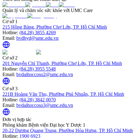
Quản lý và chăm sóc sức khỏe với UMC Care
Cơ sở 1
215 Hồng Bàng, Phường Chợ Lớn, TP. Hồ Chí Minh
Hotline:
(84.28) 3855 4269
Email:
bvdhyd@umc.edu.vn
Cơ sở 2
201 Nguyễn Chí Thanh, Phường Chợ Lớn, TP. Hồ Chí Minh
Hotline:
(84.28) 3955 5548
Email:
bvdaihoccoso2@umc.edu.vn
Cơ sở 3
221B Hoàng Văn Thụ, Phường Phú Nhuận, TP. Hồ Chí Minh
Hotline:
(84.28) 3842 0070
Email:
bvdaihoccoso3@umc.edu.vn
Đơn vị hợp tác
Phòng khám Bệnh viện Đại học Y Dược 1
20-22 Dương Quang Trung, Phường Hòa Hưng, TP. Hồ Chí Minh
Hotline:
1900 6923