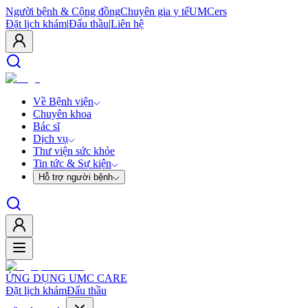
Người bệnh & Cộng đồng
Chuyên gia y tế
UMCers
Đặt lịch khám
|
Đấu thầu
|
Liên hệ
Về Bệnh viện
Chuyên khoa
Bác sĩ
Dịch vụ
Thư viện sức khỏe
Tin tức & Sự kiện
Hỗ trợ người bệnh
ỨNG DỤNG UMC CARE
Đặt lịch khám
Đấu thầu