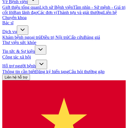
Về Bệnh viện
Giới thiệu tổng quan
Lịch sử Bệnh viện
Tầm nhìn - Sứ mệnh - Giá trị
cốt lõi
Ban lãnh đạo
Các đơn vị
Thành tựu và giải thưởng
Liên hệ
Chuyên khoa
Bác sĩ
Dịch vụ
Khám bệnh ngoại trú
Điều trị Nội trú
Cấp cứu
Bảng giá
Thư viện sức khỏe
Tin tức & Sự kiện
Công tác xã hội
Hỗ trợ người bệnh
Thông tin cần biết
Đăng ký hiến tạng
Câu hỏi thường gặp
Liên hệ hỗ trợ