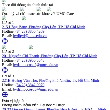
Theo dõi thông tin chính thức tại
Quản lý và chăm sóc sức khỏe với UMC Care
Cơ sở 1
215 Hồng Bàng, Phường Chợ Lớn, TP. Hồ Chí Minh
Hotline:
(84.28) 3855 4269
Email:
bvdhyd@umc.edu.vn
Cơ sở 2
201 Nguyễn Chí Thanh, Phường Chợ Lớn, TP. Hồ Chí Minh
Hotline:
(84.28) 3955 5548
Email:
bvdaihoccoso2@umc.edu.vn
Cơ sở 3
221B Hoàng Văn Thụ, Phường Phú Nhuận, TP. Hồ Chí Minh
Hotline:
(84.28) 3842 0070
Email:
bvdaihoccoso3@umc.edu.vn
Đơn vị hợp tác
Phòng khám Bệnh viện Đại học Y Dược 1
20-22 Dương Quang Trung, Phường Hòa Hưng, TP. Hồ Chí Minh