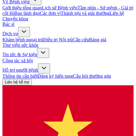
Về Bệnh viện
Giới thiệu tổng quan
Lịch sử Bệnh viện
Tầm nhìn - Sứ mệnh - Giá trị
cốt lõi
Ban lãnh đạo
Các đơn vị
Thành tựu và giải thưởng
Liên hệ
Chuyên khoa
Bác sĩ
Dịch vụ
Khám bệnh ngoại trú
Điều trị Nội trú
Cấp cứu
Bảng giá
Thư viện sức khỏe
Tin tức & Sự kiện
Công tác xã hội
Hỗ trợ người bệnh
Thông tin cần biết
Đăng ký hiến tạng
Câu hỏi thường gặp
Liên hệ hỗ trợ