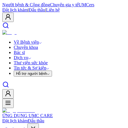
Người bệnh & Cộng đồng
Chuyên gia y tế
UMCers
Đặt lịch khám
|
Đấu thầu
|
Liên hệ
Về Bệnh viện
Chuyên khoa
Bác sĩ
Dịch vụ
Thư viện sức khỏe
Tin tức & Sự kiện
Hỗ trợ người bệnh
ỨNG DỤNG UMC CARE
Đặt lịch khám
Đấu thầu