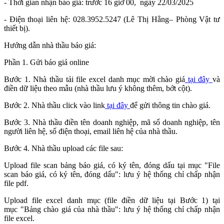
- Thời gian nhận báo giá: trước 16 giờ 00, ngày 22/03/2025
- Điện thoại liên hệ: 028.3952.5247 (Lê Thị Hằng– Phòng Vật tư
thiết bị).
Hướng dẫn nhà thầu báo giá:
Phần 1. Gửi báo giá online
Bước 1. Nhà thầu tải file excel danh mục mời chào giá
tại đây
và
điền dữ liệu theo mẫu (nhà thầu lưu ý không thêm, bớt cột).
Bước 2. Nhà thầu click vào link
tại đây
để gửi thông tin chào giá.
Bước 3. Nhà thầu điền tên doanh nghiệp, mã số doanh nghiệp, tên
người liên hệ, số điện thoại, email liên hệ của nhà thầu.
Bước 4. Nhà thầu upload các file sau:
Upload file scan bảng báo giá, có ký tên, đóng dấu tại mục "File
scan báo giá, có ký tên, đóng dấu": lưu ý hệ thống chỉ chấp nhận
file pdf.
Upload file excel danh mục (file điền dữ liệu tại Bước 1) tại
mục "Bảng chào giá của nhà thầu": lưu ý hệ thống chỉ chấp nhận
file excel.