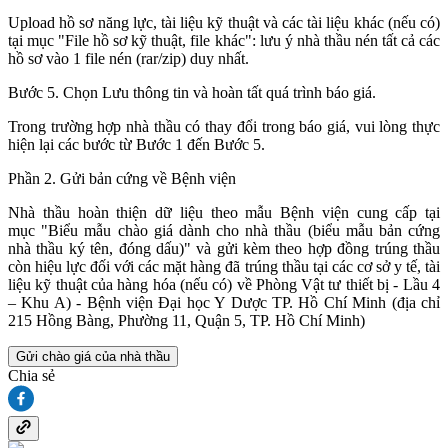
Upload hồ sơ năng lực, tài liệu kỹ thuật và các tài liệu khác (nếu có)
tại mục "File hồ sơ kỹ thuật, file khác": lưu ý nhà thầu nén tất cả các
hồ sơ vào 1 file nén (rar/zip) duy nhất.
Bước 5. Chọn Lưu thông tin và hoàn tất quá trình báo giá.
Trong trường hợp nhà thầu có thay đổi trong báo giá, vui lòng thực
hiện lại các bước từ Bước 1 đến Bước 5.
Phần 2. Gửi bản cứng về Bệnh viện
Nhà thầu hoàn thiện dữ liệu theo mẫu Bệnh viện cung cấp tại
mục "Biểu mẫu chào giá dành cho nhà thầu (biểu mẫu bản cứng
nhà thầu ký tên, đóng dấu)" và gửi kèm theo hợp đồng trúng thầu
còn hiệu lực đối với các mặt hàng đã trúng thầu tại các cơ sở y tế, tài
liệu kỹ thuật của hàng hóa (nếu có) về Phòng Vật tư thiết bị - Lầu 4
– Khu A) - Bệnh viện Đại học Y Dược TP. Hồ Chí Minh (địa chỉ
215 Hồng Bàng, Phường 11, Quận 5, TP. Hồ Chí Minh)
Gửi chào giá của nhà thầu
Chia sẻ