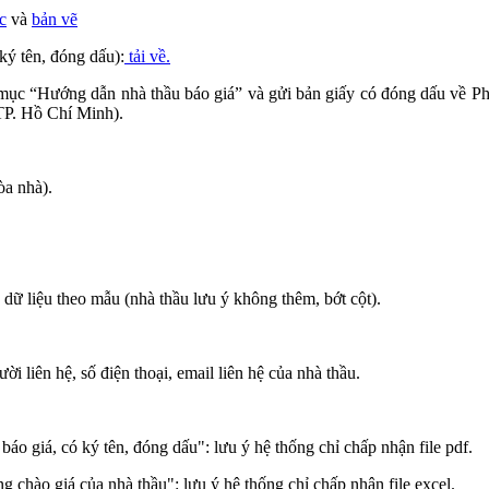
c
và
bản vẽ
ký tên, đóng dấu):
tải về.
i mục “Hướng dẫn nhà thầu báo giá” và gửi bản giấy có đóng dấu về P
P. Hồ Chí Minh).
òa nhà).
 dữ liệu theo mẫu (nhà thầu lưu ý không thêm, bớt cột).
 liên hệ, số điện thoại, email liên hệ của nhà thầu.
báo giá, có ký tên, đóng dấu": lưu ý hệ thống chỉ chấp nhận file pdf.
ng chào giá của nhà thầu": lưu ý hệ thống chỉ chấp nhận file excel.