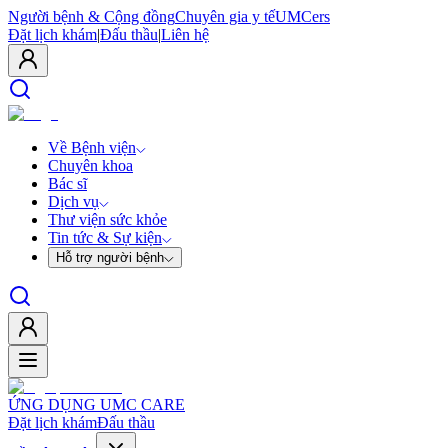
Người bệnh & Cộng đồng
Chuyên gia y tế
UMCers
Đặt lịch khám
|
Đấu thầu
|
Liên hệ
Về Bệnh viện
Chuyên khoa
Bác sĩ
Dịch vụ
Thư viện sức khỏe
Tin tức & Sự kiện
Hỗ trợ người bệnh
ỨNG DỤNG UMC CARE
Đặt lịch khám
Đấu thầu