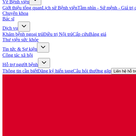
Về Bệnh viện
Giới thiệu tổng quan
Lịch sử Bệnh viện
Tầm nhìn - Sứ mệnh - Giá trị c
Chuyên khoa
Bác sĩ
Dịch vụ
Khám bệnh ngoại trú
Điều trị Nội trú
Cấp cứu
Bảng giá
Thư viện sức khỏe
Tin tức & Sự kiện
Công tác xã hội
Hỗ trợ người bệnh
Thông tin cần biết
Đăng ký hiến tạng
Câu hỏi thường gặp
Liên hệ hỗ t