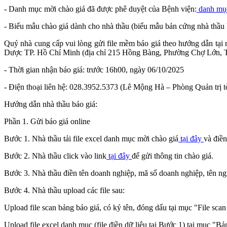
- Danh mục mời chào giá đã được phê duyệt của Bệnh viện:
danh mụ
- Biểu mẫu chào giá dành cho nhà thầu (biểu mẫu bản cứng nhà thầu 
Quý nhà cung cấp vui lòng gửi file mềm báo giá theo hướng dẫn tạ
Dược TP. Hồ Chí Minh (địa chỉ 215 Hồng Bàng, Phường Chợ Lớn, T
- Thời gian nhận báo giá: trước 16h00, ngày 06/10/2025
- Điện thoại liên hệ: 028.3952.5373 (Lê Mộng Hà – Phòng Quản trị t
Hướng dẫn nhà thầu báo giá:
Phần 1. Gửi báo giá online
Bước 1. Nhà thầu tải file excel danh mục mời chào giá
tại đây
và điền
Bước 2. Nhà thầu click vào link
tại đây
để gửi thông tin chào giá.
Bước 3. Nhà thầu điền tên doanh nghiệp, mã số doanh nghiệp, tên người
Bước 4. Nhà thầu upload các file sau:
Upload file scan bảng báo giá, có ký tên, đóng dấu tại mục "File scan 
Upload file excel danh mục (file điền dữ liệu tại Bước 1) tại mục "Bả