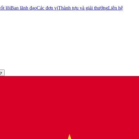
ốt lõi
Ban lãnh đạo
Các đơn vị
Thành tựu và giải thưởng
Liên hệ
rợ