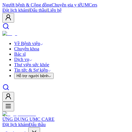
Người bệnh & Cộng đồng
Chuyên gia y tế
UMCers
Đặt lịch khám
|
Đấu thầu
|
Liên hệ
Về Bệnh viện
Chuyên khoa
Bác sĩ
Dịch vụ
Thư viện sức khỏe
Tin tức & Sự kiện
Hỗ trợ người bệnh
ỨNG DỤNG UMC CARE
Đặt lịch khám
Đấu thầu