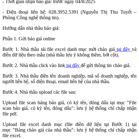
- Thời gian nhận báo giá: trước ngày 04/8/2025
- Điện thoại liên hệ: 028.3952.5391 (Nguyễn Thị Thu Tuyết –
Phòng Công nghệ thông tin).
Hướng dẫn nhà thầu báo giá:
Phần 1. Gửi báo giá online
Bước 1. Nhà thầu tải file excel danh mục mời chào giá
tại đây
và
điền dữ liệu theo mẫu (nhà thầu lưu ý không thêm, bớt cột).
Bước 2. Nhà thầu click vào link
tại đây
để gửi thông tin chào giá.
Bước 3. Nhà thầu điền tên doanh nghiệp, mã số doanh nghiệp, tên
người liên hệ, số điện thoại, email liên hệ của nhà thầu.
Bước 4. Nhà thầu upload các file sau:
Upload file scan bảng báo giá, có ký tên, đóng dấu tại mục "File
scan báo giá, có ký tên, đóng dấu": lưu ý hệ thống chỉ chấp nhận
file pdf.
Upload file excel danh mục (file điền dữ liệu tại Bước 1) tại
mục "Bảng chào giá của nhà thầu": lưu ý hệ thống chỉ chấp nhận
file excel.