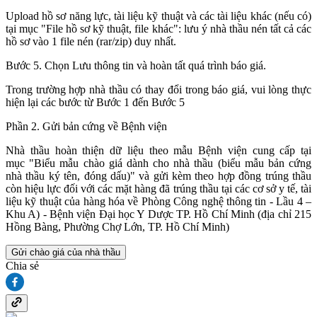
Upload hồ sơ năng lực, tài liệu kỹ thuật và các tài liệu khác (nếu có)
tại mục "File hồ sơ kỹ thuật, file khác": lưu ý nhà thầu nén tất cả các
hồ sơ vào 1 file nén (rar/zip) duy nhất.
Bước 5. Chọn Lưu thông tin và hoàn tất quá trình báo giá.
Trong trường hợp nhà thầu có thay đổi trong báo giá, vui lòng thực
hiện lại các bước từ Bước 1 đến Bước 5
Phần 2. Gửi bản cứng về Bệnh viện
Nhà thầu hoàn thiện dữ liệu theo mẫu Bệnh viện cung cấp tại
mục "Biểu mẫu chào giá dành cho nhà thầu (biểu mẫu bản cứng
nhà thầu ký tên, đóng dấu)" và gửi kèm theo hợp đồng trúng thầu
còn hiệu lực đối với các mặt hàng đã trúng thầu tại các cơ sở y tế, tài
liệu kỹ thuật của hàng hóa về Phòng Công nghệ thông tin - Lầu 4 –
Khu A) - Bệnh viện Đại học Y Dược TP. Hồ Chí Minh (địa chỉ 215
Hồng Bàng, Phường Chợ Lớn, TP. Hồ Chí Minh)
Gửi chào giá của nhà thầu
Chia sẻ