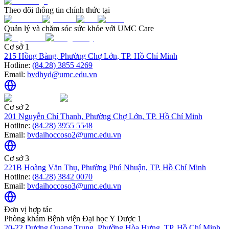
Theo dõi thông tin chính thức tại
Quản lý và chăm sóc sức khỏe với UMC Care
Cơ sở 1
215 Hồng Bàng, Phường Chợ Lớn, TP. Hồ Chí Minh
Hotline:
(84.28) 3855 4269
Email:
bvdhyd@umc.edu.vn
Cơ sở 2
201 Nguyễn Chí Thanh, Phường Chợ Lớn, TP. Hồ Chí Minh
Hotline:
(84.28) 3955 5548
Email:
bvdaihoccoso2@umc.edu.vn
Cơ sở 3
221B Hoàng Văn Thụ, Phường Phú Nhuận, TP. Hồ Chí Minh
Hotline:
(84.28) 3842 0070
Email:
bvdaihoccoso3@umc.edu.vn
Đơn vị hợp tác
Phòng khám Bệnh viện Đại học Y Dược 1
20-22 Dương Quang Trung, Phường Hòa Hưng, TP. Hồ Chí Minh