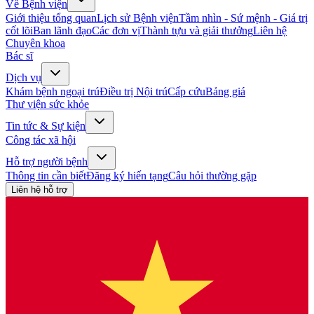
Về Bệnh viện
Giới thiệu tổng quan
Lịch sử Bệnh viện
Tầm nhìn - Sứ mệnh - Giá trị
cốt lõi
Ban lãnh đạo
Các đơn vị
Thành tựu và giải thưởng
Liên hệ
Chuyên khoa
Bác sĩ
Dịch vụ
Khám bệnh ngoại trú
Điều trị Nội trú
Cấp cứu
Bảng giá
Thư viện sức khỏe
Tin tức & Sự kiện
Công tác xã hội
Hỗ trợ người bệnh
Thông tin cần biết
Đăng ký hiến tạng
Câu hỏi thường gặp
Liên hệ hỗ trợ