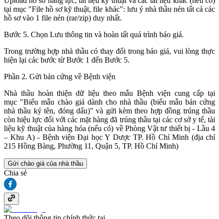
Upload hồ sơ năng lực, tài liệu kỹ thuật và các tài liệu khác (nếu có)
tại mục "File hồ sơ kỹ thuật, file khác": lưu ý nhà thầu nén tất cả các
hồ sơ vào 1 file nén (rar/zip) duy nhất.
Bước 5. Chọn Lưu thông tin và hoàn tất quá trình báo giá.
Trong trường hợp nhà thầu có thay đổi trong báo giá, vui lòng thực
hiện lại các bước từ Bước 1 đến Bước 5.
Phần 2. Gửi bản cứng về Bệnh viện
Nhà thầu hoàn thiện dữ liệu theo mẫu Bệnh viện cung cấp tại
mục "Biểu mẫu chào giá dành cho nhà thầu (biểu mẫu bản cứng
nhà thầu ký tên, đóng dấu)" và gửi kèm theo hợp đồng trúng thầu
còn hiệu lực đối với các mặt hàng đã trúng thầu tại các cơ sở y tế, tài
liệu kỹ thuật của hàng hóa (nếu có) về Phòng Vật tư thiết bị - Lầu 4
– Khu A) - Bệnh viện Đại học Y Dược TP. Hồ Chí Minh (địa chỉ
215 Hồng Bàng, Phường 11, Quận 5, TP. Hồ Chí Minh)
Gửi chào giá của nhà thầu
Chia sẻ
Theo dõi thông tin chính thức tại