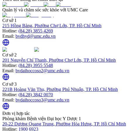
Quản lý và chăm sóc sức khỏe với UMC Care
Cơ sở 1
215 Hồng Bàng, Phường Chợ Lớn, TP. Hồ Chí Minh
Hotline:
(84.28) 3855 4269
Email:
bvdhyd@umc.edu.vn
Cơ sở 2
201 Nguyễn Chí Thanh, Phường Chợ Lớn, TP. Hồ Chí Minh
Hotline:
(84.28) 3955 5548
Email:
bvdaihoccoso2@umc.edu.vn
Cơ sở 3
221B Hoàng Văn Thụ, Phường Phú Nhuận, TP. Hồ Chí Minh
Hotline:
(84.28) 3842 0070
Email:
bvdaihoccoso3@umc.edu.vn
Đơn vị hợp tác
Phòng khám Bệnh viện Đại học Y Dược 1
20-22 Dương Quang Trung, Phường Hòa Hưng, TP. Hồ Chí Minh
Hotline:
1900 6923