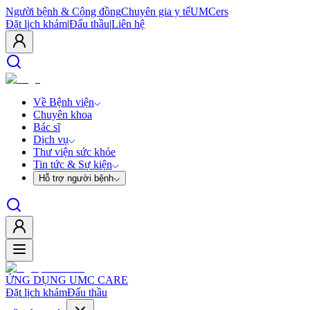
Người bệnh & Cộng đồng
Chuyên gia y tế
UMCers
Đặt lịch khám
|
Đấu thầu
|
Liên hệ
Về Bệnh viện
Chuyên khoa
Bác sĩ
Dịch vụ
Thư viện sức khỏe
Tin tức & Sự kiện
Hỗ trợ người bệnh
ỨNG DỤNG UMC CARE
Đặt lịch khám
Đấu thầu