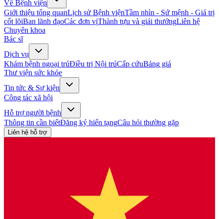
Về Bệnh viện
Giới thiệu tổng quan
Lịch sử Bệnh viện
Tầm nhìn - Sứ mệnh - Giá trị
cốt lõi
Ban lãnh đạo
Các đơn vị
Thành tựu và giải thưởng
Liên hệ
Chuyên khoa
Bác sĩ
Dịch vụ
Khám bệnh ngoại trú
Điều trị Nội trú
Cấp cứu
Bảng giá
Thư viện sức khỏe
Tin tức & Sự kiện
Công tác xã hội
Hỗ trợ người bệnh
Thông tin cần biết
Đăng ký hiến tạng
Câu hỏi thường gặp
Liên hệ hỗ trợ