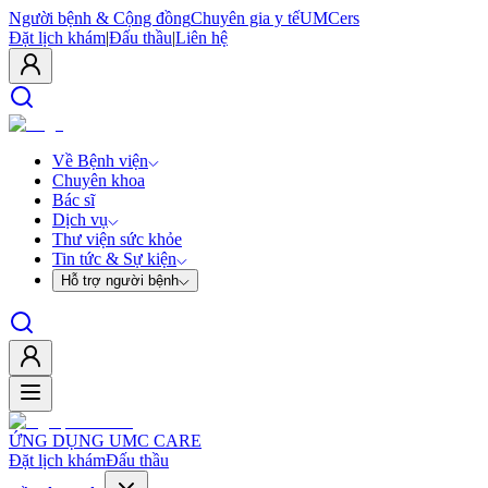
Người bệnh & Cộng đồng
Chuyên gia y tế
UMCers
Đặt lịch khám
|
Đấu thầu
|
Liên hệ
Về Bệnh viện
Chuyên khoa
Bác sĩ
Dịch vụ
Thư viện sức khỏe
Tin tức & Sự kiện
Hỗ trợ người bệnh
ỨNG DỤNG UMC CARE
Đặt lịch khám
Đấu thầu