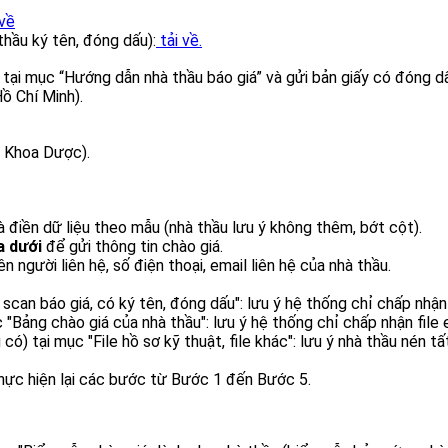
 về
hầu ký tên, đóng dấu):
tải về
.
 tại mục “Hướng dẫn nhà thầu báo giá” và gửi bản giấy có đóng 
ồ Chí Minh).
– Khoa Dược).
à điền dữ liệu theo mẫu (nhà thầu lưu ý không thêm, bớt cột).
a dưới
để gửi thông tin chào giá.
người liên hệ, số điện thoại, email liên hệ của nhà thầu.
 scan báo giá, có ký tên, đóng dấu": lưu ý hệ thống chỉ chấp nhận 
c "Bảng chào giá của nhà thầu": lưu ý hệ thống chỉ chấp nhận file 
 có) tại mục "File hồ sơ kỹ thuật, file khác": lưu ý nhà thầu nén tấ
thực hiện lại các bước từ Bước 1 đến Bước 5.