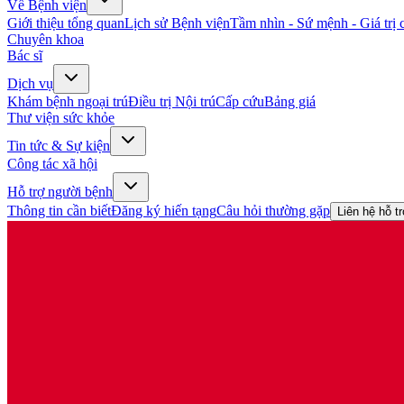
Về Bệnh viện
Giới thiệu tổng quan
Lịch sử Bệnh viện
Tầm nhìn - Sứ mệnh - Giá trị c
Chuyên khoa
Bác sĩ
Dịch vụ
Khám bệnh ngoại trú
Điều trị Nội trú
Cấp cứu
Bảng giá
Thư viện sức khỏe
Tin tức & Sự kiện
Công tác xã hội
Hỗ trợ người bệnh
Thông tin cần biết
Đăng ký hiến tạng
Câu hỏi thường gặp
Liên hệ hỗ t