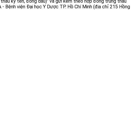
 thầu ký tên, đóng dấu)" và gửi kèm theo hợp đồng trúng thầu
 A - Bệnh viện Đại học Y Dược TP. Hồ Chí Minh (địa chỉ 215 Hồng