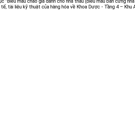
ục "Biểu mẫu chào giá dành cho nhà thầu (biểu mẫu bản cứng nhà
y tế, tài liệu kỹ thuật của hàng hóa về Khoa Dược - Tầng 4 – Khu