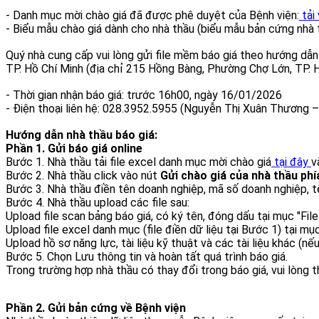
- Danh mục mời chào giá đã được phê duyệt của Bệnh viện:
tải
- Biểu mẫu chào giá dành cho nhà thầu (biểu mẫu bản cứng nhà t
Quý nhà cung cấp vui lòng gửi file mềm báo giá theo hướng dẫn
TP. Hồ Chí Minh (địa chỉ 215 Hồng Bàng, Phường Chợ Lớn, TP. H
- Thời gian nhận báo giá: trước 16h00, ngày 16/01/2026
- Điện thoại liên hệ: 028.3952.5955 (Nguyễn Thị Xuân Thương 
Hướng dẫn nhà thầu báo giá:
Phần 1. Gửi báo giá online
Bước 1. Nhà thầu tải file excel danh mục mời chào giá
tại đây
v
Bước 2. Nhà thầu click vào nút
Gửi chào giá của nhà thầu phí
Bước 3. Nhà thầu điền tên doanh nghiệp, mã số doanh nghiệp, tên 
Bước 4. Nhà thầu upload các file sau:
Upload file scan bảng báo giá, có ký tên, đóng dấu tại mục "File
Upload file excel danh mục (file điền dữ liệu tại Bước 1) tại mụ
Upload hồ sơ năng lực, tài liệu kỹ thuật và các tài liệu khác (nếu
Bước 5. Chọn Lưu thông tin và hoàn tất quá trình báo giá.
Trong trường hợp nhà thầu có thay đổi trong báo giá, vui lòng 
Phần 2. Gửi bản cứng về Bệnh viện