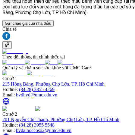
Nhà thầu hoàn thiện dữ liệu theo mẫu Bệnh viện cung cấp tại m
còn hiệu lực đối với các mặt hàng đã trúng thầu tại các cơ sở 
Bàng, Phường Chợ Lớn, TP. Hồ Chí Minh).
Gửi chào giá của nhà thầu
Chia sẻ
Theo dõi thông tin chính thức tại
Quản lý và chăm sóc sức khỏe với UMC Care
Cơ sở 1
215 Hồng Bàng, Phường Chợ Lớn, TP. Hồ Chí Minh
Hotline:
(84.28) 3855 4269
Email:
bvdhyd@umc.edu.vn
Cơ sở 2
201 Nguyễn Chí Thanh, Phường Chợ Lớn, TP. Hồ Chí Minh
Hotline:
(84.28) 3955 5548
Email:
bvdaihoccoso2@umc.edu.vn