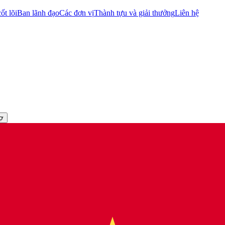
ốt lõi
Ban lãnh đạo
Các đơn vị
Thành tựu và giải thưởng
Liên hệ
rợ